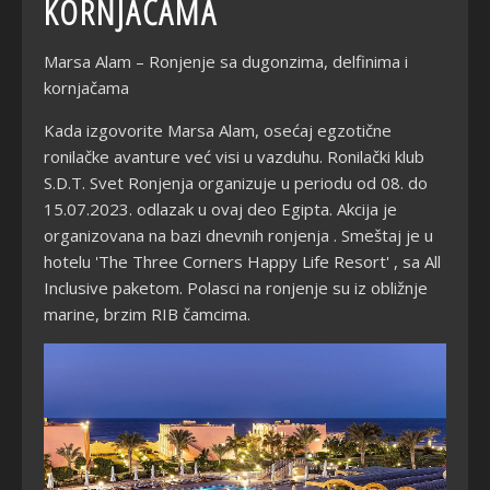
KORNJAČAMA
Marsa Alam – Ronjenje sa dugonzima, delfinima i
kornjačama
Kada izgovorite Marsa Alam, osećaj egzotične
ronilačke avanture već visi u vazduhu. Ronilački klub
S.D.T. Svet Ronjenja organizuje u periodu od 08. do
15.07.2023. odlazak u ovaj deo Egipta. Akcija je
organizovana na bazi dnevnih ronjenja . Smeštaj je u
hotelu 'The Three Corners Happy Life Resort' , sa All
Inclusive paketom. Polasci na ronjenje su iz obližnje
marine, brzim RIB čamcima.