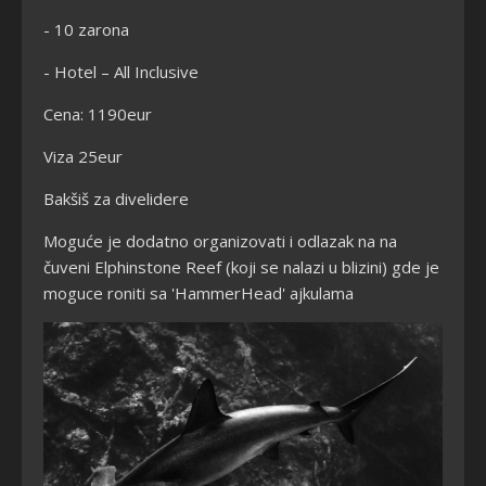
- 10 zarona
- Hotel – All Inclusive
Cena: 1190eur
Viza 25eur
Bakšiš za divelidere
Moguće je dodatno organizovati i odlazak na na
čuveni Elphinstone Reef (koji se nalazi u blizini) gde je
moguce roniti sa 'HammerHead' ajkulama