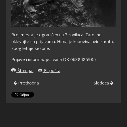
Broj mesta je ograničen na 7 ronilaca. Zato, ne
oklevajte sa prijavama. Hitna je kupovina avio karata,
zbog letnje sezone.
Prijave i informacije: Ivana OK 0638485985
Štampa
El. pošta
Prethodna
Sledeća