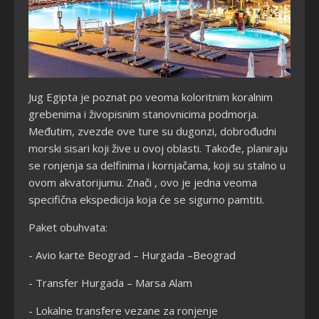
Jug Egipta je poznat po veoma koloritnim koralnim
grebenima i živopisnim stanovnicima podmorja.
Međutim, zvezde ove ture su dugonzi, dobrođudni
morski sisari koji žive u ovoj oblasti. Takođe, planiraju
se ronjenja sa delfinima i kornjačama, koji su stalno u
ovom akvatorijumu. Znači , ovo je jedna veoma
specifična ekspedicija koja će se sigurno pamtiti.
Paket obuhvata:
- Avio karte Beograd – Hurgada –Beograd
- Transfer Hurgada – Marsa Alam
- Lokalne transfere vezane za ronjenje