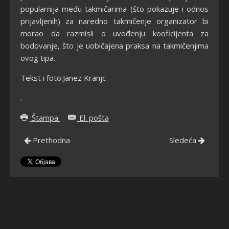
popularnija među takmičarima (što pokazuje i odnos
prijavljenih) za naredno takmičenje organizator bi
morao da razmisli o uvođenju kooficijenta za
bodovanje, što je uobičajena praksa na takmičenjima
ovog tipa.
Tekst i foto:Janez Kranjc
.
Štampa
El. pošta
Prethodna
Sledeća