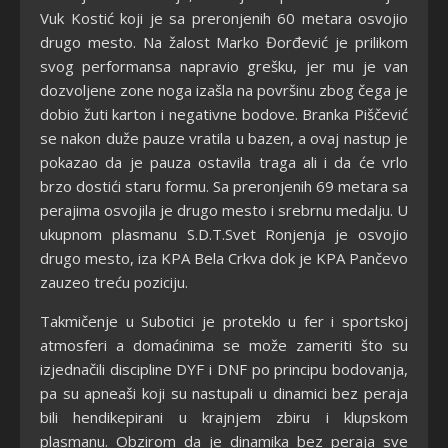
Vuk Kostić koji je sa preronjenih 60 metara osvojio
drugo mesto. Na žalost Marko Đorđević je prilikom
svog performansa napravio grešku, jer mu je van
dozvoljene zone noga izašla na površinu zbog čega je
dobio žuti karton i negativne bodove. Branka Piščević
se nakon duže pauze vratila u bazen, a ovaj nastup je
pokazao da je pauza ostavila traga ali i da će vrlo
brzo dostići staru formu. Sa preronjenih 69 metara sa
perajima osvojila je drugo mesto i srebrnu medalju. U
ukupnom plasmanu S.D.T.Svet Ronjenja je osvojio
drugo mesto, iza KPA Bela Crkva dok je KPA Pančevo
zauzeo treću poziciju.
Takmičenje u Subotici je proteklo u fer i sportskoj
atmosferi a domaćinima se može zameriti što su
izjednačili discipline DYF i DNF po principu bodovanja,
pa su apneaši koji su nastupali u dinamici bez peraja
bili hendikepirani u krajnjem zbiru i klupskom
plasmanu. Obzirom da je dinamika bez peraja sve