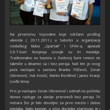
Na prvenstvu Vojvodine koje održano prošlog
vikenda ( 20.11.2011.) u Subotici u organizaciji
ronilačkog kluba „Spartak“ i SPAV-a, apneaši
S.D.T.Svet Ronjenja osvojili su tri medalje.
Tradicionalno na bazenu u Dudovoj šumi ronioci se
takmiče u dinamici sa i bez peraja. Naš tim je ovog
puta nastupio u sastavu Branka Piščević, Zoran
Obrenović, Vuk Kostić, Marko Đorđević i Janez Kranjc
(vođa tima).
Prvi je nastupio Zoran Obrenović i odmah na početku
doneo razloge za slavlje preronivši bez peraja 70
metara što je bilo dovoljno za prvo mesto i zlatnu
medalju. Malo kasnije, u istoj disciplini startovao je i