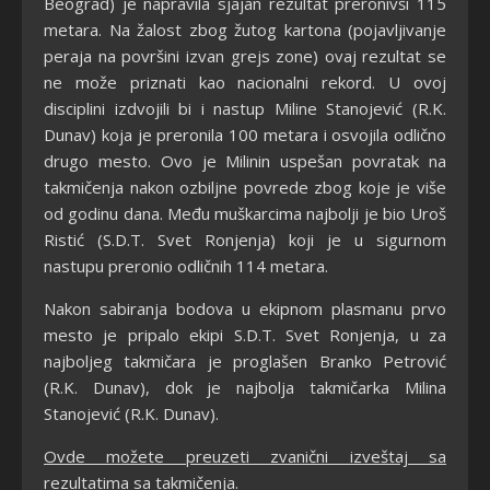
Beograd) je napravila sjajan rezultat preronivši 115
metara. Na žalost zbog žutog kartona (pojavljivanje
peraja na površini izvan grejs zone) ovaj rezultat se
ne može priznati kao nacionalni rekord. U ovoj
disciplini izdvojili bi i nastup Miline Stanojević (R.K.
Dunav) koja je preronila 100 metara i osvojila odlično
drugo mesto. Ovo je Milinin uspešan povratak na
takmičenja nakon ozbiljne povrede zbog koje je više
od godinu dana. Među muškarcima najbolji je bio Uroš
Ristić (S.D.T. Svet Ronjenja) koji je u sigurnom
nastupu preronio odličnih 114 metara.
Nakon sabiranja bodova u ekipnom plasmanu prvo
mesto je pripalo ekipi S.D.T. Svet Ronjenja, u za
najboljeg takmičara je proglašen Branko Petrović
(R.K. Dunav), dok je najbolja takmičarka Milina
Stanojević (R.K. Dunav).
Ovde možete preuzeti zvanični izveštaj sa
rezultatima sa takmičenja
.