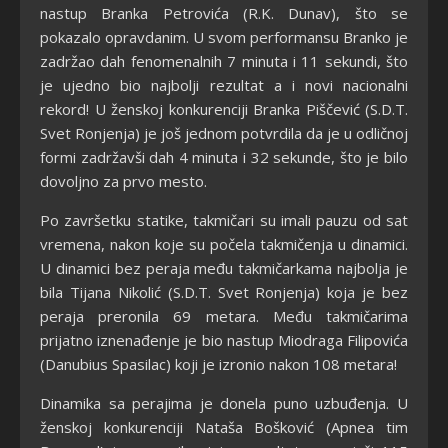
nastup Branka Petrovića (R.K. Dunav), što se
pokazalo opravdanim. U svom performansu Branko je
zadržao dah fenomenalnih 7 minuta i 11 sekundi, što
je ujedno bio najbolji rezultat a i novi nacionalni
rekord! U ženskoj konkurenciji Branka Piščević (S.D.T.
Svet Ronjenja) je još jednom potvrdila da je u odličnoj
formi zadržavši dah 4 minuta i 32 sekunde, što je bilo
dovoljno za prvo mesto.
Po završetku statike, takmičari su imali pauzu od sat
vremena, nakon koje su počela takmičenja u dinamici.
U dinamici bez peraja među takmičarkama najbolja je
bila Tijana Nikolić (S.D.T. Svet Ronjenja) koja je bez
peraja preronila 69 metara. Među takmičarima
prijatno iznenađenje je bio nastup Miodraga Filipovića
(Danubius Spasilac) koji je izronio nakon 108 metara!
Dinamika sa perajima je donela puno uzbuđenja. U
ženskoj konkurenciji Nataša Bošković (Apnea tim