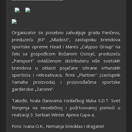
Organizator se posebno zahvaljuje gradu Pančevu,
preduzeću JKP „Mladost“, zastupniku brendova
sportske opreme Head i Mares „Calypso Group“ na
čelu sa gospođicom Božanom Ostojić, preduzeću
„Pansport“ ovlašćenom distributeru više svetskih
brendova u oblasti pojačane ishrane vrhunskih
sportista i rekreativaca, firmi „Plattner“ (zastupnik
Yamaha proizvoda) i proizvođačima sportske
garderobe „Zaronni“.
Takođe, hvala članovima ronilačkog kluba S.D.T. Svet
Ronjenja na nesebičnoj i požrtvovanoj pomoći u
realzaciji 3. Serbian Winter Apnea Cupa-a.
Foto: Ivana O.K., Nemanja Smiciklas i draganel