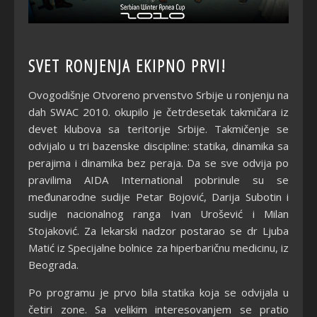
SVET RONJENJA EKIPNO PRVI!
Ovogodišnje Otvoreno prvenstvo Srbije u ronjenju na
dah SWAC 2010. okupilo je četrdesetak takmičara iz
devet klubova sa teritorije Srbije. Takmičenje se
odvijalo u tri bazenske discipline: statika, dinamika sa
perajima i dinamika bez peraja. Da se sve odvija po
pravilima AIDA International pobrinule su se
međunarodne sudije Petar Bojović, Darija Subotin i
sudije nacionalnog ranga Ivan Urošević i Milan
Stojaković. Za lekarski nadzor postarao se dr Ljuba
Matić iz Specijalne bolnice za hiperbaričnu medicinu, iz
Beograda.
Po programu je prvo bila statika koja se odvijala u
četiri zone. Sa velikim interesovanjem se pratio