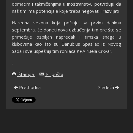
domaćim i takmičenjima u inostranstvu potvrđuju da
naš tim ima potencijale koje treba negovati i razvijati.
Naredna sezona koja počinje sa prvim danima
septembra, će doneti nova uzbuđenja tim pre što se
primećuje ozbiljan napredak i timska snaga u
klubovima kao što su Danubius Spasilac iz Novog
Sada i sve uspešniji tim ronilaca KPA "Bela Crkva".
.
Štampa
El. pošta
Prethodna
Sledeća