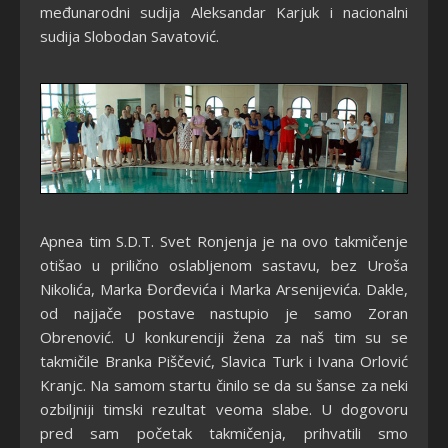
međunarodni sudija Aleksandar Karjuk i nacionalni
sudija Slobodan Savatović.
Apnea tim S.D.T. Svet Ronjenja je na ovo takmičenje
otišao u prilično oslabljenom sastavu, bez Uroša
Nikolića, Marka Đorđevića i Marka Arsenijevića. Dakle,
od najjače postave nastupio je samo Zoran
Obrenović. U konkurenciji žena za naš tim su se
takmičile Branka Piščević, Slavica Turk i Ivana Orlović
Kranjc. Na samom startu činilo se da su šanse za neki
ozbiljniji timski rezultat veoma slabe. U dogovoru
pred sam početak takmičenja, prihvatili smo