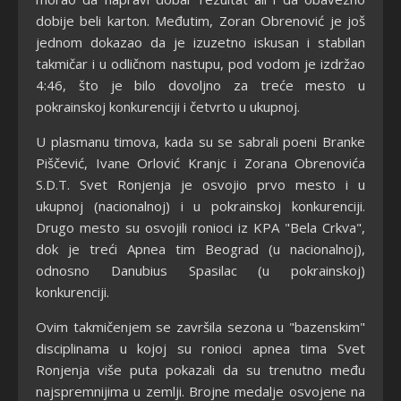
dobije beli karton. Međutim, Zoran Obrenović je još
jednom dokazao da je izuzetno iskusan i stabilan
takmičar i u odličnom nastupu, pod vodom je izdržao
4:46, što je bilo dovoljno za treće mesto u
pokrainskoj konkurenciji i četvrto u ukupnoj.
U plasmanu timova, kada su se sabrali poeni Branke
Piščević, Ivane Orlović Kranjc i Zorana Obrenovića
S.D.T. Svet Ronjenja je osvojio prvo mesto i u
ukupnoj (nacionalnoj) i u pokrainskoj konkurenciji.
Drugo mesto su osvojili ronioci iz KPA "Bela Crkva",
dok je treći Apnea tim Beograd (u nacionalnoj),
odnosno Danubius Spasilac (u pokrainskoj)
konkurenciji.
Ovim takmičenjem se završila sezona u "bazenskim"
disciplinama u kojoj su ronioci apnea tima Svet
Ronjenja više puta pokazali da su trenutno među
najspremnijima u zemlji. Brojne medalje osvojene na