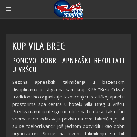
KUP VILA BREG
PONOVO DOBRI APNEAŠKI REZULTATI
U VRŠCU
Sezona apneaških takmičenja u bazenskim
disciplinama je stigla na sam kraj. KPA "Bela Crkva"
tradicionalno organizuje takmičenje u statičkoj apnei u
prostorima spa centra u hotelu Villa Breg u Vršcu.
Predivan ambijent sigurno utiče na to da se takmičari
veoma rado odazivaju pozivu na ovo takmičenje, ali
su se "belocrkvanci" još jednom potvrdili i kao dobri
organizatori. Sudije na ovom takmilenju su bili