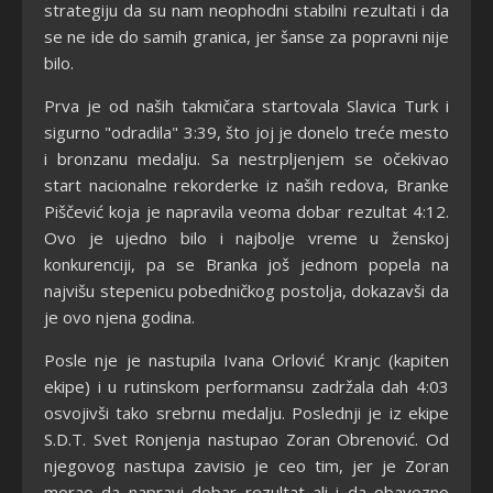
strategiju da su nam neophodni stabilni rezultati i da
se ne ide do samih granica, jer šanse za popravni nije
bilo.
Prva je od naših takmičara startovala Slavica Turk i
sigurno "odradila" 3:39, što joj je donelo treće mesto
i bronzanu medalju. Sa nestrpljenjem se očekivao
start nacionalne rekorderke iz naših redova, Branke
Piščević koja je napravila veoma dobar rezultat 4:12.
Ovo je ujedno bilo i najbolje vreme u ženskoj
konkurenciji, pa se Branka još jednom popela na
najvišu stepenicu pobedničkog postolja, dokazavši da
je ovo njena godina.
Posle nje je nastupila Ivana Orlović Kranjc (kapiten
ekipe) i u rutinskom performansu zadržala dah 4:03
osvojivši tako srebrnu medalju. Poslednji je iz ekipe
S.D.T. Svet Ronjenja nastupao Zoran Obrenović. Od
njegovog nastupa zavisio je ceo tim, jer je Zoran
morao da napravi dobar rezultat ali i da obavezno