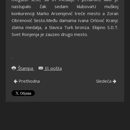
nastupalo čak sedam klubova!U muškoj
konkurenciji Marko Arsenijević treće mesto a Zoran
Obrenović šesto.Među damama Ivana Orlović Kranjc
zlatna medalja, a Slavica Turk bronza. Ekipno S.D.T.
Svet Ronjenja je zauzeo drugo mesto.
.
Štampa
El. pošta
Prethodna
Sledeća