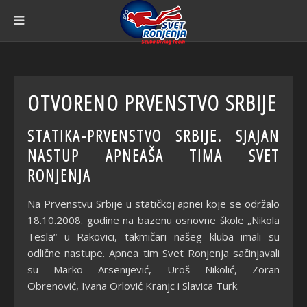
OTVORENO PRVENSTVO SRBIJE
STATIKA-PRVENSTVO SRBIJE. SJAJAN
NASTUP APNEAŠA TIMA SVET
RONJENJA
Na Prvenstvu Srbije u statičkoj apnei koje se održalo
18.10.2008. godine na bazenu osnovne škole „Nikola
Tesla“ u Rakovici, takmičari našeg kluba imali su
odlične nastupe. Apnea tim Svet Ronjenja sačinjavali
su Marko Arsenijević, Uroš Nikolić, Zoran
Obrenović, Ivana Orlović Kranjc i Slavica Turk.