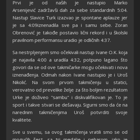
Prvi je od naših je nastupio Marko
Arsenijević zadržavši dah za sebe standardnih 5:04.
Nastup Slavice Turk izazvao je spontane aplauze jer
je sa 4:09iznenadila sve pa i samu sebe. Zoran
Obrenović je takođe postavio lični rekord i u školski
pravilnom performansu uradio je odličnih 4:37.
Sa nestrpljenjem smo očekivali nastup Ivane O.K. koja
je najavila 4:00 a uradila 4:32, potpuno lagano što
govori da se od ove takmičarke mogu očekivati i nova
iznenađenja. Odmah nakon Ivane nastupio je i Uroš
Nikolić. Na svom prvom takmičenju u statici,
verovatno od prevelike želje za što boljim rezultatom
Urke je doživeo "sambu" i diskvalifikovan je. To je
sport i takve stvari se dešavaju. Sigurni smo da će na
narednim takmičenjima Uroš potvrditi svoje
kvalitete.
Sve u svemu, sa ovog takmičenja vratili smo se od
mogućih šest, sa tri medalje i peharom, iako je