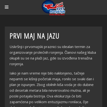
PRVI MAJ NA JAZU
Uskršnji i prvomajski praznici su idealan termin za
organizovanje prolećnih ronjenja. Članovi našeg kluba
okupili su se na plaži Jaz, gde su izvođena trenažna
ronjenja.
Iako je nam vreme nije bilo naklonjeno, tačnije
nepamti se kišniji početak maja, ronilo se svaki dan i
plan je ispunjen. Zbog obilnih kiša voda je do dubine
od desetak metara bila neverovatno mutna, ali je
posle potajala bistrija. Ova ekskurzija će biti
zapamćena po velikom entuzijazmu ronilaca, čije