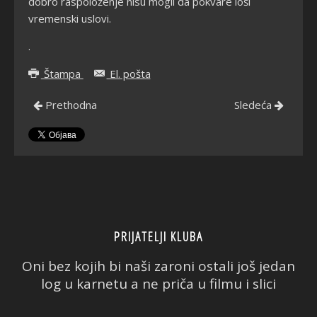
dobro raspoloženje nisu mogli da pokvare loši
vremenski uslovi.
.
Štampa
El. pošta
Prethodna
Sledeća
PRIJATELJI KLUBA
Oni bez kojih bi naši zaroni ostali još jedan
log u karnetu a ne priča u filmu i slici