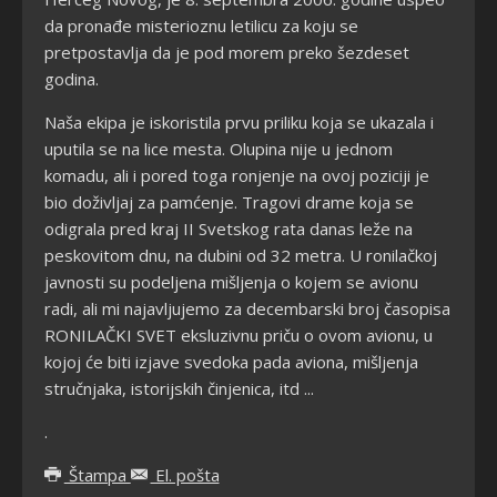
da pronađe misterioznu letilicu za koju se
pretpostavlja da je pod morem preko šezdeset
godina.
Naša ekipa je iskoristila prvu priliku koja se ukazala i
uputila se na lice mesta. Olupina nije u jednom
komadu, ali i pored toga ronjenje na ovoj poziciji je
bio doživljaj za pamćenje. Tragovi drame koja se
odigrala pred kraj II Svetskog rata danas leže na
peskovitom dnu, na dubini od 32 metra. U ronilačkoj
javnosti su podeljena mišljenja o kojem se avionu
radi, ali mi najavljujemo za decembarski broj časopisa
RONILAČKI SVET eksluzivnu priču o ovom avionu, u
kojoj će biti izjave svedoka pada aviona, mišljenja
stručnjaka, istorijskih činjenica, itd ...
.
Štampa
El. pošta