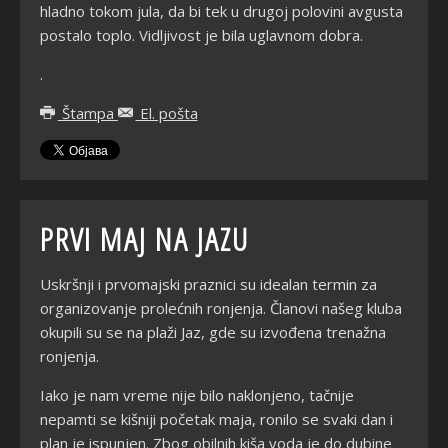
hladno tokom jula, da bi tek u drugoj polovini avgusta
postalo toplo. Vidljivost je bila uglavnom dobra.
.
Štampa
El. pošta
PRVI MAJ NA JAZU
Uskršnji i prvomajski praznici su idealan termin za
organizovanje prolećnih ronjenja. Članovi našeg kluba
okupili su se na plaži Jaz, gde su izvođena trenažna
ronjenja.
Iako je nam vreme nije bilo naklonjeno, tačnije
nepamti se kišniji početak maja, ronilo se svaki dan i
plan je ispunjen. Zbog obilnih kiša voda je do dubine