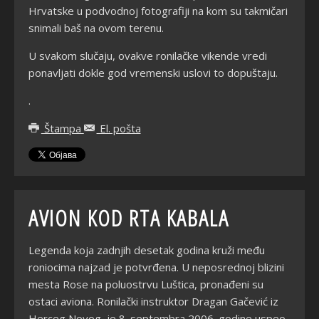
Hrvatske u podvodnoj fotografiji na kom su takmičari
snimali baš na ovom terenu.
U svakom slučaju, ovakve ronilačke vikende vredi
ponavljati dokle god vremenski uslovi to dopuštaju.
.
Štampa
El. pošta
AVION KOD RTA KABALA
Legenda koja zadnjih desetak godina kruži među
roniocima najzad je potvrđena. U neposrednoj blizini
mesta Rose na poluostrvu Luštica, pronađeni su
ostaci aviona. Ronilački instruktor Dragan Gačević iz
Herceg Novog, je 8. septembra 2006. godine uspeo