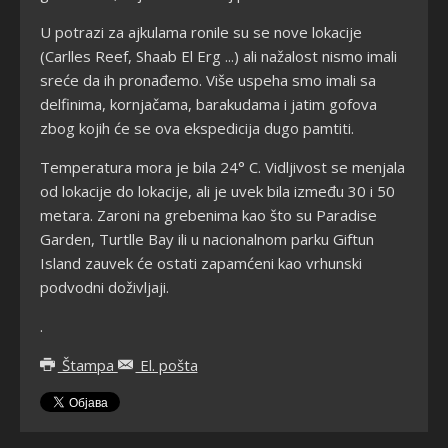
U potrazi za ajkulama ronile su se nove lokacije
(Carlles Reef, Shaab El Erg ...) ali nažalost nismo imali
sreće da ih pronađemo. Više uspeha smo imali sa
delfinima, kornjačama, barakudama i jatim gofova
zbog kojih će se ova ekspedicija dugo pamtiti.
Temperatura mora je bila 24° C. Vidljivost se menjala
od lokacije do lokacije, ali je uvek bila između 30 i 50
metara. Zaroni na grebenima kao što su Paradise
Garden, Turtlle Bay ili u nacionalnom parku Giftun
Island zauvek će ostati zapamćeni kao vrhunski
podvodni doživljaji.
.
Štampa
El. pošta