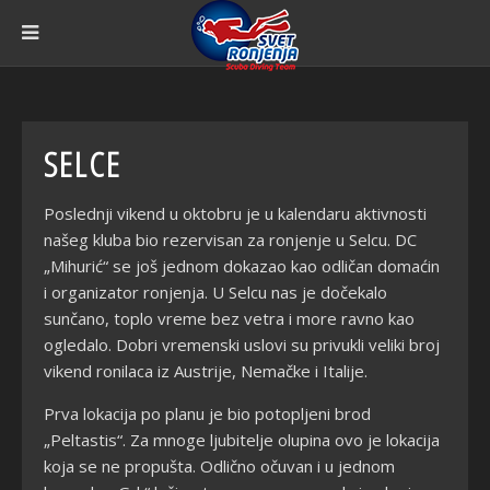
SELCE
Poslednji vikend u oktobru je u kalendaru aktivnosti
našeg kluba bio rezervisan za ronjenje u Selcu. DC
„Mihurić“ se još jednom dokazao kao odličan domaćin
i organizator ronjenja. U Selcu nas je dočekalo
sunčano, toplo vreme bez vetra i more ravno kao
ogledalo. Dobri vremenski uslovi su privukli veliki broj
vikend ronilaca iz Austrije, Nemačke i Italije.
Prva lokacija po planu je bio potopljeni brod
„Peltastis“. Za mnoge ljubitelje olupina ovo je lokacija
koja se ne propušta. Odlično očuvan i u jednom