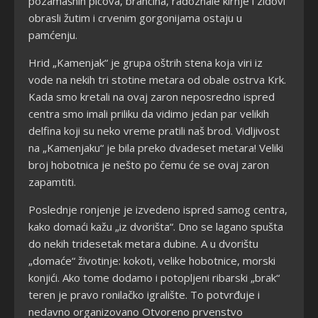
pozamašnih picova, brancina, radoznale kirnje i zidovi
obrasli žutim i crvenim gorgonijama ostaju u
pamćenju.
Hrid „Kamenjak“ je grupa oštrih stena koja viri iz
vode na nekih tri stotine metara od obale ostrva Krk.
Kada smo kretali na ovaj zaron neposredno ispred
centra smo imali priliku da vidimo jedan par velikih
delfina koji su neko vreme pratili naš brod. Vidljivost
na „Kamenjaku“ je bila preko dvadeset metara! Veliki
broj hobotnica je nešto po čemu će se ovaj zaron
zapamtiti.
Poslednje ronjenje je izvedeno ispred samog centra,
kako domaći kažu „iz dvorišta“. Dno se lagano spušta
do nekih tridesetak metara dubine. A u dvorištu
„domaće“ životinje: kokoti, velike hobotnice, morski
konjići. Ako tome dodamo i potopljeni ribarski „brak“
teren je pravo ronilačko igralište. To potvrđuje i
nedavno organizovano Otvoreno prvenstvo