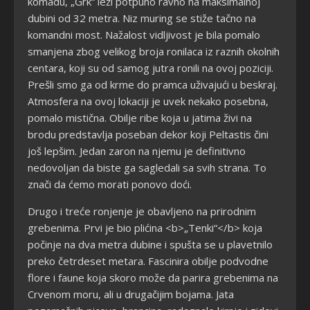
komadu, „Grk“ leži potpuno ravno na maksimalnoj
dubini od 32 metra. Niz muring se stiže tačno na
komandni most. Nažalost vidljivost je bila pomalo
smanjena zbog velikog broja ronilaca iz raznih okolnih
centara, koji su od samog jutra ronili na ovoj poziciji.
Prešli smo ga od krme do pramca uživajući u beskraj.
Atmosfera na ovoj lokaciji je uvek nekako posebna,
pomalo mistična. Obilje ribe koja u jatima živi na
brodu predstavlja poseban dekor koji Peltastis čini
još lepšim. Jedan zaron na njemu je definitivno
nedovoljan da biste ga sagledali sa svih strana. To
znači da ćemo morati ponovo doći.
Drugo i treće ronjenje je obavljeno na prirodnim
grebenima. Prvi je bio plićina <b>„Tenki“</b> koja
počinje na dva metra dubine i spušta se u plavetnilo
preko četrdeset metara. Fascinira obilje podvodne
flore i faune koja skoro može da parira grebenima na
Crvenom moru, ali u drugačijim bojama. Jata