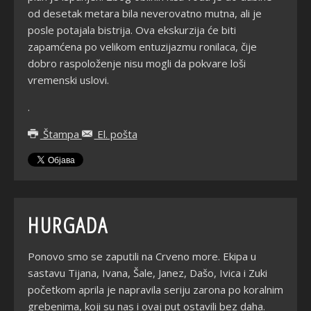
od desetak metara bila neverovatno mutna, ali je
posle potajala bistrija. Ova ekskurzija će biti
zapamćena po velikom entuzijazmu ronilaca, čije
dobro raspoloženje nisu mogli da pokvare loši
vremenski uslovi.
.
Štampa
El. pošta
HURGADA
Ponovo smo se zaputili na Crveno more. Ekipa u
sastavu Tijana, Ivana, Šale, Janez, Dašo, Ivica i Zuki
početkom aprila je napravila seriju zarona po koralnim
grebenima, koji su nas i ovaj put ostavili bez daha.