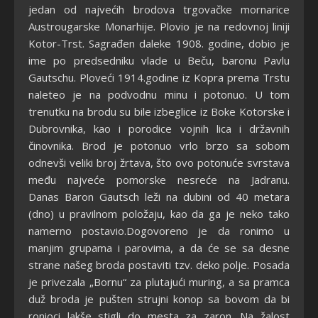
jedan od najvećih brodova trgovačke mornarice
Austrougarske Monarhije. Plovio je na redovnoj liniji
Kotor-Trst. Sagrađen daleke 1908. godine, dobio je
ime po predsedniku vlade u Beču, baronu Pavlu
Gautschu. Ploveći 1914.godine iz Kopra prema Trstu
naleteo je na podvodnu minu i potonuo. U tom
trenutku na brodu su bile izbeglice iz Boke Kotorske i
Dubrovnika, kao i porodice vojnih lica i državnih
činovnika. Brod je potonuo vrlo brzo sa sobom
odnevši veliki broj žrtava, što ovo potonuće svrstava
među najveće pomorske nesreće na Jadranu.
Danas Baron Gautsch leži na dubini od 40 metara
(dno) u pravilnom položaju, kao da ga je neko tako
namerno postavio.Dogovoreno je da ronimo u
manjim grupama i parovima, a da će se sa desne
strane našeg broda postaviti tzv. deko polje. Posada
je privezala „Bornu“ za plutajući muring, a sa pramca
duž broda je pušten strujni konop sa bovom da bi
ronioci lakše stigli do mesta za zaron. Na žalost