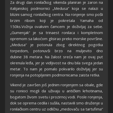
Za drugi dan ronilačkog vikenda planiran je zaron na
italijanskoj podmornici „Medusa“ koja se nalazi u
blizini samog ronilačkog centra. Na ronjenje smo pošli
brzim ribom koji je pokretala Yamaha od
150ks.Vožnja ovakvim čamcem je doživljaj za sebe.
„Gumenjak“ je sa trinaest ronilaca i kompletnom
opremom sa lakoćom glisirao preko morske površine.
„Medusa“ je potonula zbog direktnog pogotka
torpedom, potonuvši brzo na muljevito dno
dubine 38 metara. Na žalost sreća nam je ovaj put
okrenula leđa, jer je vidljivost na dnu bila svega jedan
metar. To nam je pomalo pokvarilo doživljaj jer su
ronjenja na potopljenim podmornicama zaista retka.
Vikend je završen još jednim ronjenjem sa obale, gde
su ronioci mogli da uživaju u antičkim krhotinama,
bogatom živom svetu i prozirnoj vodi. Posle ronjenja,
dok se oprema cedila i sušila, nastavili smo druženje u
ronilačkom centru uz odličnu „medovaču sa tartufima“