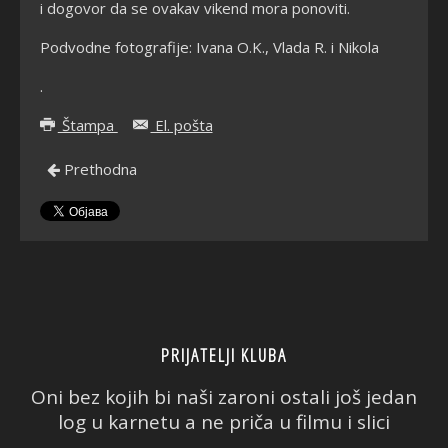
i dogovor da se ovakav vikend mora ponoviti.
Podvodne fotografije: Ivana O.K., Vlada R. i Nikola
.
Štampa
El. pošta
Prethodna
PRIJATELJI KLUBA
Oni bez kojih bi naši zaroni ostali još jedan
log u karnetu a ne priča u filmu i slici