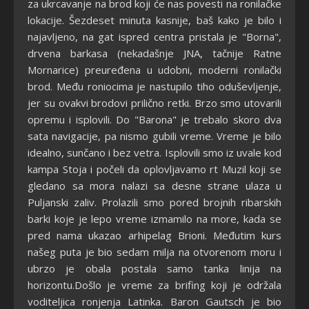
za ukrcavanje na brod koji će nas povesti na ronilačke
lokacije. Šezdeset minuta kasnije, baš kako je bilo i
najavljeno, na gat ispred centra pristala je "Borna",
drvena barkasa (nekadašnje JNA, tačnije Ratne
Mornarice) preuređena u udobni, moderni ronilački
brod. Među roniocima je nastupilo tiho oduševljenje,
jer su ovakvi brodovi prilično retki. Brzo smo utovarili
opremu i isplovili. Do "Barona" je trebalo skoro dva
sata navigacije, pa nismo gubili vreme. Vreme je bilo
idealno, sunčano i bez vetra. Isplovili smo iz uvale kod
kampa Stoja i počeli da oplovljavamo rt Muzil koji se
gledano sa mora nalazi sa desne strane ulaza u
Puljanski zaliv. Prolazili smo pored brojnih ribarskih
barki koje je lepo vreme izmamilo na more, kada se
pred nama ukazao arhipelag Brioni. Međutim kurs
našeg puta je bio sedam milja na otvorenom moru i
ubrzo je obala postala samo tanka linija na
horizontu.Došlo je vreme za brifing koji je održala
voditeljica ronjenja Latinka. Baron Gautsch je bio