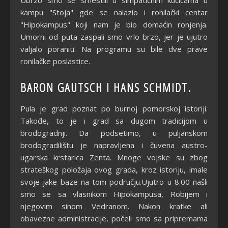
Ubrzo smo se smestili u simpatičnim kućicama u
kampu "Stoja" gde se nalazio i ronilački centar
"Hipokampus" koji nam je bio domaćin ronjenja.
Umorni od puta zaspali smo vrlo brzo, jer je ujutro
valjalo poraniti. Na programu su bile dve prave
ronilačke poslastice.
BARON GAUTSCH I HANS SCHMIDT.
Pula je grad poznat po burnoj pomorskoj istoriji.
Takođe, to je i grad sa dugom tradicijom u
brodogradnji. Da podsetimo, u puljanskom
brodogradilištu je napravljena i čuvena austro-
ugarska krstarica Zenta. Mnoge vojske su zbog
strateškog položaja ovog grada, kroz istoriju, imale
svoje jake baze na tom području.Ujutro u 8.00 našli
smo se sa vlasnikom Hipokampusa, Robijem i
njegovim sinom Vedranom. Nakon kratke ali
obavezne administracije, počeli smo sa pripremama