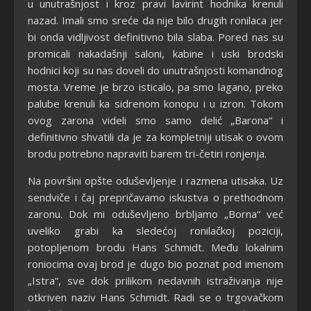
u unutrašnjost i kroz pravi lavirint hodnika krenuli
nazad. Imali smo sreće da nije bilo drugih ronilaca jer
bi onda vidljivost definitivno bila slaba. Pored nas su
promicali nakadašnji saloni, kabine i uski brodski
hodnici koji su nas doveli do unutrašnjosti komandnog
mosta. Vreme je brzo isticalo, pa smo lagano, preko
palube krenuli ka sidrenom konopu i u izron. Tokom
ovog zarona videli smo samo delić „Barona“ i
definitivno shvatili da je za kompletniji utisak o ovom
brodu potrebno napraviti barem tri-četiri ronjenja.
Na površini opšte oduševljenje i razmena utisaka. Uz
sendviče i čaj prepričavamo iskustva o prethodnom
zaronu. Dok mi oduševljeno brbljamo „Borna“ već
uveliko grabi ka sledećoj ronilačkoj poziciji,
potopljenom brodu Hans Schmidt. Među lokalnim
roniocima ovaj brod je dugo bio poznat pod imenom
„Istra“, sve dok prilikom nedavnih istraživanja nije
otkriven naziv Hans Schmidt. Radi se o trgovačkom