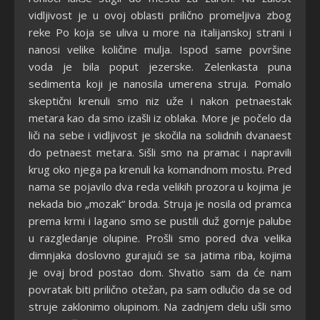
vidljivost je u ovoj oblasti prilično promeljiva zbog
reke Po koja se uliva u more na italijanskoj strani i
nanosi velike količine mulja. Ispod same površine
voda je bila poput jezerske. Zelenkasta puna
sedimenta koji je nanosila umerena struja. Pomalo
skeptični krenuli smo niz uže i nakon petnaestak
metara kao da smo izašli iz oblaka. More je počelo da
liči na sebe i vidljivost je skočila na solidnih dvanaest
do petnaest metara. Sišli smo na pramac i napravili
krug oko njega pa krenuli ka komandnom mostu. Pred
nama se pojavilo dva reda velikih prozora u kojima je
nekada bio „mozak“ broda. Struja je nosila od pramca
prema krmi i lagano smo se pustili duž gornje palube
u razgledanje olupine. Prošli smo pored dva velika
dimnjaka doslovno gurajući se sa jatima riba, kojima
je ovaj brod postao dom. Shvatio sam da će nam
povratak biti prilično otežan, pa sam odlučio da se od
struje zaklonimo olupinom. Na zadnjem delu ušli smo