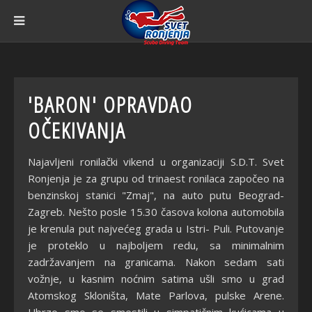
'BARON' OPRAVDAO
OČEKIVANJA
Najavljeni ronilački vikend u organizaciji S.D.T. Svet
Ronjenja je za grupu od trinaest ronilaca započeo na
benzinskoj stanici "Zmaj", na auto putu Beograd-
Zagreb. Nešto posle 15.30 časova kolona automobila
je krenula put najvećeg grada u Istri- Puli. Putovanje
je proteklo u najboljem redu, sa minimalnim
zadržavanjem na granicama. Nakon sedam sati
vožnje, u kasnim noćnim satima ušli smo u grad
Atomskog Skloništa, Mate Parlova, pulske Arene.