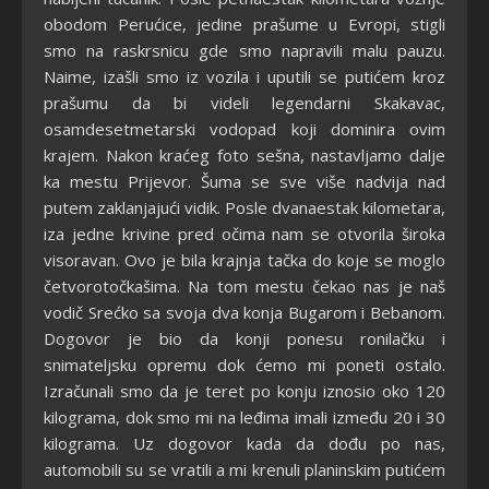
obodom Perućice, jedine prašume u Evropi, stigli
smo na raskrsnicu gde smo napravili malu pauzu.
Naime, izašli smo iz vozila i uputili se putićem kroz
prašumu da bi videli legendarni Skakavac,
osamdesetmetarski vodopad koji dominira ovim
krajem. Nakon kraćeg foto sešna, nastavljamo dalje
ka mestu Prijevor. Šuma se sve više nadvija nad
putem zaklanjajući vidik. Posle dvanaestak kilometara,
iza jedne krivine pred očima nam se otvorila široka
visoravan. Ovo je bila krajnja tačka do koje se moglo
četvorotočkašima. Na tom mestu čekao nas je naš
vodič Srećko sa svoja dva konja Bugarom i Bebanom.
Dogovor je bio da konji ponesu ronilačku i
snimateljsku opremu dok ćemo mi poneti ostalo.
Izračunali smo da je teret po konju iznosio oko 120
kilograma, dok smo mi na leđima imali između 20 i 30
kilograma. Uz dogovor kada da dođu po nas,
automobili su se vratili a mi krenuli planinskim putićem