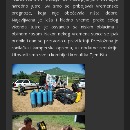
naredno jutro. Svi smo se pribojavali vremenske
prognoze, koja nije obećavala ništa dobro.
Najavljivana je kiša i hladno vreme preko celog
vikenda. Jutro je osvanulo sa niskim oblacima i
obilnom rosom. Nakon nekog vremena sunce se ipak
probilo i dan se pretvorio u pravi letnji. Presložena je
ronilačka i kamperska oprema, uz dodatne redukcije.
Utovarili smo sve u kombije i krenuli ka Tjentištu.