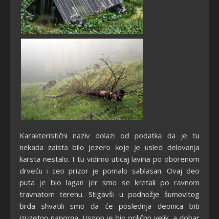
Karakteristični naziv dolazi od podatka da je tu
nekada zaista bilo jezero koje je usled delovanja
karsta nestalo. I tu vidimo uticaj lavina po oborenom
drveću i ceo prizor je pomalo sablasan. Ovaj deo
puta je bio lagan jer smo se kretali po ravnom
travnatom terenu. Stigavši u podnožje šumovitog
brda shvatili smo da će poslednja deonica biti
izuzetno naporna. Uspon je bio prilično velik, a dobar