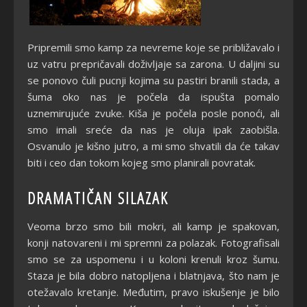
Pripremili smo kamp za nevreme koje se približavalo i
uz vatru prepričavali doživljaje sa zarona. U daljini su
se ponovo čuli pucnji kojima su pastiri branili stada, a
šuma oko nas je počela da ispušta pomalo
uznemirujuće zvuke. Kiša je počela posle ponoći, ali
smo imali sreće da nas je oluja ipak zaobišla.
Osvanulo je kišno jutro, a mi smo shvatili da će takav
biti i ceo dan tokom kojeg smo planirali povratak.
DRAMATIČAN SILAZAK
Veoma brzo smo bili mokri, ali kamp je spakovan,
konji natovareni i mi spremni za polazak. Fotografisali
smo se za uspomenu i u koloni krenuli kroz šumu.
Staza je bila dobro natopljena i blatnjava, što nam je
otežavalo kretanje. Međutim, pravo iskušenje je bilo