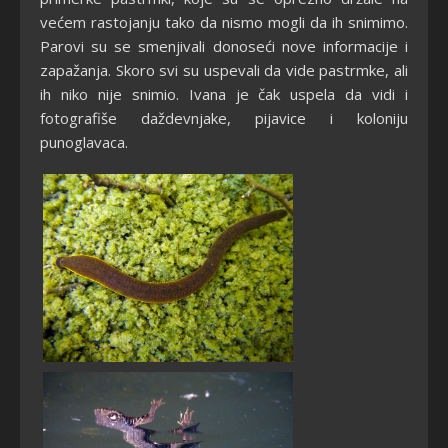
većem rastojanju tako da nismo mogli da ih snimimo.
Parovi su se smenjivali donoseći nove informacije i
zapažanja. Skoro svi su uspevali da vide pastrmke, ali
ih niko nije snimio. Ivana je čak uspela da vidi i
fotografiše daždevnjake, pijavice i koloniju
punoglavaca.