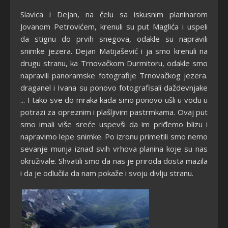
Slavica i Dejan, na čelu sa iskusnim planinarom
Jovanom Petrovićem, krenuli su put Maglića i uspeli
da stignu do prvih snegova, odakle su napravili
snimke jezera. Dejan Matijašević i ja smo krenuli na
drugu stranu, ka Trnovačkom Durmitoru, odakle smo
napravili panoramske fotografije Trnovačkog jezera.
draganel i Ivana su ponovo fotografisali daždevnjake
... I tako sve do mraka kada smo ponovo ušli u vodu u
potrazi za opreznim i plašljivim pastrmkama. Ovaj put
smo imali više sreće uspevši da im priđemo blizu i
napravimo lepe snimke. Po izronu primetili smo nemo
sevanje munja iznad svih vrhova planina koje su nas
okruživale. Shvatili smo da nas je priroda dosta mazila
i da je odlučila da nam pokaže i svoju divlju stranu.