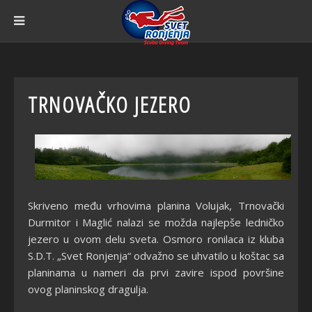
TRNOVAČKO JEZERO
Skriveno među vrhovima planina Volujak, Trnovački
Durmitor i Maglić nalazi se možda najlepše ledničko
jezero u ovom delu sveta. Osmoro ronilaca iz kluba
S.D.T. „Svet Ronjenja“ odvažno se uhvatilo u koštac sa
planinama u nameri da prvi zavire ispod površine
ovog planinskog dragulja.