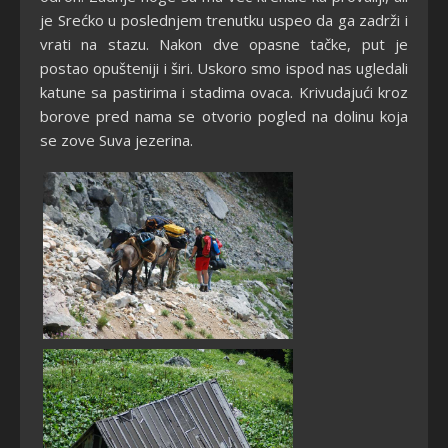
je Srećko u poslednjem trenutku uspeo da ga zadrži i
vrati na stazu. Nakon dve opasne tačke, put je
postao opušteniji i širi. Uskoro smo ispod nas ugledali
katune sa pastirima i stadima ovaca. Krivudajući kroz
borove pred nama se otvorio pogled na dolinu koja
se zove Suva jezerina.