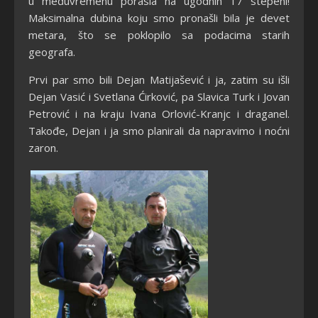
u međuvremenu porasla na ugodnih 17 stepeni!
Maksimalna dubina koju smo pronašli bila je devet
metara, što se poklopilo sa podacima starih
geografa.
Prvi par smo bili Dejan Matijašević i ja, zatim su išli
Dejan Vasić i Svetlana Ćirković, pa Slavica Turk i Jovan
Petrović i na kraju Ivana Orlović-Kranjc i draganel.
Takođe, Dejan i ja smo planirali da napravimo i noćni
zaron.