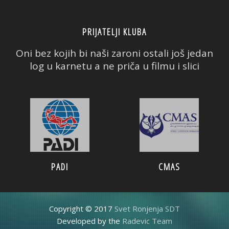
PRIJATELJI KLUBA
Oni bez kojih bi naši zaroni ostali još jedan
log u karnetu a ne priča u filmu i slici
PADI
CMAS
Copyright © 2017
Svet Ronjenja SDT
Developed by the
Radevic Team