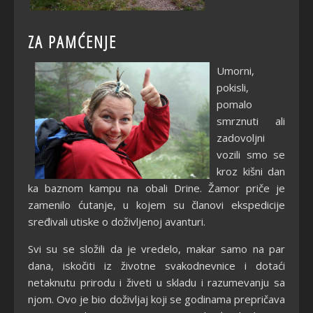
ZA PAMĆENJE
Umorni,
pokisli,
pomalo
smrznuti ali
zadovoljni
vozili smo se
kroz kišni dan
ka baznom kampu na obali Drine. Žamor priče je
zamenilo ćutanje, u kojem su članovi ekspedicije
sređivali utiske o doživljenoj avanturi.
Svi su se složili da je vredelo, makar samo na par
dana, iskočiti iz životne svakodnevnice i dotaći
netaknutu prirodu i živeti u skladu i razumevanju sa
njom. Ovo je bio doživljaj koji se godinama prepričava