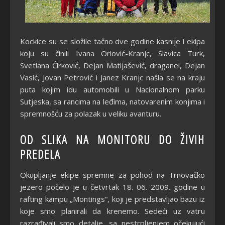
Kockice su se složile tačno dve godine kasnije i ekipa
koju su činili Ivana Orlović-Kranjc, Slavica Turk,
Svetlana Ćirković, Dejan Matijašević, draganel, Dejan
Vasić, Jovan Petrović i Janez Kranjc našla se na kraju
puta kojim idu automobili u Nacionalnom parku
Sutjeska, sa rancima na leđima, natovarenim konjima i
spremnošću za polazak u veliku avanturu.
OD SLIKA NA MONITORU DO ŽIVIH
PREDELA
Okupljanje ekipe spremne za pohod na Trnovačko
jezero počelo je u četvrtak 18. 06. 2009. godine u
rafting kampu „Montings“, koji je predstavljao bazu iz
koje smo planirali da krenemo. Sedeći uz vatru
razrađivali smo detalje, sa nestrpljenjem očekujući