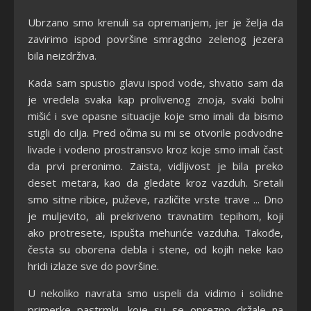
Ubrzano smo krenuli sa opremanjem, jer je želja da
zavirimo ispod površine smragdno zelenog jezera
bila neizdrživa.
Kada sam spustio glavu ispod vode, shvatio sam da
je vredela svaka kap prolivenog znoja, svaki bolni
mišić i sve opasne situacije koje smo imali da bismo
stigli do cilja. Pred očima su mi se otvorile podvodne
livade i vodeno prostransvo kroz koje smo imali čast
da prvi preronimo. Zaista, vidljivost je bila preko
deset metara, kao da gledate kroz vazduh. Sretali
smo sitne ribice, puževe, različite vrste trave ... Dno
je muljevito, ali prekriveno travnatim tepihom, koji
ako protresete, ispušta mehuriće vazduha. Takođe,
česta su oborena debla i stene, od kojih neke kao
hridi izlaze sve do površine.
U nekoliko navrata smo uspeli da vidimo i solidne
primerke pastrmki, koje su se oprezno držale na