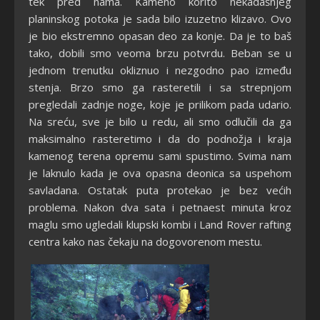
tek pred nama. Kameno korito nekadašnjeg
planinskog potoka je sada bilo izuzetno klizavo. Ovo
je bio ekstremno opasan deo za konje. Da je to baš
tako, dobili smo veoma brzu potvrdu. Beban se u
jednom trenutku okliznuo i nezgodno pao između
stenja. Brzo smo ga rasteretili i sa strepnjom
pregledali zadnje noge, koje je prilikom pada udario.
Na sreću, sve je bilo u redu, ali smo odlučili da ga
maksimalno rasteretimo i da do podnožja i kraja
kamenog terena opremu sami spustimo. Svima nam
je laknulo kada je ova opasna deonica sa uspehom
savladana. Ostatak puta protekao je bez većih
problema. Nakon dva sata i petnaest minuta kroz
maglu smo ugledali klupski kombi i Land Rover rafting
centra kako nas čekaju na dogovorenom mestu.