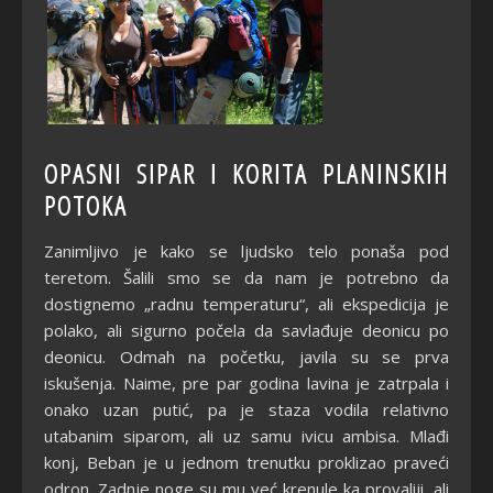
OPASNI SIPAR I KORITA PLANINSKIH
POTOKA
Zanimljivo je kako se ljudsko telo ponaša pod
teretom. Šalili smo se da nam je potrebno da
dostignemo „radnu temperaturu“, ali ekspedicija je
polako, ali sigurno počela da savlađuje deonicu po
deonicu. Odmah na početku, javila su se prva
iskušenja. Naime, pre par godina lavina je zatrpala i
onako uzan putić, pa je staza vodila relativno
utabanim siparom, ali uz samu ivicu ambisa. Mlađi
konj, Beban je u jednom trenutku proklizao praveći
odron. Zadnje noge su mu već krenule ka provaliji, ali