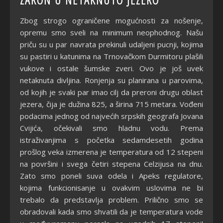
Zbog strogo ograničene mogućnosti za nošenje,
opremu smo sveli na minimum neophodnog. Našu
priču su u par navrata prekinuli udaljeni pucnji, kojima
su pastiri u katunima na Trnovačkom Durmitoru plašili
vukove i ostale šumske zveri. Ovo je još uvek
netaknuta divljina. Ronjenja su planirana u parovima,
od kojih je svaki par imao cilj da preroni drugu oblast
jezera, čija je dužina 825, a širina 715 metara. Vođeni
podacima jednog od najvećih srpskih geografa Jovana
Cvijića, očekivali smo hladnu vodu. Prema
istraživanjima s početka sedamdesetih godina
prošlog veka izmerena je temperatura od 12 stepeni
na površini i svega četiri stepena Celzijusa na dnu.
Zato smo poneli suva odela i Apeks regulatore,
kojima funkcionisanje u ovakvim uslovima ne bi
trebalo da predstavlja problem. Prilično smo se
obradovali kada smo shvatili da je temperatura vode