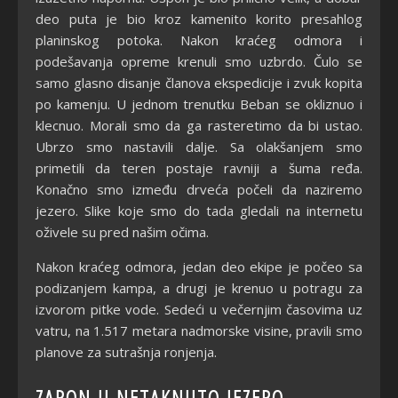
deo puta je bio kroz kamenito korito presahlog
planinskog potoka. Nakon kraćeg odmora i
podešavanja opreme krenuli smo uzbrdo. Čulo se
samo glasno disanje članova ekspedicije i zvuk kopita
po kamenju. U jednom trenutku Beban se okliznuo i
klecnuo. Morali smo da ga rasteretimo da bi ustao.
Ubrzo smo nastavili dalje. Sa olakšanjem smo
primetili da teren postaje ravniji a šuma ređa.
Konačno smo između drveća počeli da naziremo
jezero. Slike koje smo do tada gledali na internetu
oživele su pred našim očima.
Nakon kraćeg odmora, jedan deo ekipe je počeo sa
podizanjem kampa, a drugi je krenuo u potragu za
izvorom pitke vode. Sedeći u večernjim časovima uz
vatru, na 1.517 metara nadmorske visine, pravili smo
planove za sutrašnja ronjenja.
ZARON U NETAKNUTO JEZERO