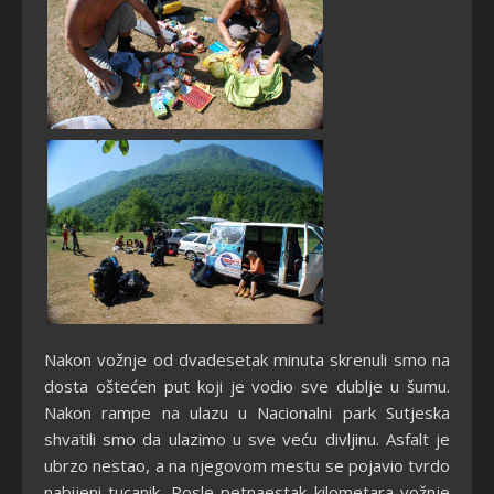
Nakon vožnje od dvadesetak minuta skrenuli smo na
dosta oštećen put koji je vodio sve dublje u šumu.
Nakon rampe na ulazu u Nacionalni park Sutjeska
shvatili smo da ulazimo u sve veću divljinu. Asfalt je
ubrzo nestao, a na njegovom mestu se pojavio tvrdo
nabijeni tucanik. Posle petnaestak kilometara vožnje