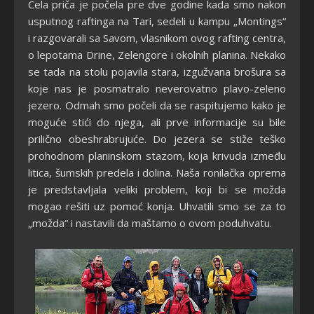
Cela priča je počela pre dve godine kada smo nakon
usputnog raftinga na Tari, sedeli u kampu „Montings“
i razgovarali sa Savom, vlasnikom ovog rafting centra,
o lepotama Drine, Zelengore i okolnih planina. Nekako
se tada na stolu pojavila stara, izgužvana brošura sa
koje nas je posmatralo neverovatno plavo-zeleno
jezero. Odmah smo počeli da se raspitujemo kako je
moguće stići do njega, ali prve informacije su bile
prilično obeshrabrujuće. Do jezera se stiže teško
prohodnom planinskom stazom, koja krivuda između
litica, šumskih predela i dolina. Naša ronilačka oprema
je predstavljala veliki problem, koji bi se možda
mogao rešiti uz pomoć konja. Uhvatili smo se za to
„možda“ i nastavili da maštamo o ovom poduhvatu.