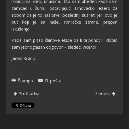
roniocima, deci, unucima... Bio sam ubeđen kada sam
zamicao u šumu, ostavljajući Trnovačko jezero za
sobom da je to naš prvi i poslednji susret. Jer, ovo je
put koji je sa naše, ronilačke strane, prepun
iskušenja.
Kada sam pitao članove ekipe da li bi ponovili, dobio
sam jednoglasan odgovor – sledeći vikend!
Janez Kranjc
.
Štampa
El. pošta
Prethodna
Sledeća