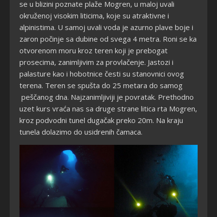
se u blizini poznate plaže Mogren, u maloj uvali
okruženoj visokim liticima, koje su atraktivne i
alpinistima. U samoj uvali voda je azurno plave boje i
zaron počinje sa dubine od svega 4 metra. Roni se ka
otvorenom moru kroz teren koji je prebogat
prosecima, zanimljivim za provlačenje. Jastozi i
palasture kao i hobotnice česti su stanovnici ovog
terena. Teren se spušta do 25 metara do samog
peščanog dna. Najzanimljiviji je povratak. Prethodno
uzet kurs vraća nas sa druge strane litica rta Mogren,
kroz podvodni tunel dugačak preko 20m. Na kraju
tunela dolazimo do usidrenih čamaca.