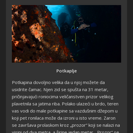
Potkaplje
Potkapina dovoljno velika da u njoj možete da
usidrite čamac. Njen zid se spušta na 31 metar,
pričinjavajući roniocima veličanstven prizor velikog
plavetnila sa jatima riba. Polako ulazeći u brdo, teren
vas vodi do male potkapine sa vazdušnim džepom u
koji pet ronilaca može da izroni u isto vreme. Zaron
se završava prolaskom kroz „prozor“ koji se nalazi na
visini od dva metra, a širine jedan metar. „Prozor“ se