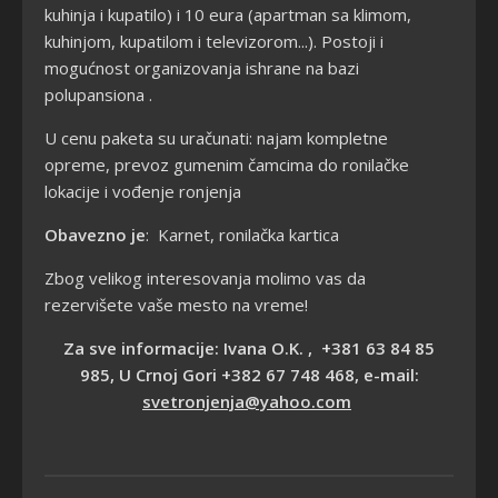
kuhinja i kupatilo) i 10 eura (apartman sa klimom,
kuhinjom, kupatilom i televizorom...). Postoji i
mogućnost organizovanja ishrane na bazi
polupansiona .
U cenu paketa su uračunati: najam kompletne
opreme, prevoz gumenim čamcima do ronilačke
lokacije i vođenje ronjenja
Obavezno je
: Karnet, ronilačka kartica
Zbog velikog interesovanja molimo vas da
rezervišete vaše mesto na vreme!
Za sve informacije: Ivana O.K. , +381 63 84 85
985, U Crnoj Gori +382 67 748 468, e-mail:
svetronjenja@yahoo.com