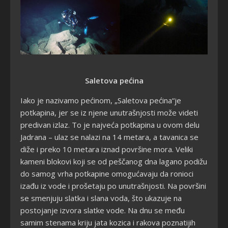
Saletova pećina
Iako je nazivamo pećinom, „Saletova pećina“je
potkapina, jer se iz njene unutrašnjosti može videti
predivan izlaz. To je najveća potkapina u ovom delu
Jadrana – ulaz se nalazi na 14 metara, a tavanica se
diže i preko 10 metara iznad površine mora. Veliki
kameni blokovi koji se od peščanog dna lagano podižu
do samog vrha potkapine omogućavaju da ronioci
izađu iz vode i prošetaju po unutrašnjosti. Na površini
se smenjuju slatka i slana voda, što ukazuje na
postojanje izvora slatke vode. Na dnu se među
samim stenama kriju jata kozica i rakova poznatijih