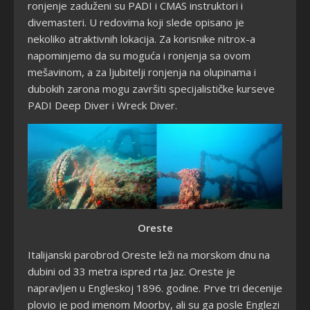
ronjenje zaduženi su PADI i CMAS instruktori i
divemasteri. U redovima koji slede opisano je
nekoliko atraktivnih lokacija. Za korisnike nitrox-a
napominjemo da su moguća i ronjenja sa ovom
mešavinom, a za ljubitelji ronjenja na olupinama i
dubokih zarona mogu završiti specijalističke kurseve
PADI Deep Diver i Wreck Diver.
Oreste
Italijanski parobrod Oreste leži na morskom dnu na
dubini od 33 metra ispred rta Jaz. Oreste je
napravljen u Engleskoj 1896. godine. Prve tri decenije
plovio je pod imenom Moorby, ali su ga posle Englezi