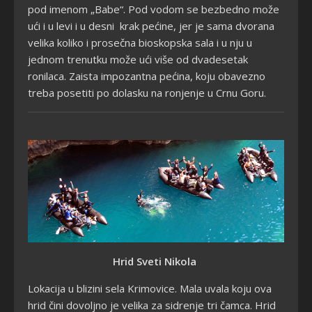
pod imenom „Babe“. Pod vodom se bezbedno može
ući i u levi i u desni krak pećine, jer je sama dvorana
velika koliko i prosečna bioskopska sala i u nju u
jednom trenutku može ući više od dvadesetak
ronilaca. Zaista impozantna pećina, koju obavezno
treba posetiti po dolasku na ronjenje u Crnu Goru.
Hrid Sveti Nikola
Lokacija u blizini sela Krimovice. Mala uvala koju ova
hrid čini dovoljno je velika za sidrenje tri čamca. Hrid