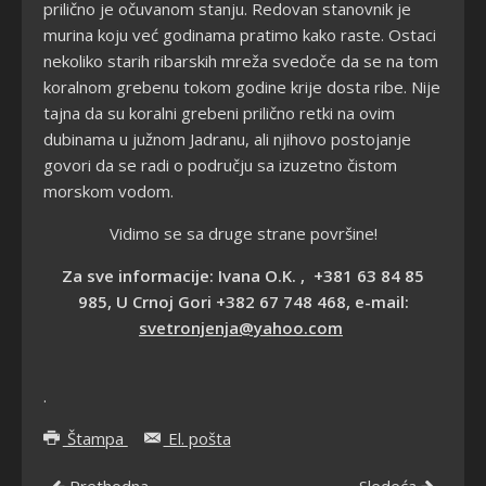
prilično je očuvanom stanju. Redovan stanovnik je
murina koju već godinama pratimo kako raste. Ostaci
nekoliko starih ribarskih mreža svedoče da se na tom
koralnom grebenu tokom godine krije dosta ribe. Nije
tajna da su koralni grebeni prilično retki na ovim
dubinama u južnom Jadranu, ali njihovo postojanje
govori da se radi o području sa izuzetno čistom
morskom vodom.
Vidimo se sa druge strane površine!
Za sve informacije: Ivana O.K. , +381 63 84 85
985, U Crnoj Gori +382 67 748 468, e-mail:
svetronjenja@yahoo.com
.
Štampa
El. pošta
Prethodna
Sledeća