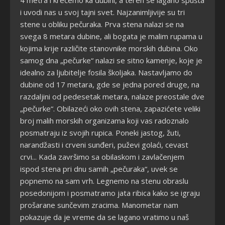
4 metra i krećemo ka dubini, a teren se lagano spušta
i uvodi nas u svoj tajni svet. Najzanimljivije su tri
stene u obliku pečuraka. Prva stena nalazi se na
svega 8 metara dubine, ali bogata je malim rupama u
kojima krije različite stanovnike morskih dubina. Oko
samog dna „pečurke“ nalazi se sitno kamenje, koje je
idealno za ljubitelje fosila školjaka. Nastavljamo do
dubine od 17 metara, gde se jedna pored druge, na
razdaljini od pedesetak metara, nalaze preostale dve
„pečurke“. Obilazeći oko ovih stena, zapazićete veliki
broj malih morskih organizama koji vas radoznalo
posmatraju iz svojih rupica. Poneki jastog, žuti,
narandžasti i crveni sunđeri, puževi golaći, cevast
crvi... Kada završimo sa obilaskom i zavlačenjem
ispod stena pri dnu samih „pečuraka“, uvek se
popnemo na sam vrh. Legnemo na stenu obraslu
posedonijom i posmatramo jata ribica kako se igraju
prošarane sunčevim zracima. Manometar nam
pokazuje da je vreme da se lagano vratimo u naš