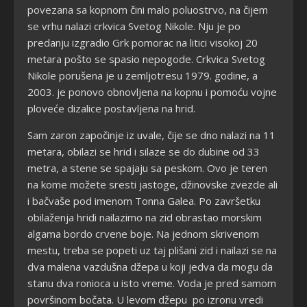
povezana sa kopnom čini malo poluostrvo, na čijem
se vrhu nalazi crkvica Svetog Nikole. Nju je po
predanju izgradio Grk pomorac na litici visokoj 20
metara pošto se spasio nepogode. Crkvica Svetog
Nikole porušena je u zemljotresu 1979. godine, a
2003. je ponovo obnovljena na kopnu i pomoću vojne
ploveće dizalice postavljena na hrid.
Sam zaron započinje iz uvale, čije se dno nalazi na 11
metara, obilazi se hrid i silaze se do dubine od 33
metra, a stene se spajaju sa peskom. Ovo je teren
na kome možete sresti jastoge, džinovske zvezde ali
i bačvaše pod imenom Tonna Galea. Po završetku
obilaženja hridi nailazimo na zid obrastao morskim
algama bordo crvene boje. Na jednom skrivenom
mestu, treba se popeti uz taj plišani zid i nailazi se na
dva malena vazdušna džepa u koji jedva da mogu da
stanu dva ronioca u isto vreme. Voda je pred samom
površinom bočata. U levom džepu po izronu vredi