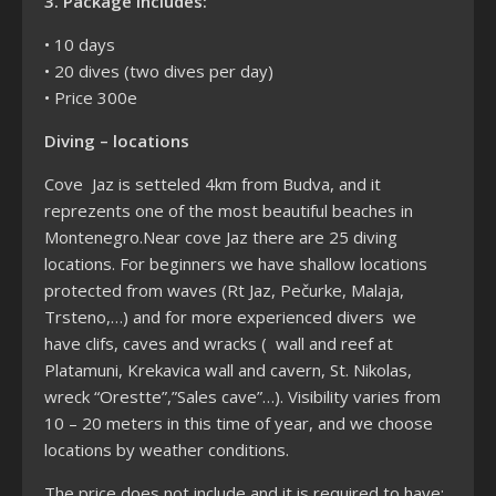
3.
Package includes:
• 10 days
• 20 dives (two dives per day)
• Price 300e
Diving – locations
Cove Jaz is setteled 4km from Budva, and it
reprezents one of the most beautiful beaches in
Montenegro.Near cove Jaz there are 25 diving
locations. For beginners we have shallow locations
protected from waves (Rt Jaz, Pečurke, Malaja,
Trsteno,…) and for more experienced divers we
have clifs, caves and wracks ( wall and reef at
Platamuni, Krekavica wall and cavern, St. Nikolas,
wreck “Orestte”,”Sales cave”…). Visibility varies from
10 – 20 meters in this time of year, and we choose
locations by weather conditions.
The price does not include and it is required to have: