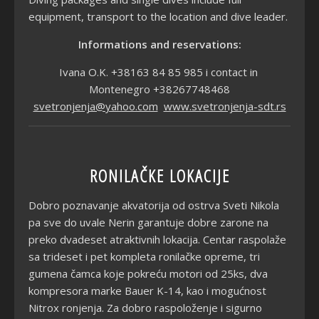
equipment, transport to the location and dive leader.
Informations and reservations:
Ivana O.K. +38163 84 85 985 i contact in
Montenegro +38267748468
svetronjenja@yahoo.com
www.svetronjenja-sdt.rs
RONILAČKE LOKACIJE
Dobro poznavanje akvatorija od ostrva Sveti Nikola
pa sve do uvale Nerin garantuje dobre zarone na
preko dvadeset atraktivnih lokacija. Centar raspolaže
sa trideset i pet kompleta ronilačke opreme, tri
gumena čamca koje pokreću motori od 25ks, dva
kompresora marke Bauer K-14, kao i mogućnost
Nitrox ronjenja. Za dobro raspoloženje i sigurno