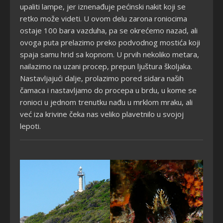
upaliti lampe, jer iznenađuje pećinski nakit koji se
retko može videti. U ovom delu zarona roniocima
ostaje 100 bara vazduha, pa se okrećemo nazad, ali
ovoga puta prelazimo preko podvodnog mostića koji
spaja samu hrid sa kopnom. U prvih nekoliko metara,
nailazimo na uzani procep, prepun ljuštura školjaka.
Nastavljajući dalje, prolazimo pored sidara naših
čamaca i nastavljamo do procepa u brdu, u kome se
ronioci u jednom trenutku nađu u mrklom mraku, ali
već iza krivine čeka nas veliko plavetnilo u svojoj
lepoti.