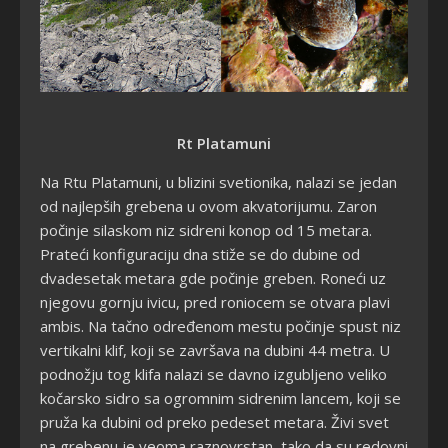
Rt Platamuni
Na Rtu Platamuni, u blizini svetionika, nalazi se jedan
od najlepših grebena u ovom akvatorijumu. Zaron
počinje silaskom niz sidreni konop od 15 metara.
Prateći konfiguraciju dna stiže se do dubine od
dvadesetak metara gde počinje greben. Roneći uz
njegovu gornju ivicu, pred roniocem se otvara plavi
ambis. Na tačno određenom mestu počinje spust niz
vertikalni klif, koji se završava na dubini 44 metra. U
podnožju tog klifa nalazi se davno izgubljeno veliko
kočarsko sidro sa ogromnim sidrenim lancem, koji se
pruža ka dubini od preko pedeset metara. Živi svet
na grebenu je veoma raznovrstan, tako da su redovni