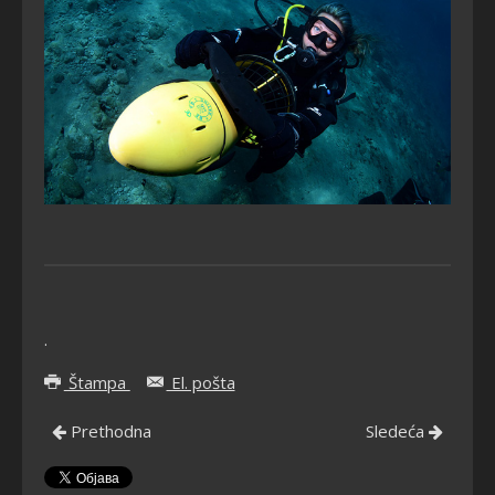
.
Štampa
El. pošta
Prethodna
Sledeća