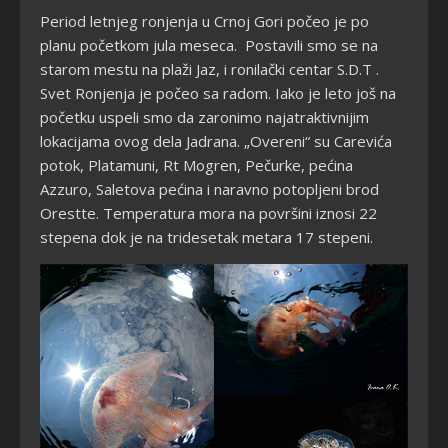
Period letnjeg ronjenja u Crnoj Gori počeo je po
planu početkom jula meseca. Postavili smo se na
starom mestu na plaži Jaz, i ronilački centar S.D.T .
Svet Ronjenja je počeo sa radom. Iako je leto još na
početku uspeli smo da zaronimo najatraktivnijim
lokacijama ovog dela Jadrana. „Overeni“ su Carevića
potok, Platamuni, Rt Mogren, Pečurke, pećina
Azzuro, Saletova pećina i naravno potopljeni brod
Orestte. Temperatura mora na površini iznosi 22
stepena dok je na tridesetak metara 17 stepeni.