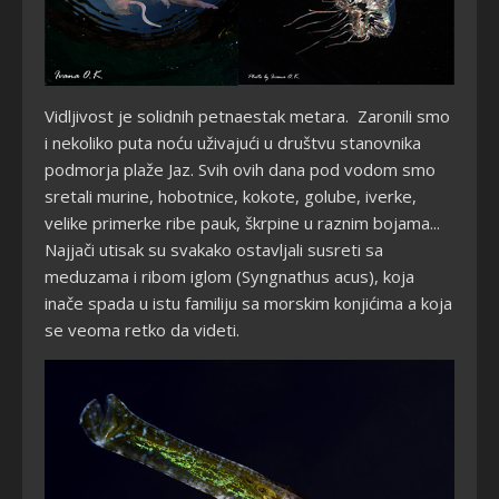
Vidljivost je solidnih petnaestak metara. Zaronili smo
i nekoliko puta noću uživajući u društvu stanovnika
podmorja plaže Jaz. Svih ovih dana pod vodom smo
sretali murine, hobotnice, kokote, golube, iverke,
velike primerke ribe pauk, škrpine u raznim bojama...
Najjači utisak su svakako ostavljali susreti sa
meduzama i ribom iglom (
Syngnathus acus), koja
inače spada u istu familiju sa morskim konjićima a
koja
se veoma retko da videti.