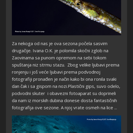
Za nekoga od nas je ova sezona počela sasvim
drugačije. Ivana O.K. je polomila skočni zglob na
Zaovinama sa punom opremom na sebi tokom
spuštanja niz strmu stazu. Zbog velike ljubavi prema
ronjenju i još veće ljubavi prema podvodnoj
fotografiji pronađen je način kako bi ona ronila svaki
dan čak i sa gispom na nozi.Plastični gips, suvo odelo,
podvodni skuter
i obavezni fotoaparat su doprineli
da nam iz morskih dubina donese dosta fantastičnih
fotografija ove sezone. A njoj vrate osmeh na lice ...