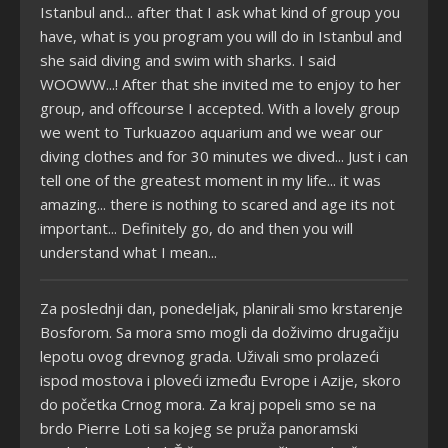
Istanbul and... after that I ask what kind of group you
have, what is you program you will do in Istanbul and
she said diving and swim with sharks. I said
WOOWW...! After that she invited me to enjoy to her
group, and offcourse I accepted. With a lovely group
we went to Turkuazoo aquarium and we wear our
diving clothes and for 30 minutes we dived... Just i can
tell one of the greatest moment in my life... it was
amazing... there is nothing to scared and age its not
important... Definitely go, do and then you will
understand what I mean...
Za poslednji dan, ponedeljak, planirali smo krstarenje
Bosforom. Sa mora smo mogli da doživimo drugačiju
lepotu ovog drevnog grada. Uživali smo prolazeći
ispod mostova i ploveći između Evrope i Azije, skoro
do početka Crnog mora. Za kraj popeli smo se na
brdo Pierre Loti sa kojeg se pruža panoramski