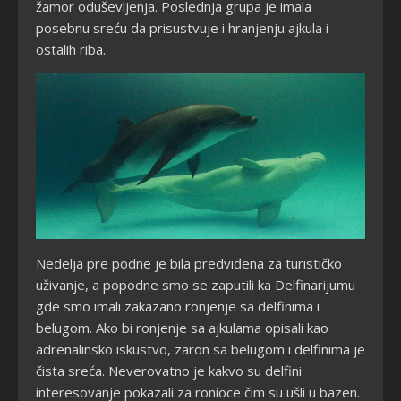
žamor oduševljenja. Poslednja grupa je imala
posebnu sreću da prisustvuje i hranjenju ajkula i
ostalih riba.
Nedelja pre podne je bila predviđena za turističko
uživanje, a popodne smo se zaputili ka Delfinarijumu
gde smo imali zakazano ronjenje sa delfinima i
belugom. Ako bi ronjenje sa ajkulama opisali kao
adrenalinsko iskustvo, zaron sa belugom i delfinima je
čista sreća. Neverovatno je kakvo su delfini
interesovanje pokazali za ronioce čim su ušli u bazen.