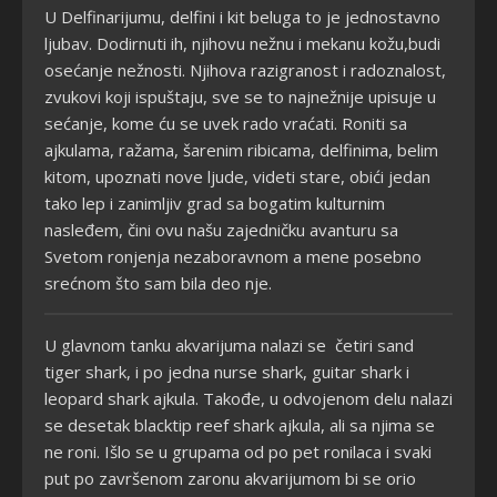
U Delfinarijumu, delfini i kit beluga to je jednostavno
ljubav. Dodirnuti ih, njihovu nežnu i mekanu kožu,budi
osećanje nežnosti. Njihova razigranost i radoznalost,
zvukovi koji ispuštaju, sve se to najnežnije upisuje u
sećanje, kome ću se uvek rado vraćati. Roniti sa
ajkulama, ražama, šarenim ribicama, delfinima, belim
kitom, upoznati nove ljude, videti stare, obići jedan
tako lep i zanimljiv grad sa bogatim kulturnim
nasleđem, čini ovu našu zajedničku avanturu sa
Svetom ronjenja nezaboravnom a mene posebno
srećnom što sam bila deo nje.
U glavnom tanku akvarijuma nalazi se četiri sand
tiger shark, i po jedna nurse shark, guitar shark i
leopard shark ajkula. Takođe, u odvojenom delu nalazi
se desetak blacktip reef shark ajkula, ali sa njima se
ne roni. Išlo se u grupama od po pet ronilaca i svaki
put po završenom zaronu akvarijumom bi se orio