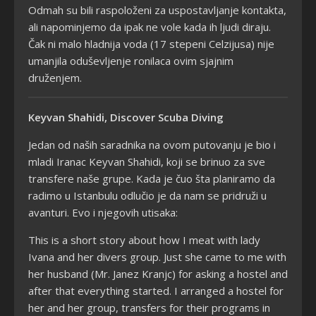
Odmah su bili raspoloženi za uspostavljanje kontakta,
ali napominjemo da ipak ne vole kada ih ljudi diraju.
Čak ni malo hladnija voda (17 stepeni Celzijusa) nije
umanjila oduševljenje ronilaca ovim sjajnim
druženjem.
Keyvan Shahidi, Discover Scuba Diving
Jedan od naših saradnika na ovom putovanju je bio i
mladi Iranac Keyvan Shahidi, koji se brinuo za sve
transfere naše grupe. Kada je čuo šta planiramo da
radimo u Istanbulu odlučio je da nam se pridruži u
avanturi. Evo i njegovih utisaka:
This is a short story about how I meat with lady
Ivana and her divers group. Just she came to me with
her husband (Mr. Janez Kranjc) for asking a hostel and
after that everything started. I arranged a hostel for
her and her group, transfers for their programs in