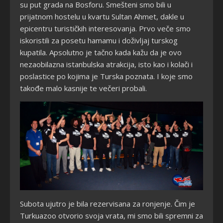
su put grada na Bosforu. Smešteni smo bili u
prijatnom hostelu u kvartu Sultan Ahmet, dakle u
epicentru turističkih interesovanja. Prvo veče smo
iskoristili za posetu hamamu i doživljaj turskog
kupatila. Apsolutno je ta
čno kada kažu da je ovo
nezaobilazna istanbulska atrakcija, isto kao i kolači i
poslastice po kojima je Turska poznata. I koje smo
takođe malo kasnije te večeri probali.
Subota ujutro je bila rezervisana za ronjenje. Čim je
Turkuazoo otvorio svoja vrata, mi smo bili spremni za