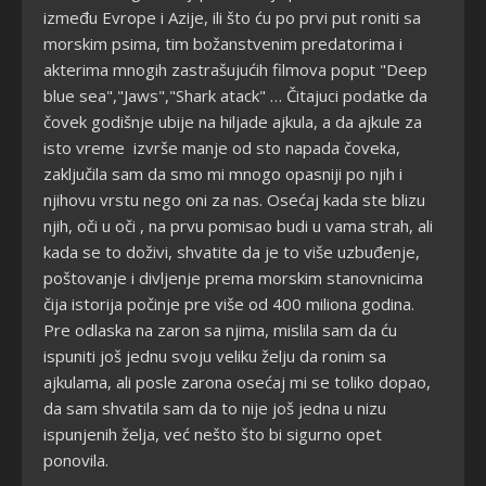
između Evrope i Azije, ili što ću po prvi put roniti sa
morskim psima, tim božanstvenim predatorima i
akterima mnogih zastrašujućih filmova poput "Deep
blue sea","Jaws","Shark atack" … Čitajuci podatke da
čovek godišnje ubije na hiljade ajkula, a da ajkule za
isto vreme izvrše manje od sto napada čoveka,
zaključila sam da smo mi mnogo opasniji po njih i
njihovu vrstu nego oni za nas. Osećaj kada ste blizu
njih, oči u oči , na prvu pomisao budi u vama strah, ali
kada se to doživi, shvatite da je to više uzbuđenje,
poštovanje i divljenje prema morskim stanovnicima
čija istorija počinje pre više od 400 miliona godina.
Pre odlaska na zaron sa njima, mislila sam da ću
ispuniti još jednu svoju veliku želju da ronim sa
ajkulama, ali posle zarona osećaj mi se toliko dopao,
da sam shvatila sam da to nije još jedna u nizu
ispunjenih želja, već nešto što bi sigurno opet
ponovila.