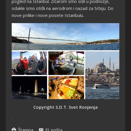
pogled na Istanbul. Žičarom smo sišli u podnožje,
odakle smo otišli na aerodrom i nazad za Srbiju. Do
nove prilike i nove posete Istanbulu.
Copyright S.D.T. Svet Ronjenja
.
Štampa
El. pošta