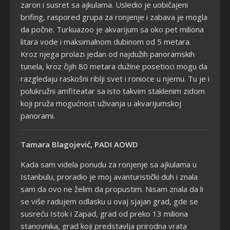
zaron i susret sa ajkulama. Usledio je uobičajeni
brifing, raspored grupa za ronjenje i zabava je mogla
da počne. Turkuazoo je akvarijum sa oko pet miliona
litara vode i maksimalnom dubinom od 5 metara.
Kroz njega prolazi jedan od najdužih panoramskih
tunela, kroz čijih 80 metara dužine posetioci mogu da
razgledaju raskošni riblji svet i ronioce u njemu. Tu je i
polukružni amfiteatar sa isto takvim staklenim zidom
koji pruža mogućnost uživanja u akvarijumskoj
panorami.
Tamara Blagojević, PADI AOWD
Kada sam videla ponudu za ronjenje sa ajkulama u
Istanbulu, proradio je moj avanturistički duh i znala
sam da ovo ne želim da propustim. Nisam znala da li
se više radujem odlasku u ovaj sjajan grad, gde se
susreću Istok i Zapad, grad od preko 13 miliona
stanovnika, grad koji predstavlja prirodna vrata