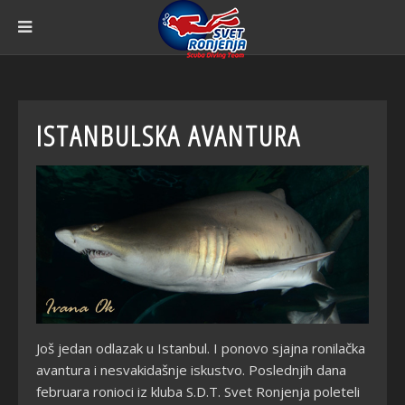
ISTANBULSKA AVANTURA
Još jedan odlazak u Istanbul. I ponovo sjajna ronilačka
avantura i nesvakidašnje iskustvo. Poslednjih dana
februara ronioci iz kluba S.D.T. Svet Ronjenja poleteli