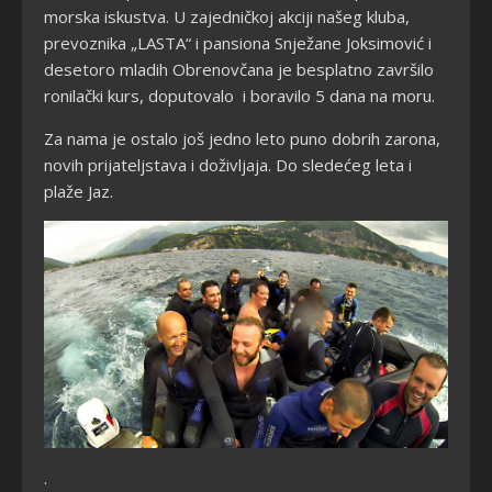
morska iskustva. U zajedničkoj akciji našeg kluba,
prevoznika „LASTA“ i pansiona Snježane Joksimović i
desetoro mladih Obrenovčana je besplatno završilo
ronilački kurs, doputovalo i boravilo 5 dana na moru.
Za nama je ostalo još jedno leto puno dobrih zarona,
novih prijateljstava i doživljaja. Do sledećeg leta i
plaže Jaz.
.