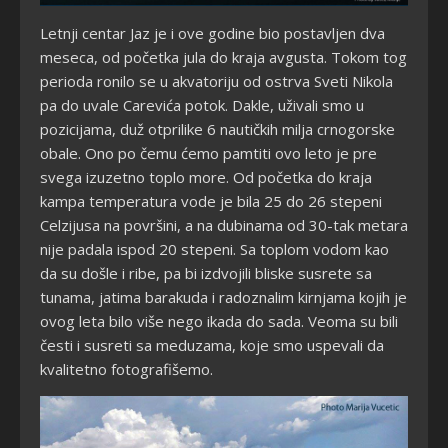
Letnji centar Jaz je i ove godine bio postavljen dva
meseca, od početka jula do kraja avgusta. Tokom tog
perioda ronilo se u akvatoriju od ostrva Sveti Nikola
pa do uvale Carevića potok. Dakle, uživali smo u
pozicijama, duž otprilike 6 nautičkih milja crnogorske
obale. Ono po čemu ćemo pamtiti ovo leto je pre
svega izuzetno toplo more. Od početka do kraja
kampa temperatura vode je bila 25 do 26 stepeni
Celzijusa na površini, a na dubinama od 30-tak metara
nije padala ispod 20 stepeni. Sa toplom vodom kao
da su došle i ribe, pa bi izdvojili bliske susrete sa
tunama, jatima barakuda i radoznalim kirnjama kojih je
ovog leta bilo više nego ikada do sada. Veoma su bili
česti i susreti sa meduzama, koje smo uspevali da
kvalitetno fotografišemo.