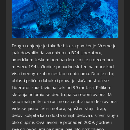
Drugo ronjenje je takođe bilo za pamćenje. Vreme je
ipak dozvolilo da zaronimo na B24 Liberatoru,
američkom teškom bombarderu koji je u decembru
mesecu 1944. Godine prinudno sleteo na more kod
Visa i nedugo zatim nestao u dubinama. Dno je u toj
oblasti prilično duboko i prava je slučajnost da se
Liberator zaustavio na seki od 39 metara. Prilikom
sletanja odlomio se deo trupa sa repom aviona. Mi
smo imali priliku da ronimo na centralnom delu aviona.
Vide se jasno četiri motora, spušten stajni trap,
delovi kokpita kao i dosta sitnijih delova u širem krugu
oko olupine. Ovaj avion je pronađen 2009. godine i
sve do ovog leta na njemu nije bilo dozvoljeno