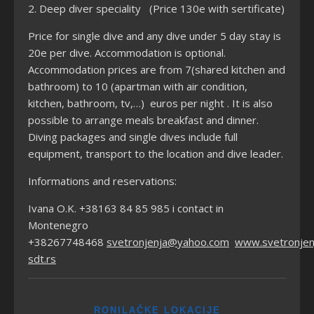
2. Deep diver speciality (Price 130e with sertificate)
Price for single dive and any dive under 5 day stay is
20e per dive. Accommodation is optional.
Accommodation prices are from 7(shared kitchen and
bathroom) to 10 (apartman with air condition,
kitchen, bathroom, tv,…) euros per night . It is also
possible to arrange meals breakfast and dinner.
Diving packages and single dives include full
equipment, transport to the location and dive leader.
Informations and reservations:
Ivana O.K. +38163 84 85 985 i contact in
Montenegro
+38267748468
svetronjenja@yahoo.com
www.svetronjen
sdt.rs
RONILAČKE LOKACIJE