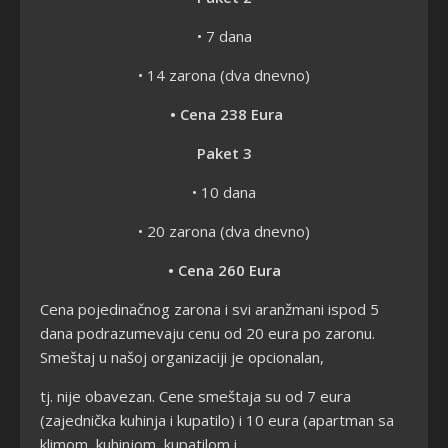
• 7 dana
• 14 zarona (dva dnevno)
• Cena 238 Eura
Paket 3
• 10 dana
• 20 zarona (dva dnevno)
• Cena 260 Eura
Cena pojedinačnog zarona i svi aranžmani ispod 5
dana podrazumevaju cenu od 20 eura po zaronu.
Smeštaj u našoj organizaciji je opcionalan,
tj. nije obavezan. Cene smeštaja su od 7 eura
(zajednička kuhinja i kupatilo) i 10 eura (apartman sa
klimom, kuhinjom, kupatilom i