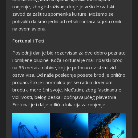
ronjenje, zbog istraživanja koje je vršio Hrvatski
zavod za zaštitu spomenika kulture. Možemo se
pohvaliti da smo jedni od retkih ronilaca koji su ronili
na ovom avionu.
Fortunal i Teti
Poslednji dan je bio rezervisan za dve dobro poznate
i omiljene olupine. Koča Fortunal je mali ribarski brod
na 55 metara dubine, koji je potonuo uz strmi zid
ostva Visa. Od naše poslednje posete brod je prilično
propao, što je i normalno jer se radi o drvenom
brodu a more čini svoje. Međutim, zbog fascinantne
vidljivosti, belog peska i opčinjavajućeg plavetnila
Fortunal je i dalje odlična lokacija za ronjenje.