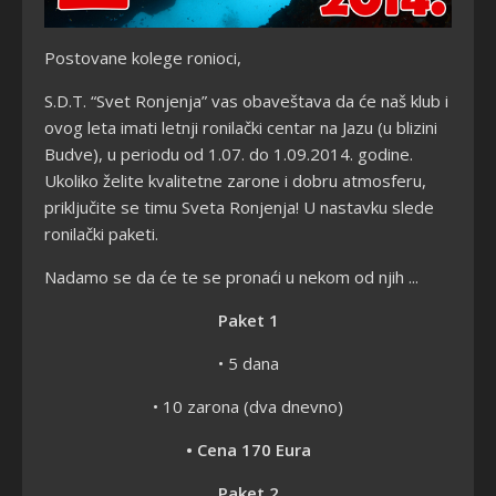
Postovane kolege ronioci,
S.D.T. “Svet Ronjenja” vas obaveštava da će naš klub i
ovog leta imati letnji ronilački centar na Jazu (u blizini
Budve), u periodu od 1.07. do
1.09.2014. godine.
Ukoliko želite kvalitetne zarone i dobru atmosferu,
priključite se timu Sveta Ronjenja! U nastavku slede
ronilački paketi.
Nadamo se da će te se pronaći u nekom od njih ...
Paket 1
• 5 dana
• 10 zarona (dva dnevno)
• Cena 170 Eura
Paket 2