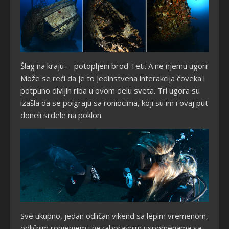
Šlag na kraju – potopljeni brod Teti. A ne njemu ugori!
Može se reći da je to jedinstvena interakcija čoveka i
potpuno divljih riba u ovom delu sveta. Tri ugora su
izašla da se poigraju sa roniocima, koji su im i ovaj put
doneli srdele na poklon.
Sve ukupno, jedan odličan vikend sa lepim vremenom,
odličnim ronjenjem i nezaboravnim uspomenama sa