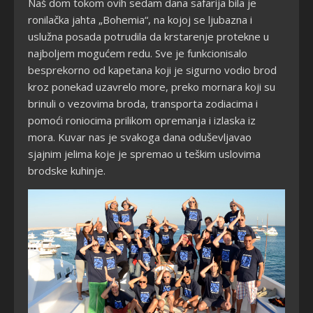
Naš dom tokom ovih sedam dana safarija bila je
ronilačka jahta „Bohemia“, na kojoj se ljubazna i
uslužna posada potrudila da krstarenje protekne u
najboljem mogućem redu. Sve je funkcionisalo
besprekorno od kapetana koji je sigurno vodio brod
kroz ponekad uzavrelo more, preko mornara koji su
brinuli o vezovima broda, transporta zodiacima i
pomoći roniocima prilikom opremanja i izlaska iz
mora. Kuvar nas je svakoga dana oduševljavao
sjajnim jelima koje je spremao u teškim uslovima
brodske kuhinje.