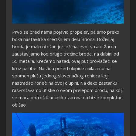
Prvo se pred nama pojavio propeler, pa smo preko
boka nastavili ka središnjem delu Briona. Doživljaj
broda je malo otežan jer leži na levoj strani. Zaron
zaustavljamo kod druge trećine broda, na dubini od
55 metara. Krećemo nazad, ovaj put provlačeći se
kroz palube. Na zidu pored olupine nailazimo na
spomen pluču jednog slovenačkog ronioca koji
nastradao roneći na ovoj olupini. Na deko zastanku
rasvrstavamo utiske o ovom prelepom brodu, na koji
se mora potrošiti nekoliko zarona da bi se kompletno
obišao.