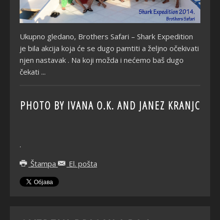
Ukupno gledano, Brothers Safari – Shark Expedition
je bila akcija koja će se dugo pamtiti a željno očekivati
njen nastavak . Na koji možda i nećemo baš dugo
čekati ...
PHOTO BY IVANA O.K. AND JANEZ KRANJC
.
Štampa
El. pošta