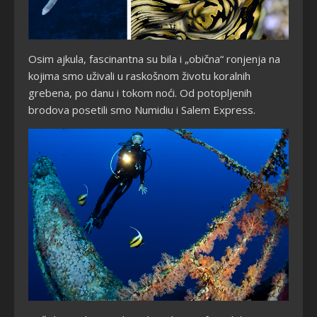
Osim ajkula, fascinantna su bila i „obična“ ronjenja na
kojima smo uživali u raskošnom životu koralnih
grebena, po danu i tokom noći. Od potopljenih
brodova posetili smo Numidiu i Salem Express.