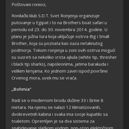
Poštovani ronioci,
Ronilački klub S.D.T. Svet Ronjenja organizuje
putovanje u Egipat i to na Brothers boat safari u
periodu od 23. do 30. novembra 2014. godine. U
planu je južna tura koja uključuje ostrva Big i Small
Brother, koja su poznata kao oaza netaknutog
podmorja. Tokom ronjenja u zoni ovih ostrva mogući
su susreti sa nekoliko vrsta ajkula (white tip, thresher
i black tip sharks), napoleonima, jatima barakuda i
velikim kirnjama. Ko jednom zaviri ispod površine
Crvenog mora, uvek mu se vraća.
„Bohmia“
Radi se o modernom brodu dužine 33 i širine 8
metara. Na njemu se nalazi 12 klimatizovanih,
dvokrevetnih kabina i svaka ima svoje kupatilo sa
toaletom. Opremljen je sa dva sistema za
snabdevanje slatkom vodom, non-stop električnom