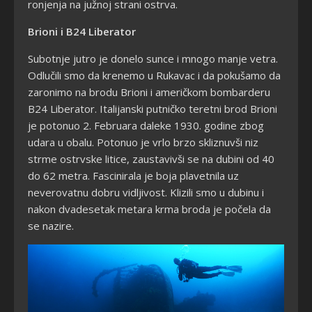
ronjenja na južnoj strani ostrva.
Brioni i B24 Liberator
Subotnje jutro je donelo sunce i mnogo manje vetra.
Odlučili smo da krenemo u Rukavac i da pokušamo da
zaronimo na brodu Brioni i američkom bombarderu
B24 Liberator. Italijanski putničko teretni brod Brioni
je potonuo 2. Februara daleke 1930. godine zbog
udara u obalu. Potonuo je vrlo brzo skliznuvši niz
strme ostrvske litice, zaustavivši se na dubini od 40
do 62 metra. Fascinirala je boja plavetnila uz
neverovatnu dobru vidljivost. Klizili smo u dubinu i
nakon dvadesetak metara krma broda je počela da
se nazire.