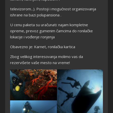
televizorom...). Postoji i mogućnost organizovanja
ishrane na bazi polupansiona .
U cenu paketa su uračunati: najam kompletne
opreme, prevoz gumenim čamcima do ronilačke
lokacije i vođenje ronjenja
Obavezno je: Karnet, ronilačka kartica
Zbog velikog interesovanja molimo vas da
rezervišete vaše mesto na vreme!