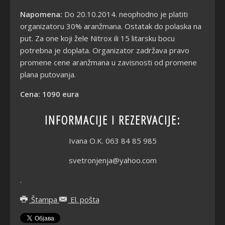
Napomena:
Do 20.10.2014. neophodno je platiti
organizatoru 30% aranžmana. Ostatak do polaska na
put. Za one koji žele Nitrox ili 15 litarsku bocu
potrebna je doplata. Organizator zadržava pravo
promene cene aranžmana u zavisnosti od promene
plana putovanja.
Cena:
1090 eura
INFORMACIJE I REZERVACIJE:
Ivana O.K. 063 84 85 985
svetronjenja
@yahoo.com
.
Štampa
El. pošta