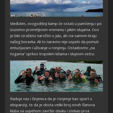
Međutim, ovogodišnji kamp će ostati u pamćenju i po
izuzetno promeljivom vremenu i jakim olujama. Ovo
je bilo izraženo naročito u julu, ali i na samom kraju
našeg boravka. Ali to naravno nije uspelo da pomuti
entuzijazam i uživanje u ronjenju. Ostadosmo „na
nogama“ uprkos tropskim kišama i olujnom vetru.
Raduje nas i činjenica da je ronjenje kao sport u
ekspanziji, te da je dosta veliki broj novih članova
kluba sa uspehom završio obuku i stekao prva