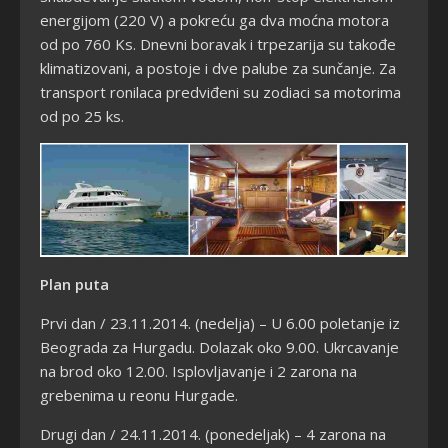
energijom (220 V) a pokreću ga dva moćna motora
od po 760 Ks. Dnevni boravak i trpezarija su takođe
klimatizovani, a postoje i dve palube za sunčanje. Za
transport ronilaca predviđeni su zodiaci sa motorima
od po 25 ks.
Plan puta
Prvi dan / 23.11.2014.
(nedelja) – U 6.00 poletanje iz
Beograda za Hurgadu. Dolazak oko 9.00. Ukrcavanje
na brod oko 12.00. Isplovljavanje i 2 zarona na
grebenima u reonu Hurgade.
Drugi dan / 24.11.2014.
(ponedeljak) – 4 zarona na