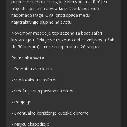
pomorske nesreće u egipatskim vodama. Reč je o
trajektu koji je na povratku iz Džede potonuo
nadomak Safage. Ovaj brod spada među
najatraktivnije olupine na svetu.
Novembar mesec je top sezona za boat safari
krstarenja. Očekuje se izuzetno dobra vidljivost ( čak
do 50 metara) i more temperature 26 stepeni.
Paket obuhvata:
-
Povratnu avio kartu
-
Sve lokalne transfere
-
Smeštaj i pun pansion na brodu
-
Ronjenje
-
Eventualno korišćenje klupske opreme
-
Majicu ekspedicije