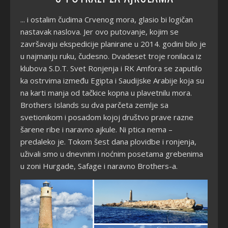
... i ostalim čudima Crvenog mora, glasio bi logičan
nastavak naslova. Jer ovo putovanje, kojim se
završavaju ekspedicije planirane u 2014. godini bilo je
u najmanju ruku, čudesno. Dvadeset troje ronilaca iz
klubova S.D.T. Svet Ronjenja i RK Amfora se zaputilo
ka ostrvima između Egipta i Saudijske Arabije koja su
na karti manja od tačkice kopna u plavetnilu mora.
Brothers Islands su dva parčeta zemlje sa
svetionikom i posadom kojoj društvo prave razne
šarene ribe i naravno ajkule. Ni ptica nema –
predaleko je. Tokom šest dana plovidbe i ronjenja,
uživali smo u dnevnim i noćnim posetama grebenima
u zoni Hurgade, Safage i naravno Brothers-a.