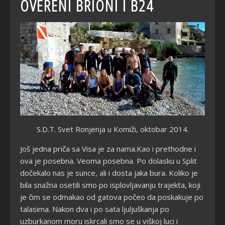
OVERENI BRIONI I B24
S.D.T. Svet Ronjenja u Komiži, oktobar 2014.
Jo
š jedna priča sa Visa je za nama.Kao i prethodne i
ova je posebna. Veoma posebna. Po dolasku u Split
dočekalo nas je sunce, ali i dosta jaka bura. Koliko je
bila snažna osetili smo po isplovljavanju trajekta, koji
je čim se odmakao od gatova počeo da poskakuje po
talasima. Nakon dva i po sata ljuljuškanja po
uzburkanom moru iskrcali smo se u viškoj luci i