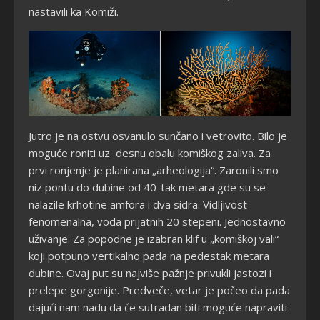
nastavili ka Komiži.
Jutro je na ostvu osvanulo sunčano i vetrovito. Bilo je
moguće roniti uz desnu obalu komiškog zaliva. Za
prvi ronjenje je planirana „arheologija“. Zaronili smo
niz pontu do dubine od 40-tak metara gde su se
nalazile krhotine amfora i dva sidra. Vidljivost
fenomenalna, voda prijatnih 20 stepeni. Jednostavno
uživanje. Za popodne je izabran klif u „komiškoj vali“
koji potpuno vertikalno pada na pedestak metara
dubine. Ovaj put su najviše pažnje privukli jastozi i
prelepe gorgonije. Predveče, vetar je počeo da pada
dajući nam nadu da će sutradan biti moguće napraviti