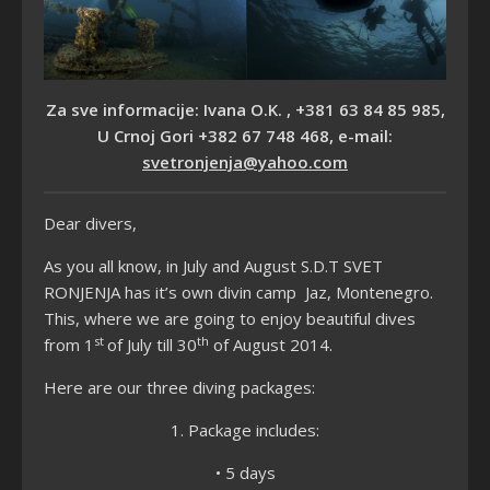
Za sve informacije: Ivana O.K. , +381 63 84 85 985,
U Crnoj Gori +382 67 748 468, e-mail:
svetronjenja@yahoo.com
Dear divers,
As you all know, in July and August S.D.T SVET
RONJENJA has it’s own divin camp Jaz, Montenegro.
This, where we are going to enjoy beautiful dives
st
th
from 1
of July till 30
of August 2014.
Here are our three diving packages:
1. Package includes:
• 5 days