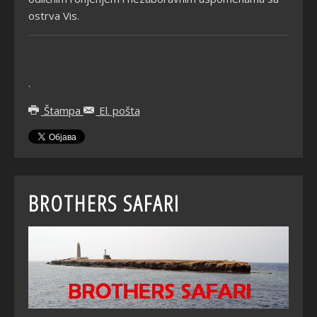
ostrva Vis.
.
Štampa
El. pošta
BROTHERS SAFARI