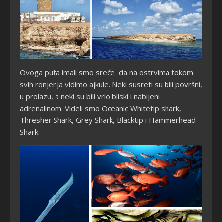
Ovoga puta imali smo sreće da na ostrvima tokom
svih ronjenja vidimo ajkule. Neki susreti su bili površni,
u prolazu, a neki su bili vrlo bliski i nabijeni
adrenalinom. Videli smo Oceanic Whitetip shark,
Thresher Shark, Grey Shark, Blacktip i Hammerhead
Shark.