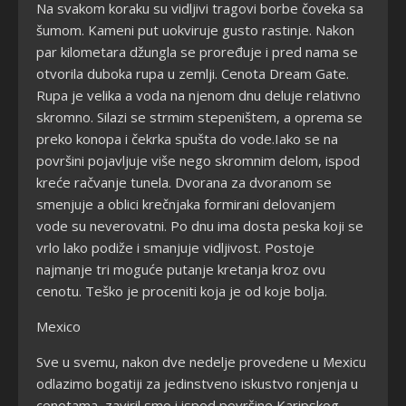
Na svakom koraku su vidljivi tragovi borbe čoveka sa
šumom. Kameni put uokviruje gusto rastinje. Nakon
par kilometara džungla se proređuje i pred nama se
otvorila duboka rupa u zemlji. Cenota Dream Gate.
Rupa je velika a voda na njenom dnu deluje relativno
skromno. Silazi se strmim stepeništem, a oprema se
preko konopa i čekrka spušta do vode.Iako se na
površini pojavljuje više nego skromnim delom, ispod
kreće račvanje tunela. Dvorana za dvoranom se
smenjuje a oblici krečnjaka formirani delovanjem
vode su neverovatni. Po dnu ima dosta peska koji se
vrlo lako podiže i smanjuje vidljivost. Postoje
najmanje tri moguće putanje kretanja kroz ovu
cenotu. Teško je proceniti koja je od koje bolja.
Mexico
Sve u svemu, nakon dve nedelje provedene u Mexicu
odlazimo bogatiji za jedinstveno iskustvo ronjenja u
cenotama, zaviril smo i ispod površine Karipskog