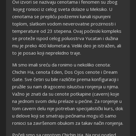
Ovi izvori se nazivaju cenotama i fenomen su zbog
kojeg ronioci iz celog sveta dolaze u Meksiko. U
cenotama se prepliću podzemni kanali ispunjeni
toplom, slatkom vodom neverovatne prozirnosti i
temperature od 23 stepena. Ovaj poćinski kompleks
se proteže ispod celog poluostrva Yucatan i dužina
mu je preko 400 kilometara. Veliki deo je istražen, ali
to je posao koji neprekidno traje.
Mi smo imali sreću da ronimo u nekoliko cenota:
Chichin Ha, cenota Eden, Dos Ojos cenote i Dream
Gate. Sve četiri su bile različite prema konfiguraciji i
pružile su nam dragoceno iskustva ronjenja u njima.
Važno je znati da su cenote potkapine (cavern) koje
na jednom svom delu prelaze u pećine. Za ronjenje u
tom cavern delu nije potreban specijalistički kurs, dok
u delove koji se smatraju pećinama mogu ići samo
ronioci sa završenom obukom za takav način ronjenja.
Počeli smo sa cenotom Chichin Ha. Na prvi pogled