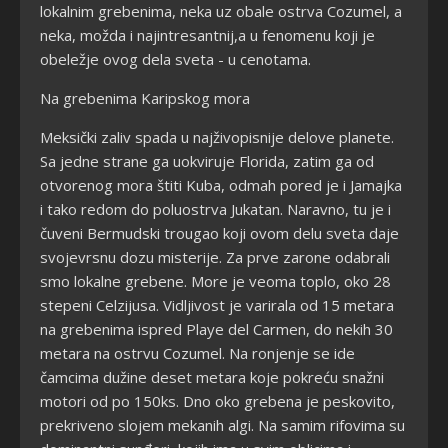
lokalnim grebenima, neka uz obale ostrva Cozumel, a
neka, možda i najintresantnij,a u fenomenu koji je
obeležje ovog dela sveta - u cenotama.
Na grebenima Karipskog mora
Meksički zaliv spada u najživopisnije delove planete.
Sa jedne strane ga uokviruje Florida, zatim ga od
otvorenog mora štiti Kuba, odmah pored je i Jamajka
i tako redom do poluostrva Jukatan. Naravno, tu je i
čuveni Bermudski trougao koji ovom delu sveta daje
svojevrsnu dozu misterije. Za prve zarone odabrali
smo lokalne grebene. More je veoma toplo, oko 28
stepeni Celzijusa. Vidljivost je varirala od 15 metara
na grebenima ispred Playe del Carmen, do nekih 30
metara na ostrvu Cozumel. Na ronjenje se ide
čamcima dužine deset metara koje pokreću snažni
motori od po 150ks. Dno oko grebena je peskovito,
prekriveno slojem mekanih algi. Na samim rifovima su