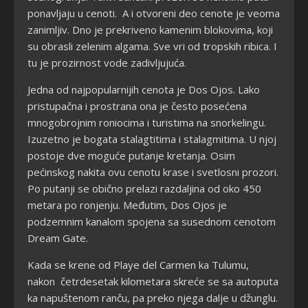
ponavljaju u cenoti. A i otvoreni deo cenote je veoma
zanimljiv. Dno je prekriveno kamenim blokovima, koji
su obrasli zelenim algama. Sve vri od tropskih ribica. I
tu je prozirnost vode zadivljujuća.
Jedna od najpopularnijih cenota je Dos Ojos. Lako
pristupačna i prostrana ona je često posećena
mnogobrojnim roniocima i turistima na snorkelingu.
Izuzetno je bogata stalagtitima i stalagmitima. U njoj
postoje dve moguće putanje kretanja. Osim
pećinskog nakita ovu cenotu krase i svetlosni prozori.
Po putanji se obično prelazi razdaljina od oko 450
metara po ronjenju. Međutim, Dos Ojos je
podzemnim kanalom spojena sa susednom cenotom
Dream Gate.
Kada se krene od Playe del Carmen ka Tulumu,
nakon četrdesetak kilometara skreće se sa autoputa
ka napuštenom ranču, pa preko njega dalje u džunglu.