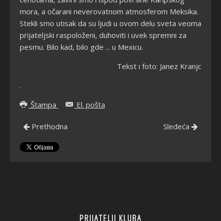
mora, a očarani neverovatnom atmosferom Meksika.
Stekli smo utisak da su ljudi u ovom delu sveta veoma
prijateljski raspoloženi, duhoviti i uvek spremni za
pesmu. Bilo kad, bilo gde ... u Mexicu.
Tekst i foto:
Janez Kranjc
.
Štampa
El. pošta
Prethodna
Sledeća
PRIJATELJI KLUBA