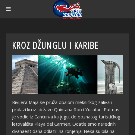
KROZ DŽUNGLU I KARIBE
Rivijera Maja se pruža obalom meksičkog zaliva i
prolazi kroz države Quintana Roo i Yucatan. Put nas
je vodio iz Cancun-a ka jugu, do poznatog turističkog
letovališta Playa del Carmen. Odatle smo narednih
dvanaest dana odlazili na ronjenja. Neka su bila na