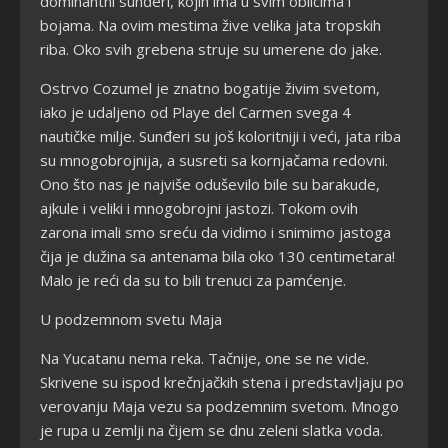
dominantni sunđeri, kojih ima u svim oblicima i
bojama. Na ovim mestima žive velika jata tropskih
riba. Oko svih grebena struje su umerene do jake.
Ostrvo Cozumel je znatno bogatije živim svetom,
iako je udaljeno od Playe del Carmen svega 4
nautičke milje. Sunđeri su još koloritniji i veći, jata riba
su mnogobrojnija, a susreti sa kornjačama redovni.
Ono što nas je najviše oduševilo bile su barakude,
ajkule i veliki i mnogobrojni jastozi. Tokom ovih
zarona imali smo sreću da vidimo i snimimo jastoga
čija je dužina sa antenama bila oko 130 centimetara!
Malo je reći da su to bili trenuci za pamćenje.
U podzemnom svetu Maja
Na Yucatanu nema reka. Tačnije, one se ne vide.
Skrivene su ispod krečnjačkih stena i predstavljaju po
verovanju Maja vezu sa podzemnim svetom. Mnogo
je rupa u zemlji na čijem se dnu zeleni slatka voda.