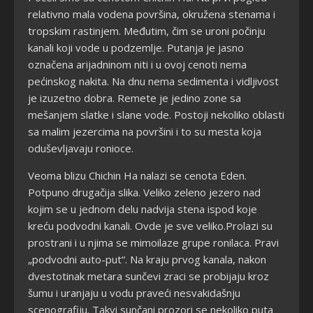
relativno mala vodena površina, okružena stenama i
tropskim rastinjem. Međutim, čim se uroni počinju
kanali koji vode u podzemlje. Putanja je jasno
označena arijadninom niti i u ovoj cenoti nema
pećinskog nakita. Na dnu nema sedimenta i vidljivost
je izuzetno dobra. Remete je jedino zone sa
mešanjem slatke i slane vode. Postoji nekoliko oblasti
sa malim jezercima na površini i to su mesta koja
oduševljavaju ronioce.
Veoma blizu Chichin Ha nalazi se cenota Eden.
Potpuno drugačija slika. Veliko zeleno jezero nad
kojim se u jednom delu nadvija stena ispod koje
kreću podvodni kanali. Ovde je sve veliko.Prolazi su
prostrani i u njima se mimoilaze grupe ronilaca. Pravi
„podvodni auto-put“. Na kraju prvog kanala, nakon
dvestotinak metara sunčevi zraci se probijaju kroz
šumu i uranjaju u vodu praveći nesvakidašnju
scenografiju. Takvi sunčani prozori se nekoliko puta