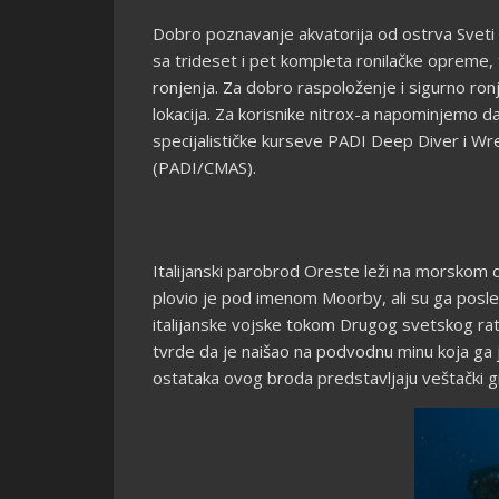
Dobro poznavanje akvatorija od ostrva Sveti 
sa trideset i pet kompleta ronilačke opreme
ronjenja. Za dobro raspoloženje i sigurno ronj
lokacija. Za korisnike nitrox-a napominjemo d
specijalističke kurseve PADI Deep Diver i Wre
(PADI/CMAS).
Italijanski parobrod Oreste leži na morskom d
plovio je pod imenom Moorby, ali su ga posle 
italijanske vojske tokom Drugog svetskog rata
tvrde da je naišao na podvodnu minu koja ga je
ostataka ovog broda predstavljaju veštački g