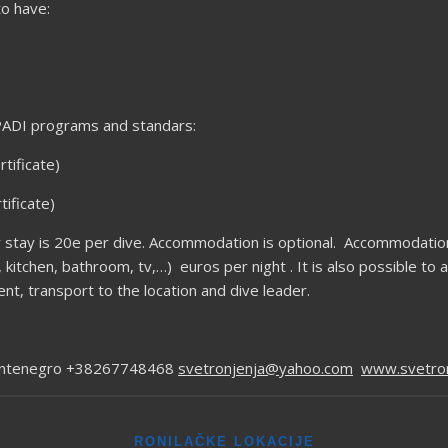
 to have:
y PADI programs and standars:
rtificate)
tificate)
ay stay is 20e per dive. Accommodation is optional. Accommodatio
 kitchen, bathroom, tv,…) euros per night . It is also possible to
nt, transport to the location and dive leader.
 Montenegro +38267748468
svetronjenja@yahoo.com
www.svetron
RONILAČKE LOKACIJE