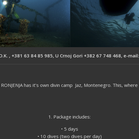
O.K. , +381 63 84 85 985, U Crnoj Gori +382 67 748 468, e-mail
ET RONJENJA has it’s own divin camp Jaz, Montenegro. This, where 
1. Package includes:
• 5 days
• 10 dives (two dives per day)