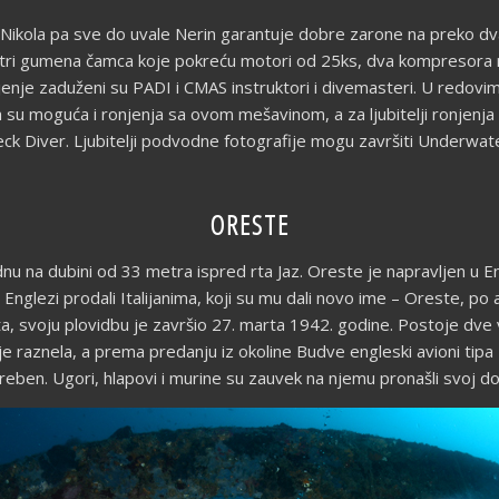
Nikola pa sve do uvale Nerin garantuje dobre zarone na preko dva
, tri gumena čamca koje pokreću motori od 25ks, dva kompresora
enje zaduženi su PADI i CMAS instruktori i divemasteri. U redovima
a su moguća i ronjenja sa ovom mešavinom, a za ljubitelji ronjenja
ck Diver. Ljubitelji podvodne fotografije mogu završiti Underwate
ORESTE
nu na dubini od 33 metra ispred rta Jaz. Oreste je napravljen u E
Englezi prodali Italijanima, koji su mu dali novo ime – Oreste, po
, svoju plovidbu je završio 27. marta 1942. godine. Postoje dve ve
 raznela, a prema predanju iz okoline Budve engleski avioni tipa M
reben. Ugori, hlapovi i murine su zauvek na njemu pronašli svoj d