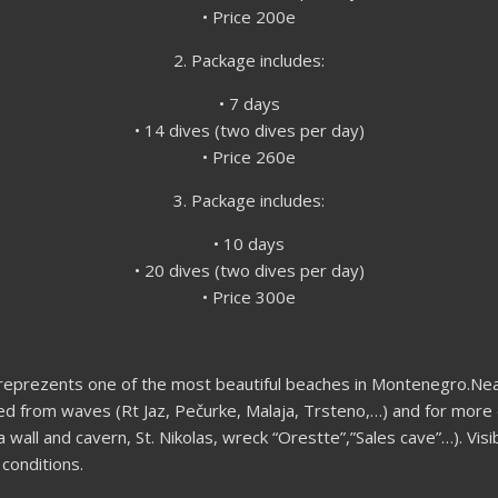
• Price 200e
2. Package includes:
• 7 days
• 14 dives (two dives per day)
• Price 260e
3. Package includes:
• 10 days
• 20 dives (two dives per day)
• Price 300e
reprezents one of the most beautiful beaches in Montenegro.Near 
ed from waves (Rt Jaz, Pečurke, Malaja, Trsteno,…) and for more 
 wall and cavern, St. Nikolas, wreck “Orestte”,”Sales cave”…). Visi
conditions.