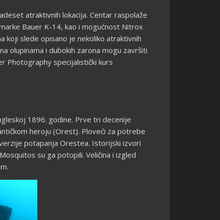
deset atraktivnih lokacija. Centar raspolaže
 marke Bauer K-14, kao i mogućnost Nitrox
 koji slede opisano je nekoliko atraktivnih
 na olupinama i dubokih zarona mogu završiti
r Photography specijalistički kurs
ngleskoj 1896. godine. Prve tri decenije
 antičkom heroju (Orest). Ploveći za potrebe
rzije potapanja Orestea. Istorijski izvori
osquitos su ga potopili. Veličina i izgled
om.