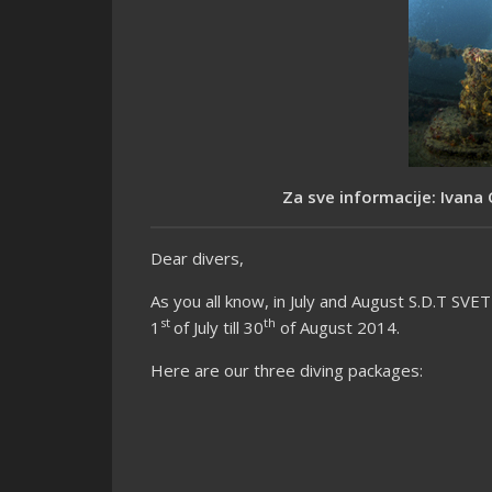
Za sve informacije: Ivana 
Dear divers,
As you all know, in July and August S.D.T SV
st
th
1
of July till 30
of August 2014.
Here are our three diving packages: