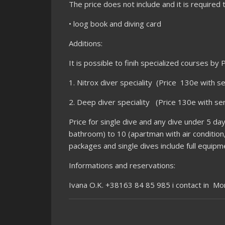
The price does not include and it is required
• loog book and diving card
Additions:
It is possible to finih specialized courses b
1. Nitrox diver speciality (Price 130e with se
2. Deep diver speciality (Price 130e with ser
Price for single dive and any dive under 5 d
bathroom) to 10 (apartman with air condition,
packages and single dives include full equipme
Informations and reservations:
Ivana O.K. +38163 84 85 985 i contact in