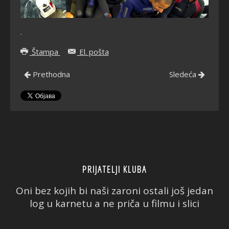
.
Štampa
El. pošta
Prethodna
Sledeća
PRIJATELJI KLUBA
Oni bez kojih bi naši zaroni ostali još jedan
log u karnetu a ne priča u filmu i slici