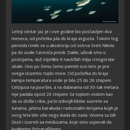
Letnji centar Jaz je i ove godine bio postavljen dva
meseca, od početka jula do kraja avgusta. Tokom tog
perioda ronilo se u akvatoriju od ostrva Sveti Nikola
pa do uvale Carevića potok. Dakle, uživali smo u
pozicijama, duž otprilike 6 nautičkih milja crnogorske
obale. Ono po čemu ćemo pamtiti ovo leto je pre
svega izuzetno toplo more. Od početka do kraja
kampa temperatura vode je bila 25 do 26 stepeni
Celzijusa na površini, a na dubinama od 30-tak metara
nije padala ispod 20 stepeni. Sa toplom vodom kao
da su došle i ribe, pa bi izdvojili bliske susrete sa
tunama, jatima barakuda i radoznalim kirnjama kojih je
ovog leta bilo više nego ikada do sada. Veoma su bili
česti i susreti sa meduzama, koje smo uspevali da
kvalitetno fotografišemo.