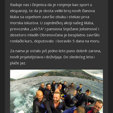
Raduje nas i činjenica da je ronjenje kao sport u
ekspanziji, te da je dosta veliki broj novih članova
kluba sa uspehom završio obuku i stekao prva
morska iskustva. U zajedničkoj akciji našeg kluba,
prevoznika „LASTA“ i pansiona Snježane Joksimović i
desetoro mladih Obrenovčana je besplatno završilo
ronilački kurs, doputovalo i boravilo 5 dana na moru.
Za nama je ostalo još jedno leto puno dobrih zarona,
novih prijateljstava i doživljaja. Do sledećeg leta i
plaže Jaz.