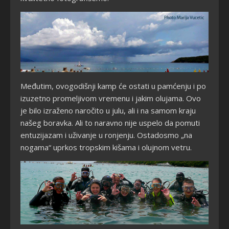
Međutim, ovogodišnji kamp će ostati u pamćenju i po
izuzetno promeljivom vremenu i jakim olujama. Ovo
je bilo izraženo naročito u julu, ali i na samom kraju
našeg boravka. Ali to naravno nije uspelo da pomuti
entuzijazam i uživanje u ronjenju. Ostadosmo „na
nogama“ uprkos tropskim kišama i olujnom vetru.