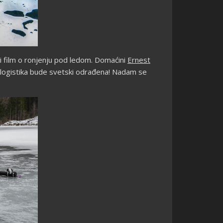
i film o ronjenju pod ledom. Domaćini
Ernest
logistika bude svetski odrađena! Nadam se