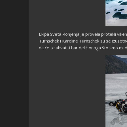
Ekipa Sveta Ronjenja je provela protekli vik
Turnschek
i
Karoline Turnschek
su se izuzetn
da će te uhvatiti bar delić onoga što smo mi d