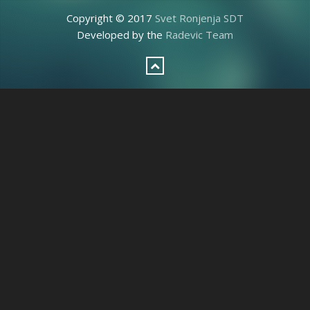
Copyright © 2017
Svet Ronjenja SDT
Developed by the
Radevic Team