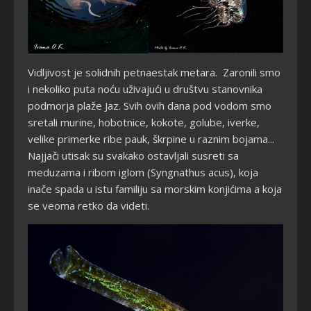
Vidljivost je solidnih petnaestak metara. Zaronili smo
i nekoliko puta noću uživajući u društvu stanovnika
podmorja plaže Jaz. Svih ovih dana pod vodom smo
sretali murine, hobotnice, kokote, golube, iverke,
velike primerke ribe pauk, škrpine u raznim bojama...
Najjači utisak su svakako ostavljali susreti sa
meduzama i ribom iglom (
Syngnathus acus), koja
inače spada u istu familiju sa morskim konjićima a
koja
se veoma retko da videti.