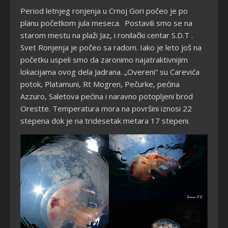
Period letnjeg ronjenja u Crnoj Gori počeo je po
planu početkom jula meseca. Postavili smo se na
starom mestu na plaži Jaz, i ronilački centar S.D.T .
Svet Ronjenja je počeo sa radom. Iako je leto još na
početku uspeli smo da zaronimo najatraktivnijim
lokacijama ovog dela Jadrana. „Overeni“ su Carevića
potok, Platamuni, Rt Mogren, Pečurke, pećina
Azzuro, Saletova pećina i naravno potopljeni brod
Orestte. Temperatura mora na površini iznosi 22
stepena dok je na tridesetak metara 17 stepeni.