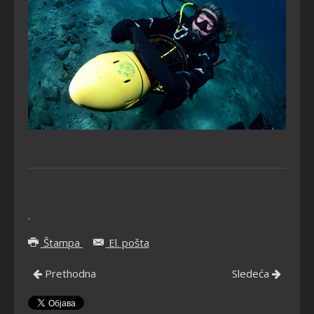
.
Štampa
El. pošta
Prethodna
Sledeća