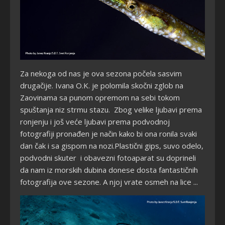
Za nekoga od nas je ova sezona počela sasvim
drugačije. Ivana O.K. je polomila skočni zglob na
Zaovinama sa punom opremom na sebi tokom
spuštanja niz strmu stazu. Zbog velike ljubavi prema
ronjenju i još veće ljubavi prema podvodnoj
fotografiji pronađen je način kako bi ona ronila svaki
dan čak i sa gispom na nozi.Plastični gips, suvo odelo,
podvodni skuter
i obavezni fotoaparat su doprineli
da nam iz morskih dubina donese dosta fantastičnih
fotografija ove sezone. A njoj vrate osmeh na lice ...