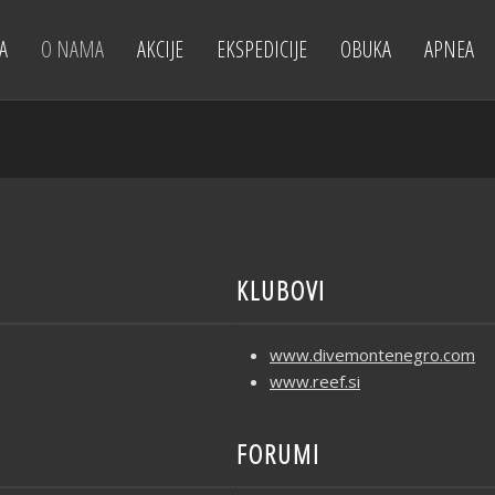
A
O NAMA
AKCIJE
EKSPEDICIJE
OBUKA
APNEA
KLUBOVI
www.divemontenegro.com
www.reef.si
FORUMI