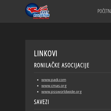
POČETN
LINKOVI
RONILAČKE ASOCIJACIJE
www.padi.com
www.cmas.org
www.pssworldwide.org
SAVEZI