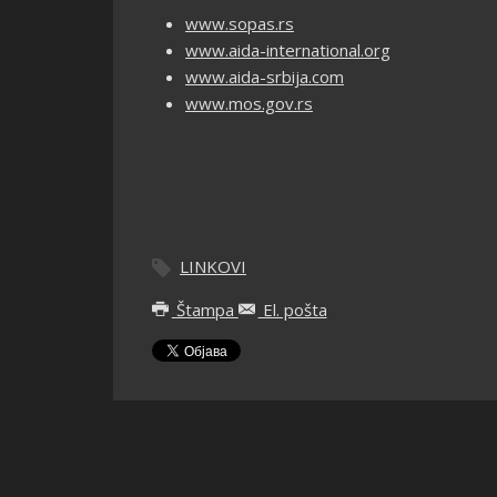
www.sopas.rs
www.aida-international.org
www.aida-srbija.com
www.mos.gov.rs
LINKOVI
Štampa
El. pošta