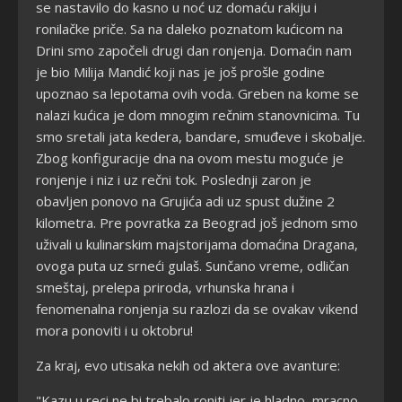
se nastavilo do kasno u noć uz domaću rakiju i
ronilačke priče. Sa na daleko poznatom kućicom na
Drini smo započeli drugi dan ronjenja. Domaćin nam
je bio Milija Mandić koji nas je još prošle godine
upoznao sa lepotama ovih voda. Greben na kome se
nalazi kućica je dom mnogim rečnim stanovnicima. Tu
smo sretali jata kedera, bandare, smuđeve i skobalje.
Zbog konfiguracije dna na ovom mestu moguće je
ronjenje i niz i uz rečni tok. Poslednji zaron je
obavljen ponovo na Grujića adi uz spust dužine 2
kilometra. Pre povratka za Beograd još jednom smo
uživali u kulinarskim majstorijama domaćina Dragana,
ovoga puta uz srneći gulaš. Sunčano vreme, odličan
smeštaj, prelepa priroda, vrhunska hrana i
fenomenalna ronjenja su razlozi da se ovakav vikend
mora ponoviti i u oktobru!
Za kraj, evo utisaka nekih od aktera ove avanture:
"Kazu u reci ne bi trebalo roniti jer je hladno, mracno,