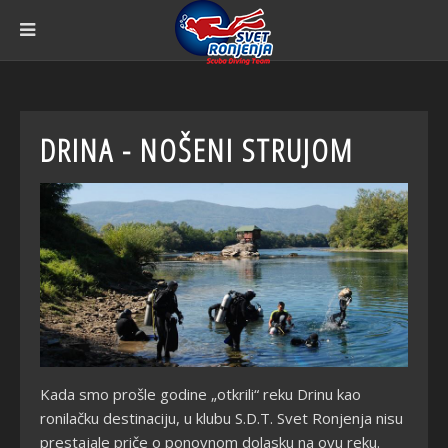
DRINA - NOŠENI STRUJOM
Kada smo prošle godine „otkrili“ reku Drinu kao
ronilačku destinaciju, u klubu S.D.T. Svet Ronjenja nisu
prestajale priče o ponovnom dolasku na ovu reku.