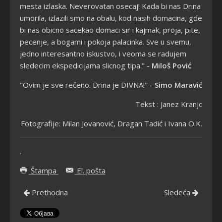
mesta izlaska. Neverovatan osecaj! Kada bi nas Drina
umorila, izlazili smo na obalu, kod nasih domacina, gde
bi nas obicno sacekao domaci sir i kajmak, proja, pite,
pecenje, a bogami i pokoja palacinka. Sve u svemu,
jedno interesantno iskustvo, i veoma se radujem
sledecim ekspedicijama slicnog tipa." -
Miloš Pović
"Ovim je sve rečeno. Drina je DIVNA!" -
Simo Maravić
Tekst : Janez Kranjc
Fotografije: Milan Jovanović, Dragan Tadić i Ivana O.K.
.
Štampa
El. pošta
Prethodna
Sledeća