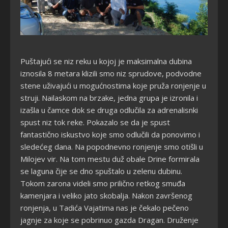
Puštajući se niz reku u kojoj je maksimalna dubina
iznosila 8 metara klizili smo niz sprudove, podvodne
stene uživajući u mogućnostima koje pruža ronjenje u
struji. Nailaskom na brzake, jedna grupa je izronila i
izašla u čamce dok se druga odlučila za adrenalisnki
spust niz tok reke. Pokazalo se da je spust
fantastično iskustvo koje smo odlučili da ponovimo i
sledećeg dana. Na popodnevno ronjenje smo otišli u
Milojev vir. Na tom mestu duž obale Drine formirala
se laguna čije se dno spuštalo u zelenu dubinu.
Tokom zarona videli smo prilično retkog smuđa
kamenjara i veliko jato skobalja. Nakon završenog
ronjenja, u Tadića Vajatima nas je čekalo pečeno
jagnje za koje se pobrinuo gazda Dragan. Druženje