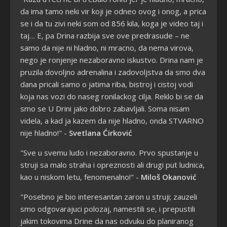
da ima tamo neki vir koji je odneo ovog i onog, a prica
se i da tu zivi neki som od 856 kila, koga je video taj i
taj… E, pa Drina razbija sve ove predrasude – ne
samo da nije ni hladno, ni mracno, da nema virova,
nego je ronjenje nezaboravno iskustvo. Drina nam je
pruzila dovoljno adrenalina i zadovoljstva da smo dva
dana pricali samo o jatima riba, bistroj i cistoj vodi
koja nas vozi do naseg ronilackog cilja. Reklo bi se da
smo se U Drini jako dobro zabavljali. Soma nisam
videla, a kad ja kazem da nije hladno, onda STVARNO
nije hladno!" -
Svetlana Ćirković
"Sve u svemu ludo i nezaboravno. Prvo spustanje u
struji sa malo straha i opreznosti ali drugi put ludnica,
kao u niskom letu, fenomenalno!" -
Miloš Okanović
"Posebno je bio interesantan zaron u struji; zauzeli
smo odgovarajuci polozaj, namestili se, i prepustili
jakim tokovima Drine da nas odvuku do planiranog