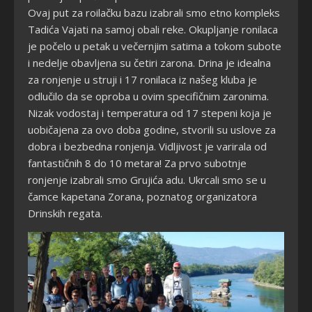
Ovaj put za roilačku bazu izabrali smo etno kompleks
Tadića Vajati na samoj obali reke. Okupljanje ronilaca
je počelo u petak u večernjim satima a tokom subote
i nedelje obavljena su četiri zarona. Drina je idealna
za ronjenje u struji i 17 ronilaca iz našeg kluba je
odlučilo da se oproba u ovim specifičnim zaronima.
Nizak vodostaj i temperatura od 17 stepeni koja je
uobičajena za ovo doba godine, stvorili su uslove za
dobra i bezbedna ronjenja. Vidljivost je varirala od
fantastičnih 8 do 10 metara! Za prvo subotnje
ronjenje izabrali smo Grujića adu. Ukrcali smo se u
čamce kapetana Zorana, poznatog organizatora
Drinskih regata.