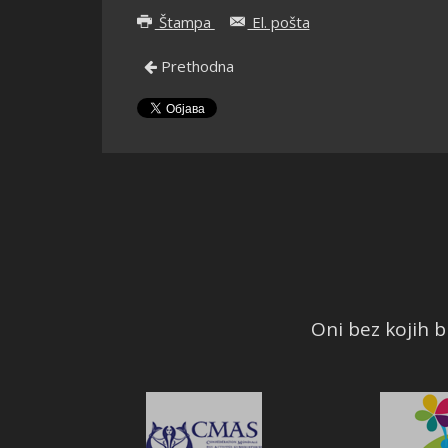
Štampa
El. pošta
Prethodna
Oni bez kojih bi