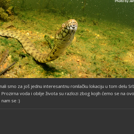
znali smo za još jednu interesantnu ronilačku lokaciju u tom delu Sr
Prozirna voda i obilje života su razlozi zbog kojih ćemo se na ov
e nam se :)