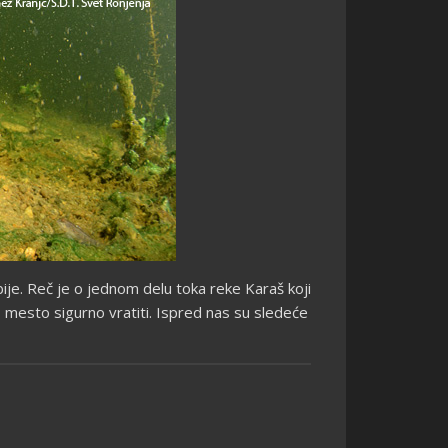
bije. Reč je o jednom delu toka reke Karaš koji
o mesto sigurno vratiti. Ispred nas su sledeće