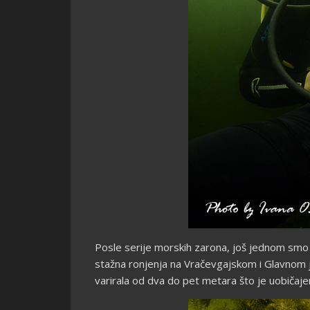
Posle serije morskih zarona, još jednom smo s
stažna ronjenja na Vračevgajskom i Glavnom je
varirala od dva do pet metara što je uobičaj