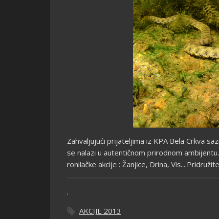
Zahvaljujući prijateljima iz KPA Bela Crkva sa
se nalazi u autentičnom prirodnom ambijentu. 
ronilačke akcije : Žanjice, Drina, Vis....Pridružit
.
AKCIJE 2013