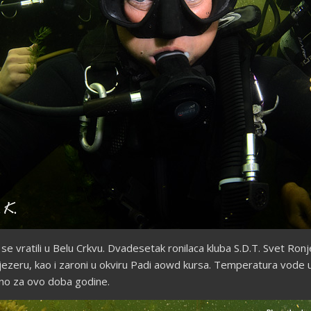
e vratili u Belu Crkvu. Dvadesetak ronilaca kluba S.D.T. Svet Ron
zeru, kao i zaroni u okviru Padi aowd kursa. Temperatura vode u j
eno za ovo doba godine.