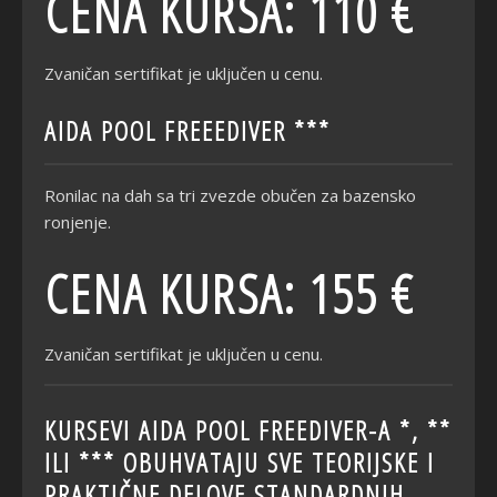
CENA KURSA: 110 €
Zvaničan sertifikat je uključen u cenu.
AIDA POOL FREEEDIVER ***
Ronilac na dah sa tri zvezde obučen za bazensko
ronjenje.
CENA KURSA: 155 €
Zvaničan sertifikat je uključen u cenu.
KURSEVI AIDA POOL FREEDIVER-A *, **
ILI *** OBUHVATAJU SVE TEORIJSKЕ I
PRAKTIČNЕ DELOVE STANDARDNIH