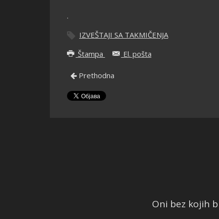
.
IZVEŠTAJI SA TAKMIČENJA
Štampa
El. pošta
Prethodna
Oni bez kojih bi