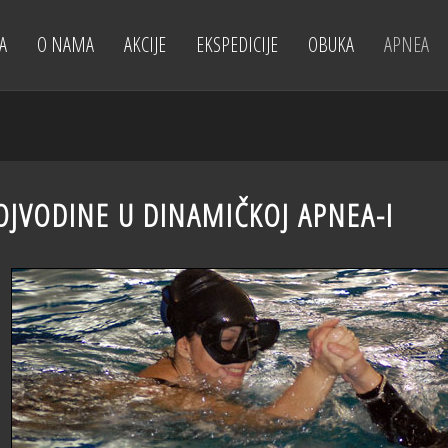
A
O NAMA
AKCIJE
EKSPEDICIJE
OBUKA
APNEA
JVODINE U DINAMIČKOJ APNEA-I