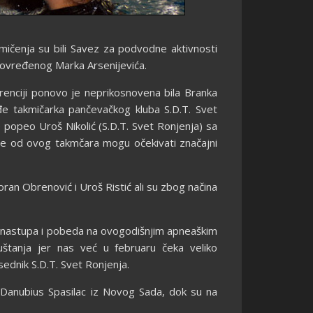
mičenja su bili Savez za podvodne aktivnosti
povređenog Marka Arsenijevića.
urenciji ponovo je neprikosnovena bila Branka
đe takmičarka pančevačkog kluba S.D.T. Svet
 popeo Uroš Nikolić (S.D.T. Svet Ronjenja) sa
ine od ovog takmčara mogu očekivati značajni
Zoran Obrenović i Uroš Ristić ali su zbog načina
h nastupa i pobeda na ovogodišnjim apneaškim
tanja jer nas već u februaru čeka veliko
dnik S.D.T. Svet Ronjenja.
 Danubius Spasilac iz Novog Sada, dok su na