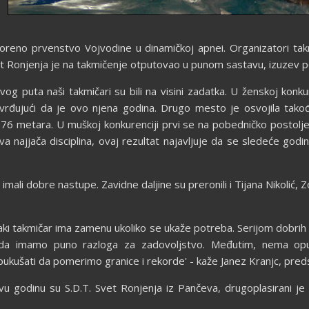
oreno prvenstvo Vojvodine u dinamičkoj apnei. Organizatori tak
vet Ronjenja je na takmičenje otputovao u punom sastavu, izuzev 
vog puta naši takmičari su bili na visini zadatka. U ženskoj konk
vrđujući da je ovo njena godina. Drugo mesto je osvojila tako
 76 metara. U muškoj konkurenciji prvi se na pobedničko postolje
a najjača disciplina, ovaj rezultat najavljuje da se sledeće god
u imali dobre nastupe. Zavidne daljine su preronili i Tijana Nikolić, 
i takmičar ima zamenu ukoliko se ukaže potreba. Serijom dobri
 da imamo puno razloga za zadovoljstvo. Međutim, nema opuš
šati da pomerimo granice i rekorde' - kaže Janez Kranjc, predse
u godinu su S.D.T. Svet Ronjenja iz Pančeva, drugoplasirani je