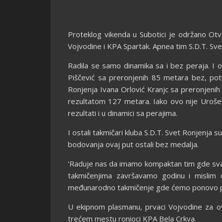
Proteklog vikenda u Subotici je održano Otv
Vojvodine i KPA Spartak. Apnea tim S.D.T. S
Radila se samo dinamika sa i bez peraja. I o
Piščević sa preronjenih 85 metara bez, pot
Ronjenja Ivana Orlović Kranjc sa preronjenih
rezultatom 127 metara. Iako ovo nije Urošev
rezultati i u dinamici sa perajima.
I ostali takmičari kluba S.D.T. Svet Ronjenja s
bodovanja ovaj put ostali bez medalja.
'Raduje nas da imamo kompaktan tim gde svak
takmičenjima završavamo godinu i mislim
međunarodno takmičenje gde ćemo ponovo puku
U ekipnom plasmanu, prvaci Vojvodine za ov
trećem mestu ronioci KPA Bela Crkva.