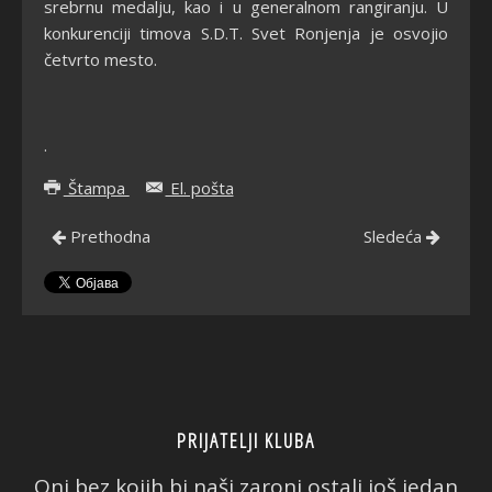
srebrnu medalju, kao i u generalnom rangiranju. U
konkurenciji timova S.D.T. Svet Ronjenja je osvojio
četvrto mesto.
.
Štampa
El. pošta
Prethodna
Sledeća
PRIJATELJI KLUBA
Oni bez kojih bi naši zaroni ostali još jedan