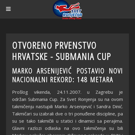
OTVORENO PRVENSTVO
HRVATSKE - SUBMANIA CUP
MARKO ARSENIJEVIĆ POSTAVIO NOVI
NACIONALNI REKORD: 148 METARA
Prošlog vikenda, 24.11.2007. u Zagrebu je
održan Submania Cup. Za Svet Ronjenja su na ovom
takmičenju nastupili Marko Arsenijević i Sandra Dinić.
Takmičari su izabrali dve o tri ponuđene discipline, pa
su se tako takmičili u statici i dinamici sa perajima.
Glavni razlozi odlaska na ovo takmičenja su bili