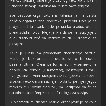
Markov pokušaj obaranja državnog rekorda u DYN i
Sandrino sticanje iskustva na velikim takmičenjima.
Sve čestitke organizatorima takmičenja, na zaista
odlično organizovanoj sportskoj priredbi. Prva je na
programu bila statika gde je Marko uradio, prema
planu solidnih 5.03. Ideja je bila da se ne iscrpljuje u
ovoj disciplini već da maksimum da u dinamici sa
perajima.
Tako je i bilo. Sa promenom dosadašnje taktike,
Marko je bez problema uradio skoro tri dužine
bazena Utrine. Ovim performansom Arsenijević je
oborio lični rekord (136metara), postavljen u maju
ove godine u Atini. Medjutim, iz razgovora sa novim
srpskim rekorderom saznajemo da to još nije njegov
maksimum u ovom trenutku, pa verujemo da će na
narednim takmičenjima biti još razloga za slavlje.
U plasmanu muškaraca Marko Arsenijević je osvojio