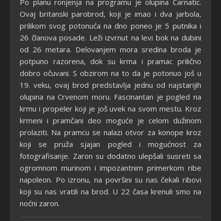
Po planu ronjenja na programu je olupina Carnatic.
Ovaj britanski parobrod, koji je imao i dva jarbola,
prilikom svog potonuća na dno poneo je 5 putnika i
26 članova posade. Leži izvrnut na levi bok na dubini
od 26 metara. Delovanjem mora sredina broda je
potpuno razorena, dok su krma i pramac prilično
dobro očuvani. S obzirom na to da je potonuo još u
19. veku, ovaj brod predstavlja jednu od najstarijih
olupina na Crvenom moru. Fascinantan je pogled na
krmu i propeler koji je još uvek na svom mestu. Kroz
krmeni i pramčani deo moguće je celom dužinom
prolaziti. Na pramcu se nalazi otvor za konope kroz
koji se pruža sjajan pogled i mogućnost za
fotografisanje. Zaron su dodatno ulepšali susreti sa
ogromnom murinom i impozantnim primerkom ribe
napoleon. Po izronu, na površini su nas čekali ribovi
koji su nas vratili na brod. U 22 časa krenuli smo na
noćni zaron.