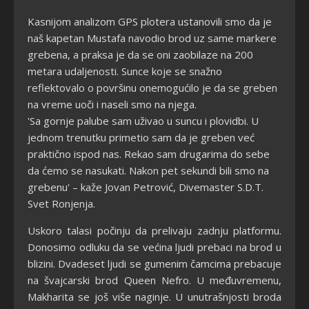
Kasnijom analizom GPS plotera ustanovili smo da je
naš kapetan Mustafa navodio brod uz same markere
grebena, a praksa je da se oni zaobilaze na 200
metara udaljenosti. Sunce koje se snažno
reflektovalo o površinu onemogućilo je da se greben
na vreme uoči i naseli smo na njega.
'Sa gornje palube sam uživao u suncu i plovidbi. U
jednom trenutku primetio sam da je greben već
praktično ispod nas. Rekao sam drugarima do sebe
da ćemo se nasukati. Nakon pet sekundi bili smo na
grebenu' – kaže Jovan Petrović, Divemaster S.D.T.
Svet Ronjenja.
Uskoro talasi počinju da prelivaju zadnju platformu.
Donosimo odluku da se većina ljudi prebaci na brod u
blizini. Dvadeset ljudi se gumenim čamcima prebacuje
na švajcarski brod Queen Nefro. U međuvremenu,
Makharita se još više naginje. U unutrašnjosti broda