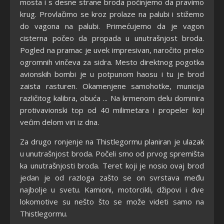
mosta i s desne strane broda počinjemo da pravimo
krug. Provlačimo se kroz prolaze na palubi i stižemo
do vagona na palubi. Primećujemo da je vagon
cisterna počeo da propada u unutrašnjost broda.
Pogled na pramac je uvek impresivan, naročito preko
ogromnih vinčeva za sidra. Mesto direktnog pogotka
avionskih bombi je u potpunom haosu i tu je brod
zaista rasturen. Okamenjene samohotke, municija
različitog kalibra, obuća ... Na krmenom delu dominira
protivavionski top od 40 milimetara i propeler koji
većim delom viri iz dna.
Za drugo ronjenje na Thistlegormu planiran je ulazak
u unutrašnjost broda. Počeli smo od prvog spremišta
ka unutrašnjosti broda. Teret koji je nosio ovaj brod
jedan je od razloga zašto se on svrstava među
najbolje u svetu. Kamioni, motorcikli, džipovi i dve
lokomotive su nešto što se može videti samo na
Thistlegormu.