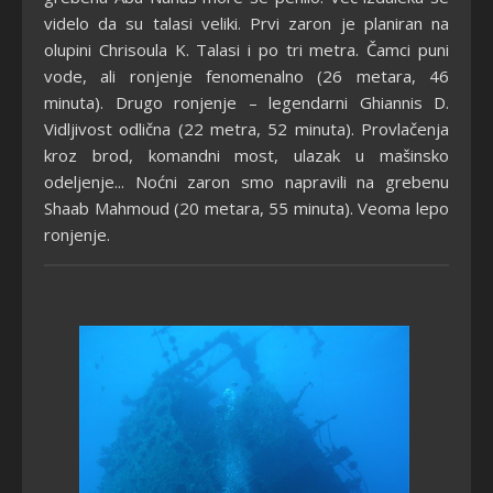
videlo da su talasi veliki. Prvi zaron je planiran na
olupini Chrisoula K. Talasi i po tri metra. Čamci puni
vode, ali ronjenje fenomenalno (26 metara, 46
minuta). Drugo ronjenje – legendarni Ghiannis D.
Vidljivost odlična (22 metra, 52 minuta). Provlačenja
kroz brod, komandni most, ulazak u mašinsko
odeljenje... Noćni zaron smo napravili na grebenu
Shaab Mahmoud (20 metara, 55 minuta). Veoma lepo
ronjenje.