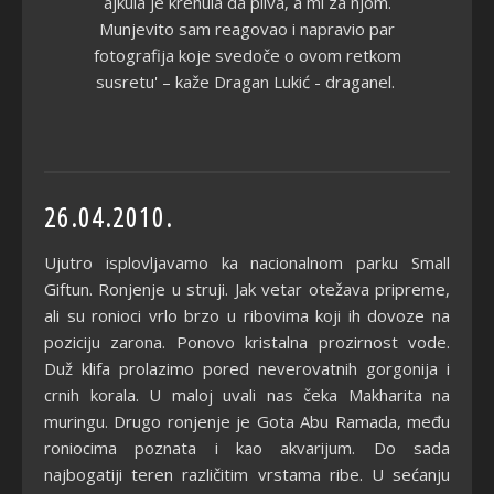
ajkula je krenula da pliva, a mi za njom.
Munjevito sam reagovao i napravio par
fotografija koje svedoče o ovom retkom
susretu' – kaže Dragan Lukić - draganel.
26.04.2010.
Ujutro isplovljavamo ka nacionalnom parku Small
Giftun. Ronjenje u struji. Jak vetar otežava pripreme,
ali su ronioci vrlo brzo u ribovima koji ih dovoze na
poziciju zarona. Ponovo kristalna prozirnost vode.
Duž klifa prolazimo pored neverovatnih gorgonija i
crnih korala. U maloj uvali nas čeka Makharita na
muringu. Drugo ronjenje je Gota Abu Ramada, među
roniocima poznata i kao akvarijum. Do sada
najbogatiji teren različitim vrstama ribe. U sećanju