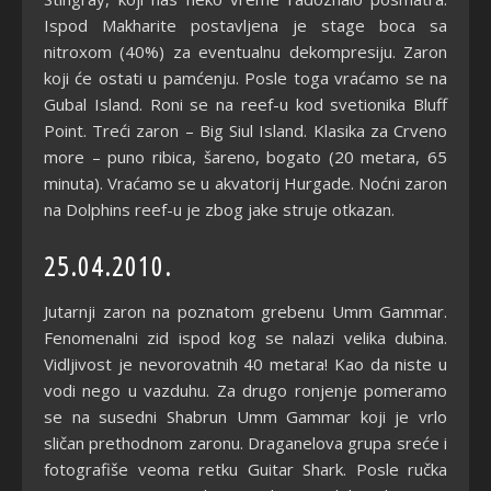
Ispod Makharite postavljena je stage boca sa
nitroxom (40%) za eventualnu dekompresiju. Zaron
koji će ostati u pamćenju. Posle toga vraćamo se na
Gubal Island. Roni se na reef-u kod svetionika Bluff
Point. Treći zaron – Big Siul Island. Klasika za Crveno
more – puno ribica, šareno, bogato (20 metara, 65
minuta). Vraćamo se u akvatorij Hurgade. Noćni zaron
na Dolphins reef-u je zbog jake struje otkazan.
25.04.2010.
Jutarnji zaron na poznatom grebenu Umm Gammar.
Fenomenalni zid ispod kog se nalazi velika dubina.
Vidljivost je nevorovatnih 40 metara! Kao da niste u
vodi nego u vazduhu. Za drugo ronjenje pomeramo
se na susedni Shabrun Umm Gammar koji je vrlo
sličan prethodnom zaronu. Draganelova grupa sreće i
fotografiše veoma retku Guitar Shark. Posle ručka