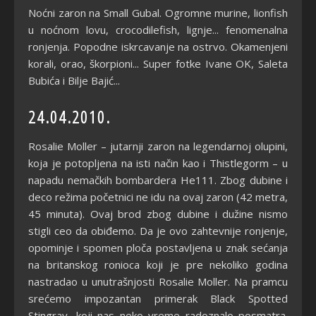
Noćni zaron na Small Gubal. Ogromne murine, lionfish
u noćnom lovu, crocodilefish, lignje... fenomenalna
ronjenja. Popodne iskrcavanje na ostrvo. Okamenjeni
korali, orao, škorpioni... Super fotke Ivane OK, Saleta
Bubića i Bilje Bajić...
24.04.2010.
Rosalie Moller – jutarnji zaron na legendarnoj olupini,
koja je potopljena na isti način kao i Thistlegorm – u
napadu nemačkih bombardera He111. Zbog dubine i
deco režima početnici ne idu na ovaj zaron (42 metra,
45 minuta). Ovaj brod zbog dubine i dužine nismo
stigli ceo da obiđemo. Da je ovo zahtevnije ronjenje,
opominje i spomen ploča postavljena u znak sećanja
na britanskog ronioca koji je pre nekoliko godina
nastradao u unutrašnjosti Rosalie Moller. Na pramcu
srećemo impozantan primerak Black Spotted
Stingray, koji nas neko vreme radoznalo posmatra.