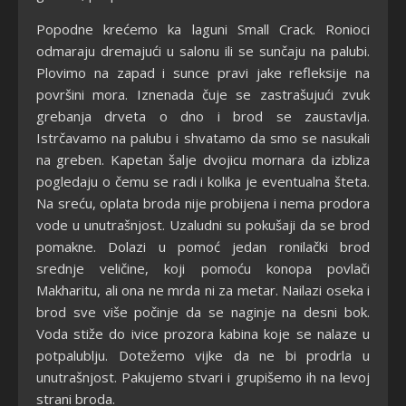
Popodne krećemo ka laguni Small Crack. Ronioci
odmaraju dremajući u salonu ili se sunčaju na palubi.
Plovimo na zapad i sunce pravi jake refleksije na
površini mora. Iznenada čuje se zastrašujući zvuk
grebanja drveta o dno i brod se zaustavlja.
Istrčavamo na palubu i shvatamo da smo se nasukali
na greben. Kapetan šalje dvojicu mornara da izbliza
pogledaju o čemu se radi i kolika je eventualna šteta.
Na sreću, oplata broda nije probijena i nema prodora
vode u unutrašnjost. Uzaludni su pokušaji da se brod
pomakne. Dolazi u pomoć jedan ronilački brod
srednje veličine, koji pomoću konopa povlači
Makharitu, ali ona ne mrda ni za metar. Nailazi oseka i
brod sve više počinje da se naginje na desni bok.
Voda stiže do ivice prozora kabina koje se nalaze u
potpalublju. Dotežemo vijke da ne bi prodrla u
unutrašnjost. Pakujemo stvari i grupišemo ih na levoj
strani broda.