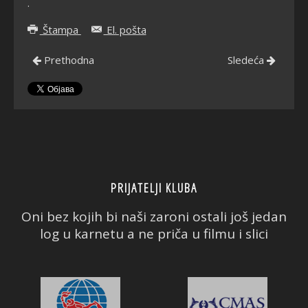
.
Štampa
El. pošta
Prethodna
Sledeća
PRIJATELJI KLUBA
Oni bez kojih bi naši zaroni ostali još jedan
log u karnetu a ne priča u filmu i slici