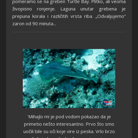
pomeramo se na greben Turtle Bay. Plitko, ali veoma
živopisno ronjenje. Laguna unutar grebena je
prepuna korala i različitih vrsta riba. „Odvaljujemo“
zaron od 90 minuta...
'Mihajlo mi je pod vodom pokazao da je
primetio nešto interesantno. Prvo što smo
uočili bile su oči koje vire iz peska. Vrlo brzo