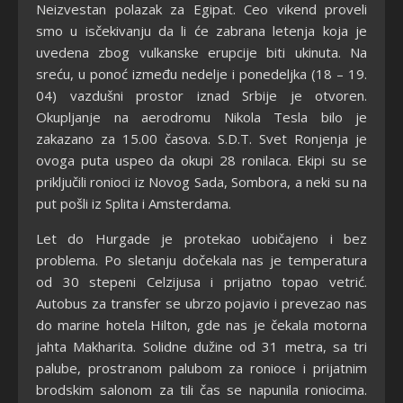
Neizvestan polazak za Egipat. Ceo vikend proveli
smo u isčekivanju da li će zabrana letenja koja je
uvedena zbog vulkanske erupcije biti ukinuta. Na
sreću, u ponoć između nedelje i ponedeljka (18 – 19.
04) vazdušni prostor iznad Srbije je otvoren.
Okupljanje na aerodromu Nikola Tesla bilo je
zakazano za 15.00 časova. S.D.T. Svet Ronjenja je
ovoga puta uspeo da okupi 28 ronilaca. Ekipi su se
priključili ronioci iz Novog Sada, Sombora, a neki su na
put pošli iz Splita i Amsterdama.
Let do Hurgade je protekao uobičajeno i bez
problema. Po sletanju dočekala nas je temperatura
od 30 stepeni Celzijusa i prijatno topao vetrić.
Autobus za transfer se ubrzo pojavio i prevezao nas
do marine hotela Hilton, gde nas je čekala motorna
jahta Makharita. Solidne dužine od 31 metra, sa tri
palube, prostranom palubom za ronioce i prijatnim
brodskim salonom za tili čas se napunila roniocima.