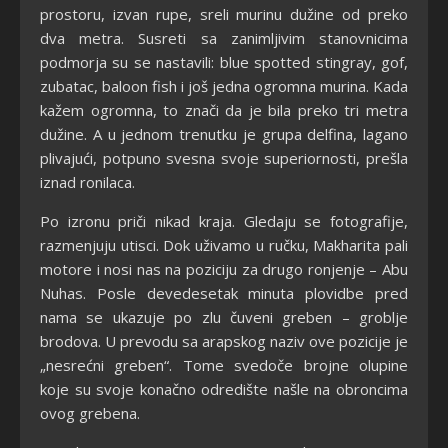
prostoru, izvan rupe, sreli murinu dužine od preko
dva metra. Susreti sa zanimljivim stanovnicima
podmorja su se nastavili: blue spotted stingray, gof,
zubatac, baloon fish i još jedna ogromna murina. Kada
kažem ogromna, to znači da je bila preko tri metra
dužine. A u jednom trenutku je grupa delfina, lagano
plivajući, potpuno svesna svoje superiornosti, prešla
iznad ronilaca.
Po izronu priči nikad kraja. Gledaju se fotografije,
razmenjuju utisci. Dok uživamo u ručku, Makharita pali
motore i nosi nas na poziciju za drugo ronjenje – Abu
Nuhas. Posle devedesetak minuta plovidbe pred
nama se ukazuje po zlu čuveni greben – groblje
brodova. U prevodu sa arapskog naziv ove pozicije je
„nesrećni greben“. Tome svedoče brojne olupine
koje su svoje konačno odredište našle na obroncima
ovog grebena.