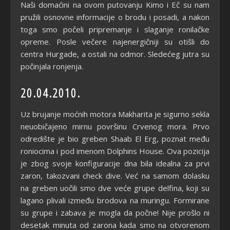
Naši domaćini na ovom putovanju Kimo i Eč su nam
pružili osnovne informacije o brodu i posadi, a nakon
toga smo počeli pripremanje i slaganje ronilačke
opreme. Posle večere najenergičniji su otišli do
centra Hurgade, a ostali na odmor. Sledećeg jutra su
počinjala ronjenja.
20.04.2010.
Uz brujanje moćnih motora Makharita je sigurno sekla
neuobičajeno mirnu površinu Crvenog mora. Prvo
odredište je bio greben Shaab El Erg, poznat među
roniocima i pod imenom Dolphins House. Ova pozicija
je zbog svoje konfiguracije dna bila idealna za prvi
zaron, takozvani check dive. Već na samom dolasku
na greben uočili smo dve veće grupe delfina, koji su
lagano plivali između brodova na muringu. Formirane
su grupe i zabava je mogla da počne! Nije prošlo ni
desetak minuta od zarona kada smo na otvorenom