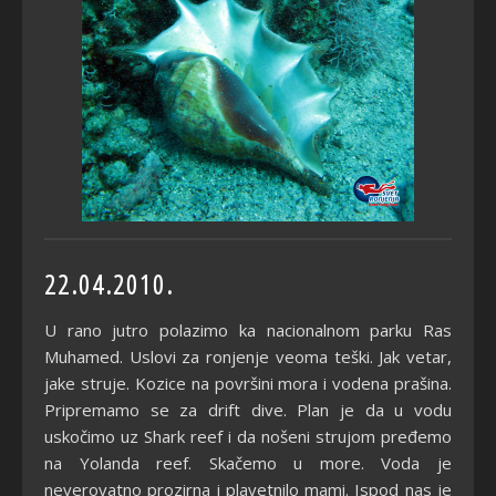
22.04.2010.
U rano jutro polazimo ka nacionalnom parku Ras
Muhamed. Uslovi za ronjenje veoma teški. Jak vetar,
jake struje. Kozice na površini mora i vodena prašina.
Pripremamo se za drift dive. Plan je da u vodu
uskočimo uz Shark reef i da nošeni strujom pređemo
na Yolanda reef. Skačemo u more. Voda je
neverovatno prozirna i plavetnilo mami. Ispod nas je