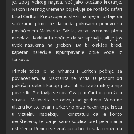
je, zbog velikog nagiba, već jako otežano kretanje.
Nakon izvesnog vremena pojavljuje se ronilački safari
brod Carlton. Prebacujemo stvari na njega i ostaje da
sačekamo plimu, te da onda pokušamo ponovo sa
povlačenjem Makharite. Zaista, za sat vremena plima
nadolazi i Makharita počinje da se ispravlja, ali je još
uvek nasukana na greben. Da bi olakšao brod,
kapetan naređuje ispumpavanje pitke vode iz
tankova.
Plimski talas je na vrhuncu i Carlton počinje sa
povlačenjem, ali Makharita ne mrda. U jednom od
pokušaja debeli konop puca, ali na sreću nikoga nije
povredio. Postavlja se nov. Ovaj put Carlton poteže u
stranu i Makharita se odvaja od grebena. Voda ne
ulazi u korito. Jovan i Urke vrlo brzo nakon toga kreću
u vizuelnu inspekciju i konstatuju da je korito
neoštećeno, te da je samo kobilica pretrpela manja
oštećenja. Ronioci se vraćaju na brod i safari može da