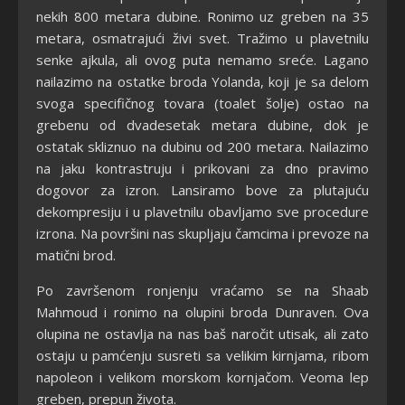
nekih 800 metara dubine. Ronimo uz greben na 35
metara, osmatrajući živi svet. Tražimo u plavetnilu
senke ajkula, ali ovog puta nemamo sreće. Lagano
nailazimo na ostatke broda Yolanda, koji je sa delom
svoga specifičnog tovara (toalet šolje) ostao na
grebenu od dvadesetak metara dubine, dok je
ostatak skliznuo na dubinu od 200 metara. Nailazimo
na jaku kontrastruju i prikovani za dno pravimo
dogovor za izron. Lansiramo bove za plutajuću
dekompresiju i u plavetnilu obavljamo sve procedure
izrona. Na površini nas skupljaju čamcima i prevoze na
matični brod.
Po završenom ronjenju vraćamo se na Shaab
Mahmoud i ronimo na olupini broda Dunraven. Ova
olupina ne ostavlja na nas baš naročit utisak, ali zato
ostaju u pamćenju susreti sa velikim kirnjama, ribom
napoleon i velikom morskom kornjačom. Veoma lep
greben, prepun života.