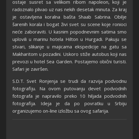
ostaje susret sa velikom ribom napoleon, koji je
radoznalo plivao uz nas nekih desetak minuta. Za kraj
je ostavljena koralna bašta Shaab Sabrina. Obilje
šarenih korala i bogat živi svet su scene koje ronioci
neće zaboraviti. U kasnim popodnevnim satima smo
uplovili u marinu hotela Hilton u Hurgadi. Pakuju se
stvari, slikanje u majicama ekspedicije na gatu sa
Makharitom u pozadini. Uskoro stiže autobus koji nas
prevozi u hotel Sea Garden. Postajemo obični turisti.
Safari je završen.
S.D.T. Svet Ronjenja se trudi da razvija podvodnu
fotografiju. Na ovom putovanju devet podvodnih
fotografa je napravilo preko 10 hiljada podvodnih
fotografija. Ideja je da po povratku u Srbiju
organizujemo on-line izložbu sa ovog safarija.