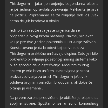
Thistlegorm – jutarnje ronjenje. Legendarna olupina
je još jednom opravdala očekivanja. Makharita je prva
na poziciji. Pripremamo se za ronjenje dok još uvek
nema drugih brodova u okolini.
Jedino što razočarava jeste činjenica da se
propadanje ovog broda nastavlja. Naime, projekat
koji je pre dve godine pokrenula HEPCA nije zaživeo.
Konstatovano je da brodovi koji se vezuju za
Thistlegorm praktično uništavaju olupinu. Zato je i bilo
pokrenuto pravljenje posebnog muring sistema kako
bi se sprečilo dalje oštećivanje. Međutim muring
sistem je vrlo brzo uništen i nastavljena je stara
praksa vezivanja za brod. Thistlegorm još uvek
odoleva brojnim ronilačkim brodovima, ali dokle će
pitanje je vremena...
Na prvom zaronu predviđeno je obilaženje olupine sa
spoljne strane. Spuštamo se u zonu komandnog