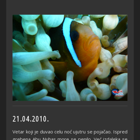
21.04.2010.
Vetar koji je duvao celu noć ujutru se pojačao. Ispred
grebena Abu Nuhas more se penilo. Već izdaleka se