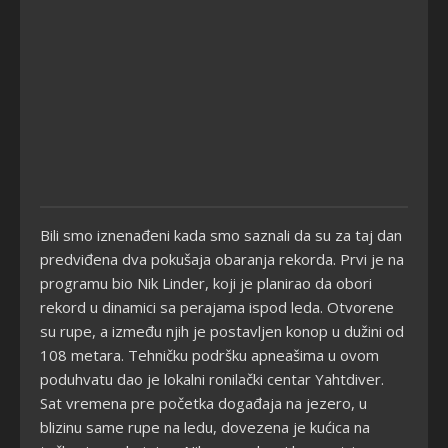
Bili smo iznenađeni kada smo saznali da su za taj dan
predviđena dva pokušaja obaranja rekorda. Prvi je na
programu bio Nik Linder, koji je planirao da obori
rekord u dinamici sa perajama ispod leda. Otvorene
su rupe, a između njih je postavljen konop u dužini od
108 metara. Tehničku podršku apneašima u ovom
poduhvatu dao je lokalni ronilački centar Yahtdiver.
Sat vremena pre početka događaja na jezero, u
blizinu same rupe na ledu, dovezena je kućica na