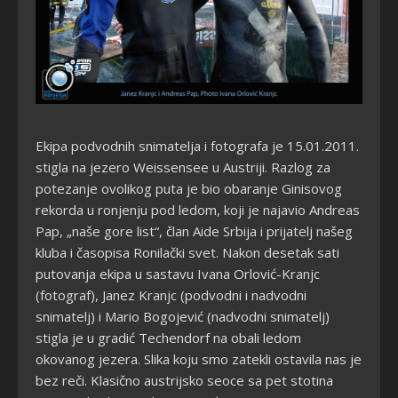
Ekipa podvodnih snimatelja i fotografa je 15.01.2011.
stigla na jezero Weissensee u Austriji. Razlog za
potezanje ovolikog puta je bio obaranje Ginisovog
rekorda u ronjenju pod ledom, koji je najavio Andreas
Pap, „naše gore list“, član Aide Srbija i prijatelj našeg
kluba i časopisa Ronilački svet. Nakon desetak sati
putovanja ekipa u sastavu Ivana Orlović-Kranjc
(fotograf), Janez Kranjc (podvodni i nadvodni
snimatelj) i Mario Bogojević (nadvodni snimatelj)
stigla je u gradić Techendorf na obali ledom
okovanog jezera. Slika koju smo zatekli ostavila nas je
bez reči. Klasično austrijsko seoce sa pet stotina