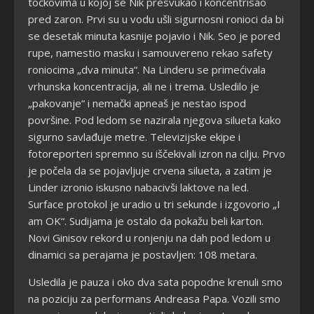
točkovima u kojoj se Nik presvukao i koncentrisao
pred zaron. Prvi su u vodu ušli sigurnosni ronioci da bi
se desetak minuta kasnije pojavio i Nik. Seo je pored
rupe, namestio masku i samouvereno rekao safety
roniocima „dva minuta“. Na Linderu se primećivala
vrhunska koncentracija, ali ne i trema. Usledilo je
„pakovanje“ i nemački apneaš je nestao ispod
površine. Pod ledom se nazirala njegova silueta kako
sigurno savlađuje metre. Televizijske ekipe i
fotoreporteri spremno su iščekivali izron na cilju. Prvo
je počela da se pojavljuje crvena silueta, a zatim je
Linder izronio iskusno nabacivši laktove na led.
Surface protokol je uradio u tri sekunde i izgovorio „I
am OK“. Sudijama je ostalo da pokažu beli karton.
Novi Ginisov rekord u ronjenju na dah pod ledom u
dinamici sa perajama je postavljen: 108 metara.
Usledila je pauza i oko dva sata popodne krenuli smo
na poziciju za performans Andreasa Papa. Vozili smo