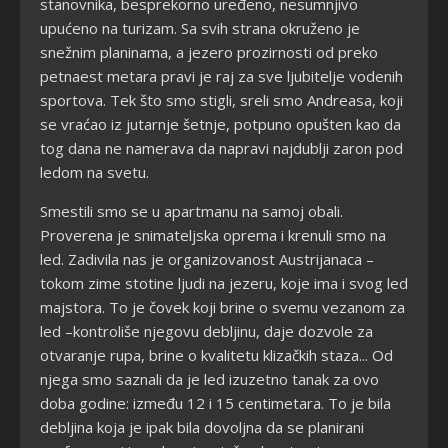
stanovnika, besprekorno uređeno, nesumnjivo
upućeno na turizam. Sa svih strana okruženo je
snežnim planinama, a jezero prozirnosti od preko
petnaest metara pravi je raj za sve ljubitelje vodenih
sportova. Tek što smo stigli, sreli smo Andreasa, koji
se vraćao iz jutarnje šetnje, potpuno opušten kao da
tog dana ne namerava da napravi najdublji zaron pod
ledom na svetu.
Smestili smo se u apartmanu na samoj obali.
Proverena je snimateljska oprema i krenuli smo na
led. Zadivila nas je organizovanost Austrijanaca –
tokom zime stotine ljudi na jezeru, koje ima i svog led
majstora. To je čovek koji brine o svemu vezanom za
led –kontroliše njegovu debljinu, daje dozvole za
otvaranje rupa, brine o kvalitetu klizačkih staza... Od
njega smo saznali da je led izuzetno tanak za ovo
doba godine: između 12 i 15 centimetara. To je bila
debljina koja je ipak bila dovoljna da se planirani