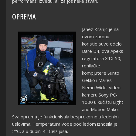
performansi izvedu, a i za još neke stvari.
OPREMA
Janez Kranjc je na
ovom zaronu
koristio suvo odelo
Bare D4, dva Apeks
regulatora XTX 50,
ronilačke
kompjutere Sunto
Gekko i Mares
Nemo Wide, video
kameru Sony PC-
1000 u kućištu Light
and Motion Mako.
Sva oprema je funkcionisala besprekorno u ledenim
uslovima. Temperatura vode pod ledom iznosila je
2°C, a u dubini 4° Celzijusa.