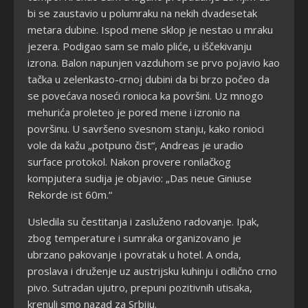
bi se zaustavio u polumraku na nekih dvadesetak
metara dubine. Ispod mene sklop je nestao u mraku
jezera. Podigao sam se malo pliće, u iščekivanju
izrona. Balon napunjen vazduhom se prvo pojavio kao
tačka u zelenkasto-crnoj dubini da bi brzo počeo da
se povećava noseći ronioca ka površini. Uz mnogo
mehurića proleteo je pored mene i izronio na
površinu. U savršeno svesnom stanju, kako ronioci
vole da kažu „potpuno čist“, Andreas je uradio
surface protokol. Nakon provere ronilačkog
kompjutera sudija je objavio: „Das neue Giniuse
Rekorde ist 60m.“
Usledila su čestitanja i zasluženo radovanje. Ipak,
zbog temperature i sumraka organizovano je
ubrzano pakovanje i povratak u hotel. A onda,
proslava i druženje uz austrijsku kuhinju i odlično crno
pivo. Sutradan ujutro, prepuni pozitivnih utisaka,
krenuli smo nazad za Srbiju.