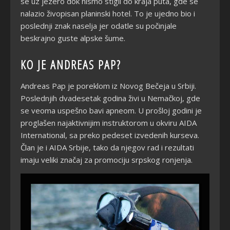
se uz jezero dok nismo stigli do kraja puta, gde se
nalazio živopisan planinski hotel. To je ujedno bio i
poslednji znak naselja jer odatle su počinjale
beskrajno guste alpske šume.
KO JE ANDREAS PAP?
Andreas Pap je poreklom iz Novog Bečeja u Srbiji.
Poslednjih dvadesetak godina živi u Nemačkoj, gde
se veoma uspešno bavi apneom. U prošloj godini je
proglašen najaktivnijim instruktorom u okviru AIDA
International, sa preko pedeset izvedenih kurseva.
Član je i AIDA Srbije, tako da njegov rad i rezultati
imaju veliki značaj za promociju srpskog ronjenja.