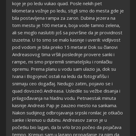
koje je po ledu vukao quad. Posle nekih pet
kilometara vožnje po ledu, stigli smo do mesta gde je
bila postavljena rampa za zaron. Dubina jezera na
tom mestu je 100 metara, boja vode tamno zelena,
ali se moglo naslutiti još sa površine da je providnost
izuzetna. U to smo se malo kasnije i uverili: vidljivost
pod vodom je bila preko 15 metara! Dok su članovi
Andreasovog tima vršili poslednje provere sanki i
rampe, mi smo pripremili snimateljsku i ronilačku
opremu. Prema planu u vodu sam ulazio ja, dok su
Ivana i Bogojević ostali na ledu da fotografišu i
snimaju ceo događaj. Nedugo zatim, pojavio se i
quad dovozeći Andreasa. Usledile su vežbe disanja i
prilagođavanja na hladnu vodu. Petnaestak minuta
kasnije Andreas Pap je zauzeo mesto na sankama.
Nakon sudijinog odbrojavanja srpski ronilac je otkačio
sanke i krenuo u dubinu. Andreasov zaron je u
početku bio lagan, da bi vrlo brzo počeo da pojačava
tempo. Krenuo sam u lagano propadanje za njim da