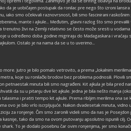
ičnoj opremi i tegovima. Zanimljivo je da se brifing obavlja na brod
tako da je uobičajen postupak da ronilac pre nego što izroni lansi
nu, iako smo očekivali raznovrsnost, bili smo fascinirani raskošni
grebenima, mante i ajkule... Međutim, glavni razlog što smo prevalil
oja trenutno živi na Zemlji relativno se često može sresti u voda
 koje u određeno doba godine migriraju do Madagaskara i vraćaju s
ajkulom. Ostalo je na nama da se u to uverimo...
o more. Jutro je bilo pomalo vetrovito, a prema „lokalnim merilima
 metra, koje su ronilački brodovi bez problema podnosili. Plovili
kon petnaestak minuta bili smo nagrađeni. Kit ajkula je bila pred n
tili da su u pitanju dve kit ajkule. Jedna je bila nešto manja (ok
im talasima i pratiti tempo kit ajkule. Prema ribljim merilima ona se
 ovo je bilo vrlo iscrpljujuće. Nakon dvadesetak minuta, vidno umo
ziciju za ronjenje. Čim smo zaronili videli smo da nas je Posejdon
na kasnije, tako da smo na ovom putovanju apsolutno ispunili cilj. O
se shark. To je dodalo posebnu čar ovim ronjenjima, jer smo konačn