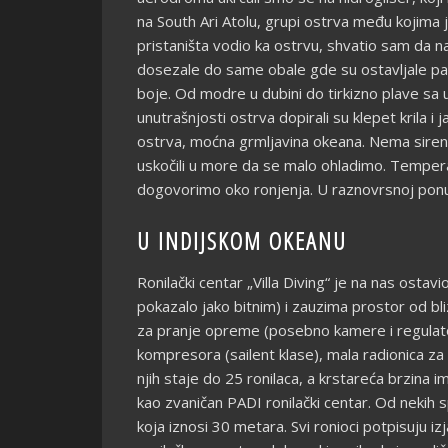
na South Ari Atolu, grupi ostrva među kojima 
pristaništa vodio ka ostrvu, shvatio sam da n
dosezale do same obale gde su ostavljale par
boje. Od modre u dubini do tirkizno plave sa 
unutrašnjosti ostrva dopirali su klepet krila i 
ostrva, moćna grmljavina okeana. Nema siren
uskočili u more da se malo ohladimo. Temperat
dogovorimo oko ronjenja. U raznovrsnoj ponud
U INDIJSKOM OKEANU
Ronilački centar „Villa Diving“ je na nas ostavi
pokazalo jako bitnim) i zauzima prostor od bli
za pranje opreme (posebno kamere i regulato
kompresora (sailent klase), mala radionica za
njih staje do 25 ronilaca, a krstareća brzina 
kao zvaničan PADI ronilački centar. Od nekih 
koja iznosi 30 metara. Svi ronioci potpisuju iz