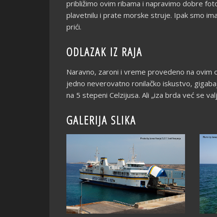
približimo ovim ribama i napravimo dobre fot
plavetnilu i prate morske struje. Ipak smo im
prići.
ODLAZAK IZ RAJA
Naravno, zaroni i vreme provedeno na ovim o
jedno neverovatno ronilačko iskustvo, gigabajt
na 5 stepeni Celzijusa. Ali „iza brda već se va
GALERIJA SLIKA