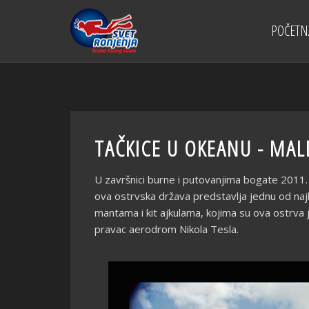
POČETN
TAČKICE U OKEANU - MAL
U završnici burne i putovanjima bogate 2011. 
ova ostrvska država predstavlja jednu od najbol
mantama i kit ajkulama, kojima su ova ostrva je
pravac aerodrom Nikola Tesla.