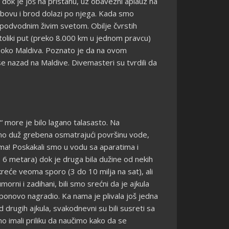
u dok je još na pristanu, uz obavezni aplauz na
ra bovu i brod dolazi po njega. Kada smo
m podvodnim živim svetom. Obilje čvrstih
i toliki put (preko 8.000 km u jednom pravcu)
ma oko Maldiva. Poznato je da na ovom
e nazad na Maldive. Divemasteri su tvrdili da
“ more je bilo lagano talasasto. Na
 smo duž grebena osmatrajući površinu vode,
ama! Poskakali smo u vodu sa aparatima i
o 6 metara) dok je druga bila dužine od nekih
 kreće veoma sporo (3 do 10 milja na sat), ali
rni i zadihani, bili smo srećni da je ajkula
 ponovo nagradio. Ka nama je plivala još jedna
d drugih ajkula, svakodnevni su bili susreti sa
o imali priliku da naučimo kako da se