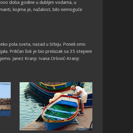
u ovo doba godine u dubljim vodama, u
manti, kojima je, nažalost, bilo nemoguće
ko pola sveta, nazad u Srbiju. Poneli smo
la. Priličan šok je bio prelazak sa 35 stepeni
ekujemo. Janez Kranjc Ivana Orlović-Kranjc