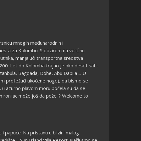
krsnicu mnogih međunarodnih i
ines-a za Kolombo. S obzirom na veličinu
utnika, manjajući transportna sredstva
-200. Let do Kolomba trajao je oko deset sati,
tanbula, Bagdada, Dohe, Abu Dabija ... U
nom protežući ukočene noge), da bismo se
as, u azurno plavom moru počela su da se
n ronilac može još da poželi? Welcome to
 i papuče. Na pristanu u blizini malog
edište – Sun Island Villa Resort. Našli smo se