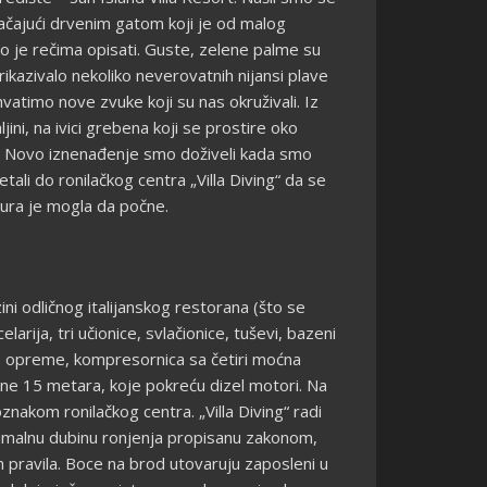
račajući drvenim gatom koji je od malog
ko je rečima opisati. Guste, zelene palme su
azivalo nekoliko neverovatnih nijansi plave
atimo nove zvuke koji su nas okruživali. Iz
jini, na ivici grebena koji se prostire oko
. Novo iznenađenje smo doživeli kada smo
li do ronilačkog centra „Villa Diving“ da se
tura je mogla da počne.
zini odličnog italijanskog restorana (što se
rija, tri učionice, svlačionice, tuševi, bazeni
e opreme, kompresornica sa četiri moćna
žine 15 metara, koje pokreću dizel motori. Na
znakom ronilačkog centra. „Villa Diving“ radi
ksimalnu dubinu ronjenja propisanu zakonom,
ih pravila. Boce na brod utovaruju zaposleni u