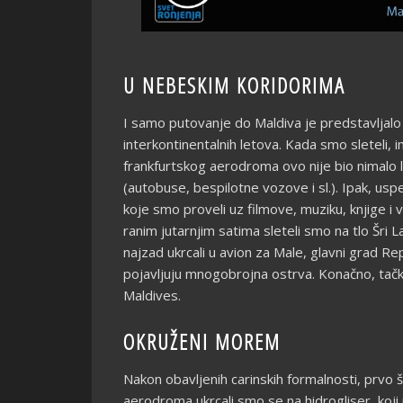
U NEBESKIM KORIDORIMA
I samo putovanje do Maldiva je predstavljalo
interkontinentalnih letova. Kada smo sleteli,
frankfurtskog aerodroma ovo nije bio nimalo 
(autobuse, bespilotne vozove i sl.). Ipak, us
koje smo proveli uz filmove, muziku, knjige i
ranim jutarnjim satima sleteli smo na tlo Šr
najzad ukrcali u avion za Male, glavni grad R
pojavljuju mnogobrojna ostrva. Konačno, tačk
Maldives.
OKRUŽENI MOREM
Nakon obavljenih carinskih formalnosti, prvo š
aerodroma ukrcali smo se na hidrogliser, koji