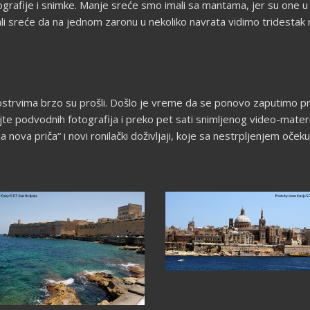
ografije i snimke. Manje sreće smo imali sa mantama, jer su one 
ali sreće da na jednom zaronu u nekoliko navrata vidimo tridestak 
strvima brzo su prošli. Došlo je vreme da se ponovo zaputimo pre
e podvodnih fotografija i preko pet sati snimljenog video-materija
lja nova priča“ i novi ronilački doživljaji, koje sa nestrpljenjem oč