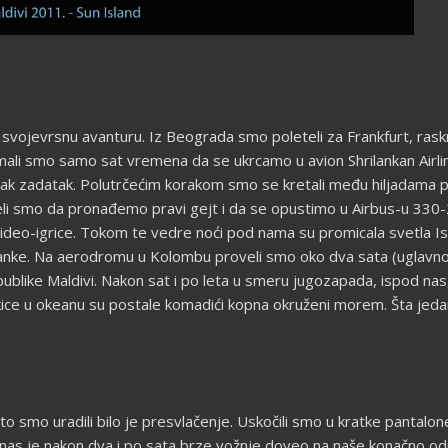
 svojevrsnu avanturu. Iz Beograda smo poleteli za Frankfurt, ras
 imali smo samo sat vremena da se ukrcamo u avion Shrilankan Airl
lak zadatak. Polutrčećim korakom smo se kretali među hiljadama p
peli smo da pronađemo pravi gejt i da se opustimo u Airbus-u 330
 video-igrice. Tokom te vedre noći pod nama su promicala svetla Is
i Lanke. Na aerodromu u Kolombu proveli smo oko dva sata (uglav
epublike Maldivi. Nakon sat i po leta u smeru jugozapada, ispod n
ice u okeanu su postale komadići kopna okruženi morem. Šta jeda
to smo uradili bilo je presvlačenje. Uskočili smo u kratke pantalone
 nas je nakon dva i po sata brze vožnje doveo na naše konačno odr