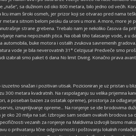
je „naše“, sa dužinom od oko 800 metara, bilo jedno od većih. Ko
a licu imam široki osmeh, jer prizor koji se otvarao pred nama teš
 metara sitnom belom pesku da uroni u more. A more, more je prik
unutrašnje strane grebena. Trebalo nam je nekoliko časova da prihv
javljanje nama nepoznatih ptica. Na obali tiho talasanje vode, a u dal
a automobila, buke motora i ostalih zvukova savremenih gradova
ura vode je bila neverovatnih 31° Celzijusa! Predveče smo prošeta
i izabrali smo paket 6 dana No limit Diving. Konačno prava avan
o izuzetno snažan i pozitivan utisak. Pozicioniran je uz pristan u bli
zu 300 metara kvadratnih. Na raspolaganju su velika prijemna kancela
ri, a poseban bazen za ostatak opreme), prostorija za odlaganj
 servis, iznajmljivanje opreme... Na ronjenje se ide brodovima du
im je oko 20 milja na sat. Izbrojao sam sedam ovakvih brodova sa o
specifičnosti vezanih za ronjenje na Maldivima izdvojili bismo ma
javu o prihvatanju lične odgovornosti i poštovanju lokalnih ronilačk