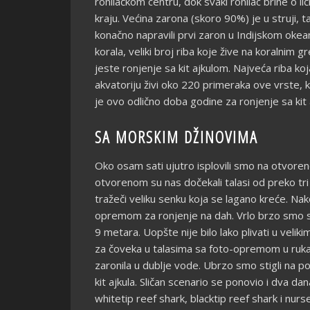
ronilačkom centru, dok svaki ronilac brine o l
kraju. Većina zarona (skoro 90%) je u struji, 
konačno napravili prvi zaron u Indijskom okea
korala, veliki broj riba koje žive na koralnim 
jeste ronjenje sa kit ajkulom. Najveća riba k
akvatoriju živi oko 220 primeraka ove vrste,
je ovo odlično doba godine za ronjenje sa kit 
SA MORSKIM DŽINOVIMA
Oko osam sati ujutro isplovili smo na otvoren
otvorenom su nas dočekali talasi od preko tri
tražeči veliku senku koja se lagano kreće. Na
opremom za ronjenje na dah. Vrlo brzo smo shva
9 metara. Uopšte nije bilo lako plivati u velik
za čoveka u talasima sa foto-opremom u rukama
zaronila u dublje vode. Ubrzo smo stigli na po
kit ajkula. Sličan scenario se ponovio i dva da
whitetip reef shark, blacktip reef shark i nur