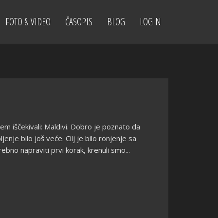
FOTO & VIDEO
ČASOPIS
BLOG
LOGIN
em iščekivali: Maldivi. Dobro je poznato da
nje bilo još veće. Cilj je bilo ronjenje sa
ebno napraviti prvi korak, krenuli smo...