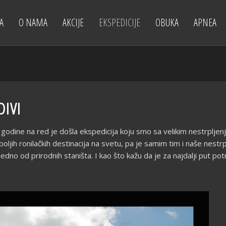
A
O NAMA
AKCIJE
EKSPEDICIJE
OBUKA
APNEA
DIVI
godine na red je došla ekspedicija koju smo sa velikim nestrpljenj
jih ronilačkih destinacija na svetu, pa je samim tim i naše nestrplje
dno od prirodnih staništa. I kao što kažu da je za najdalji put potr