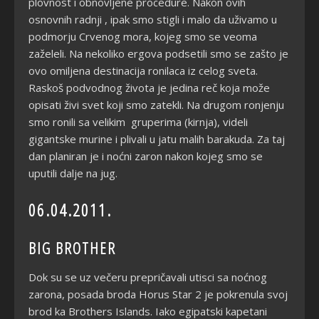
plovnost i obnovljene procedure. Nakon ovih
osnovnih radnji , ipak smo stigli i malo da uživamo u
podmorju Crvenog mora, kojeg smo se veoma
zaželeli. Na nekoliko ergova podsetili smo se zašto je
ovo omiljena destinacija ronilaca iz celog sveta.
Raskoš podvodnog života je jedina reč koja može
opisati živi svet koji smo zatekli. Na drugom ronjenju
smo ronili sa velikim gruperima (kirnja), videli
gigantske murine i plivali u jatu malih barakuda. Za taj
dan planiran je i noćni zaron nakon kojeg smo se
uputili dalje na jug.
06.04.2011.
BIG BROTHER
Dok su se uz večeru prepričavali utisci sa noćnog
zarona, posada broda Horus Star 2 je pokrenula svoj
brod ka Brothers Islands. Iako egipatski kapetani