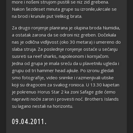
more i nošeni strujom pustili se niz zid grebena.
Nakon šezdeset minuta grupe su izronile,ukrcale se
na brod i krunule put Velikog brata.
Za drugo ronjenje planirana je olupina broda Numidia,
a ostatak zarona da se odroni niz greben. Dočekala
nas je odlična vidljivost (oko 30 metara) i umereno do
slaba struja. Za poslednje ronjenje ostaće u sećanju
susreti sa reef sharks, napoleonom i kornjačom.
Jedna od grupa je imala sreću da u plavetnilu ugleda i
grupu od tri hammer head ajkule. Po izronu gledali
smo fotografije, video snimke i razmenjivali utiske
koji su dragoceni za svakog ronioca. U 13.30 kapetan
je pokrenuo Horus Star 2 ka zoni Safage gde ćemo
napraviti noćni zaron i provesti noć. Brothers Islands
su lagano nestali na horizontu.
09.04.2011.