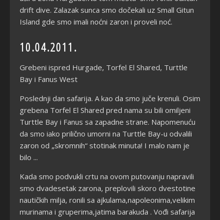
drift dive. Zalazak sunca smo dočekali uz Small Gitun
Island gde smo imali noćni zaron i proveli noć.
10.04.2011.
Grebeni ispred Hurgade, Torfel El Shared, Turttle
Bay i Fanus West
Poslednji dan safarija. A kao da smo juče krenuli. Osim
grebena Torfel El Shared pred nama su bili omiljeni
Turttle Bay i Fanus sa zapadne strane. Napomenuću
da smo iako prilično umorni na Turttle Bay-u odvalili
zaron od „skromnih“ stotinak minuta! I malo nam je
bilo ...
Kada smo podvukli crtu na ovom putovanju napravili
smo dvadesetak zarona, preplovili skoro dvestotine
nautičkih milja, ronili sa ajkulama,napoleonima,velikim
murinama i gruperima,jatima barakuda . Vođi safarija