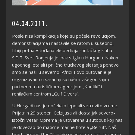
04.04.2011.
Posle niza komplikacija koje su počele revolucijom,
demonstracijama i nastavile se ratom u susednoj
Libiji petnaestočlana ekspedicija ronilačkog kluba
S.D.T. Svet Ronjenja je ipak stigla u Hurgadu. Nakon
ugodnog leta,ali i prilično truckavog sletanja ponovo
smo se našli u severnoj Africi. I ovo putovanje je
organizovano u saradnji sa našim višegodišnjim
partnerima turističkom agencijom „Kontiki“ i
ronilačkim centrom „Gulf Divers“.
U Hurgadi nas je dočekalo lepo ali vetrovito vreme.
Prijatnih 29 stepeni Celzijusa ali dosta jak severo-
istočni vetar. Oprema je utovarena u autobus koji nas
je dovezao do matične marine hotela „Beirut“. Naš
brod, „Horus Star 2“ je bio privezan za gat, spreman