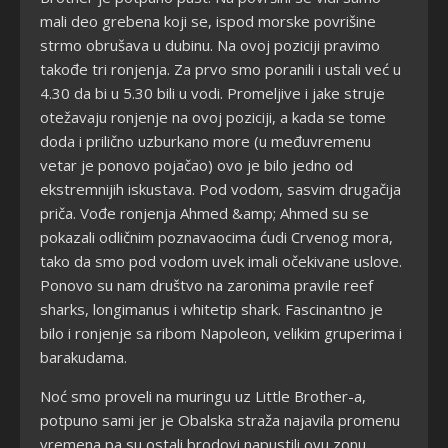
mali deo grebena koji se, ispod morske povrišine
strmo obrušava u dubinu. Na ovoj poziciji pravimo
takođe tri ronjenja. Za prvo smo poranili i ustali već u
4.30 da bi u 5.30 bili u vodi. Promeljive i jake struje
otežavaju ronjenje na ovoj poziciji, a kada se tome
doda i prilično uzburkano more (u međuvremenu
vetar je ponovo pojačao) ovo je bilo jedno od
ekstremnijih iskustava. Pod vodom, sasvim drugačija
priča. Vođe ronjenja Ahmed &amp; Ahmed su se
pokazali odličnim poznavaocima ćudi Crvenog mora,
tako da smo pod vodom uvek imali očekivane uslove.
Ponovo su nam društvo na zaronima pravile reef
sharks, longimanus i whitetip shark. Fascinantno je
bilo i ronjenje sa ribom Napoleon, velikim gruperima i
barakudama.
Noć smo proveli na muringu uz Little Brother-a,
potpuno sami jer je Obalska straža najavila promenu
vremena pa su ostali brodovi napustili ovu zonu.