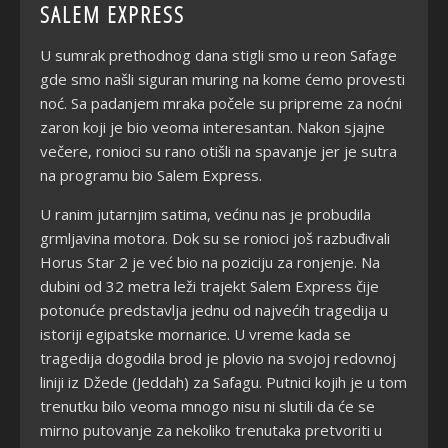
SALEM EXPRESS
U sumrak prethodnog dana stigli smo u reon Safage
gde smo našli siguran muring na kome ćemo provesti
noć. Sa padanjem mraka počele su pripreme za noćni
zaron koji je bio veoma interesantan. Nakon sjajne
večere, ronioci su rano otišli na spavanje jer je sutra
na programu bio Salem Express.
U ranim jutarnjim satima, većinu nas je probudila
grmljavina motora. Dok su se ronioci još razbuđivali
Horus Star 2 je već bio na poziciju za ronjenje. Na
dubini od 32 metra leži trajekt Salem Express čije
potonuće predstavlja jednu od najvećih tragedija u
istoriji egipatske mornarice. U vreme kada se
tragedija dogodila brod je plovio na svojoj redovnoj
liniji iz Džede (Jeddah) za Safagu. Putnici kojih je u tom
trenutku bilo veoma mnogo nisu ni slutili da će se
mirno putovanje za nekoliko trenutaka pretvoriti u