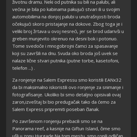
životnu dramu. Neki od putnika su bili na palubi, ali
većina je bila po kabinama pakujući stvari ili u svojim
automobilima na donjoj palubi u unutrašnjosti broda
očekujući skoro pristajanje na dokove. Zbog toga je i
veliki broj žrtava u ovoj nesreći, jer se brod udarivši u
greben munjevito okrenuo na desni bok i potonuo.
Tome svedoče i mnogobrojni čamci za spasavanje
koji su završili na dnu. Svuda oko broda još uvek se
nalaze lične stvari putnika (putne torbe, kasetofoni,
telefon ...) .
Za ronjenje na Salem Expressu smo koristili EANx32
da bi maksimalno iskoristili ovo ronjenje za snimanje i
fotografisanje. Ukoliko bi smo detaljno opisivali ovaj
zaron,izveštaj bi bio predugačak tako da ćemo za
Salem Express pripremiti poseban članak.
Po završenom ronjenju prebacili smo se na
Panorama reef, a kasnije na Giftun Island, čime smo
ušli u zonu Hurgade.Na tom mestu smo ronili odličan