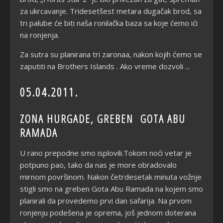
za ukrcavanje. Tridesetšest metara dugačak brod, sa
tri palube će biti naša ronilačka baza sa koje ćemo ići
na ronjenja.
Za sutra su planirana tri zaronaa, nakon kojih ćemo se
zaputiti na Brothers Islands . Ako vreme dozvoli ...
05.04.2011.
ZONA HURGADE, GREBEN GOTA ABU
RAMADA
U rano prepodne smo isplovili.Tokom noći vetar je
potpuno pao, tako da nas je more obradovalo
mirnom površinom. Nakon četrdesetak minuta vožnje
stigli smo na greben Gota Abu Ramada na kojem smo
planirali da provedemo prvi dan safarija. Na prvom
ronjenju podešena je oprema, još jednom doterana