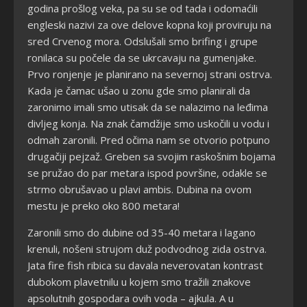
godina prošlog veka, pa su se od tada i odomaćili
engleski nazivi za ove delove kopna koji proviruju na
sred Crvenog mora. Odslušali smo brifing i grupe
ronilaca su počele da se ukrcavaju na gumenjake.
Prvo ronjenje je planirano na severnoj strani ostrva.
Kada je čamac ušao u zonu gde smo planirali da
zaronimo imali smo utisak da se nalazimo na leđima
divljeg konja. Na znak čamdžije smo uskočili u vodu i
odmah zaronili. Pred očima nam se otvorio potpuno
drugačiji pejzaž. Greben sa svojim raskošnim bojama
se pružao do par metara ispod površine, odakle se
strmo obrušavao u plavi ambis. Dubina na ovom
mestu je preko oko 800 metara!
Zaronili smo do dubine od 35-40 metara i lagano
krenuli, nošeni strujom duž podvodnog zida ostrva.
Jata fire fish ribica su davala neverovatan kontrast
dubokom plavetnilu u kojem smo tražili znakove
apsolutnih gospodara ovih voda – ajkula. A u