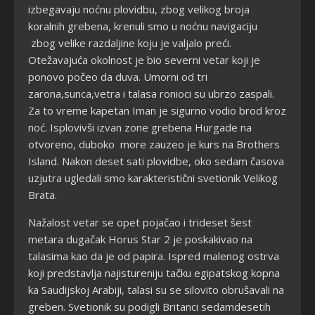
izbegavaju noćnu plovidbu, zbog velikog broja
koralnih grebena, krenuli smo u noćnu navigaciju
zbog velike razdaljine koju je valjalo preći.
Otežavajuća okolnost je bio severni vetar koji je
ponovo počeo da duva. Umorni od tri
zarona,sunca,vetra i talasa ronioci su ubrzo zaspali.
Za to vreme kapetan Iman je sigurno vodio brod kroz
noć. Isplovivši izvan zone grebena Hurgade na
otvoreno, duboko more zauzeo je kurs na Brothers
Island. Nakon deset sati plovidbe, oko sedam časova
uzjutra ugledali smo karakteristični svetionik Velikog
Brata.
Nažalost vetar se opet pojačao i trideset šest
metara dugačak Horus Star 2 je poskakivao na
talasima kao da je od papira. Ispred malenog ostrva
koji predstavlja najistureniju tačku egipatskog kopna
ka Saudijskoj Arabiji, talasi su se silovito obrušavali na
greben. Svetionik su podigli Britanci sedamdesetih