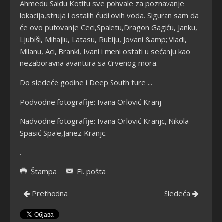
Ahmedu Saidu Kotitu sve pohvale za poznavanje
lokacija,struja i ostalih ćudi ovih voda. Siguran sam da
će ovo putovanje Ceci,Spaletu,Dragon Gagiću, Janku,
Ljubiši, Mihajlu, Latasu, Rubiju, Jovani &amp; Vladi,
Milanu, Aci, Branki, Ivani i meni ostati u sećanju kao
nezaboravna avantura sa Crvenog mora.
Do sledeće godine i Deep South ture ...
Podvodne fotografije: Ivana Orlović Kranj
Nadvodne fotografije: Ivana Orlović Kranjc, Nikola
Spasić Spale,Janez Kranjc.
.
Štampa
El. pošta
Prethodna
Sledeća