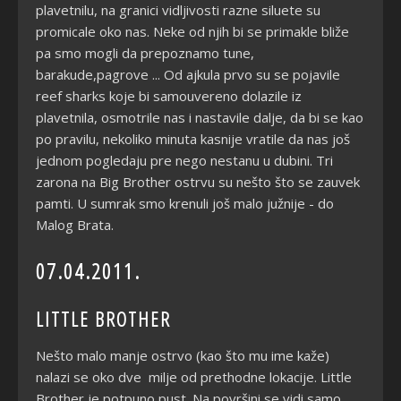
plavetnilu, na granici vidljivosti razne siluete su
promicale oko nas. Neke od njih bi se primakle bliže
pa smo mogli da prepoznamo tune,
barakude,pagrove ... Od ajkula prvo su se pojavile
reef sharks koje bi samouvereno dolazile iz
plavetnila, osmotrile nas i nastavile dalje, da bi se kao
po pravilu, nekoliko minuta kasnije vratile da nas još
jednom pogledaju pre nego nestanu u dubini. Tri
zarona na Big Brother ostrvu su nešto što se zauvek
pamti. U sumrak smo krenuli još malo južnije - do
Malog Brata.
07.04.2011.
LITTLE BROTHER
Nešto malo manje ostrvo (kao što mu ime kaže)
nalazi se oko dve milje od prethodne lokacije. Little
Brother je potpuno pust. Na površini se vidi samo