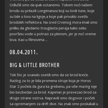
Odlučili smo da ipak ostanemo. Tokom noći našem
brodu su prilazili Longimanusi koji su lovili tune, koje
su bile u lovu na lignje,a koje pak privuklo svetlo
brodskih reflektora. Na sred Crvenog mora imali smo
priliku da gledamo trouglasta peraja kako seku
površinu vode u potrazi za plenom, jer je noć vreme
lova. Kao u filmovima ...
08.04.2011.
BIG & LITTLE BROTHER
Tek što je svanulo osetili smo da se brod kreće.
Razlog za to je bila promena struje koja je Horus
Star 2 počela da gura ka grebenu, pa više muring nije
bio bezbedan za brod. Kapetan je prevezao brod sa
druge strane ostrva. Napravili smo dogovor i počeli
sa opremanjem za drift dive. Na znak smo poskakali u