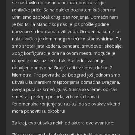
se nastavilo do kasno u noć uz domaću rakiju i
ronilačke priče. Sa na daleko poznatom kućicom na
Drini smo započeli drugi dan ronjenja. Domaćin nam
je bio Milija Mandić koji nas je još prošle godine
upoznao sa lepotama ovih voda. Greben na kome se
nalazi kućica je dom mnogim rečnim stanovnicima. Tu
smo sretali jata kedera, bandare, smuđeve i skobalje.
Zbog konfiguracije dna na ovom mestu moguće je
ronjenje i niz i uz rečni tok. Poslednji zaron je
obavljen ponovo na Grujića adi uz spust dužine 2
kilometra. Pre povratka za Beograd još jednom smo
uživali u kulinarskim majstorijama domaćina Dragana,
ovoga puta uz srneći gulaš. Sunčano vreme, odličan
smeštaj, prelepa priroda, vrhunska hrana i
fenomenalna ronjenja su razlozi da se ovakav vikend
mora ponoviti i u oktobru!
Za kraj, evo utisaka nekih od aktera ove avanture:
"Kazu u reci ne bi trebalo roniti jer je hladno, mracno,