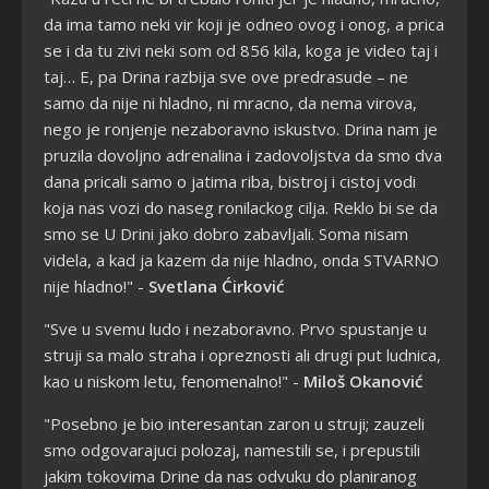
da ima tamo neki vir koji je odneo ovog i onog, a prica
se i da tu zivi neki som od 856 kila, koga je video taj i
taj… E, pa Drina razbija sve ove predrasude – ne
samo da nije ni hladno, ni mracno, da nema virova,
nego je ronjenje nezaboravno iskustvo. Drina nam je
pruzila dovoljno adrenalina i zadovoljstva da smo dva
dana pricali samo o jatima riba, bistroj i cistoj vodi
koja nas vozi do naseg ronilackog cilja. Reklo bi se da
smo se U Drini jako dobro zabavljali. Soma nisam
videla, a kad ja kazem da nije hladno, onda STVARNO
nije hladno!" -
Svetlana Ćirković
"Sve u svemu ludo i nezaboravno. Prvo spustanje u
struji sa malo straha i opreznosti ali drugi put ludnica,
kao u niskom letu, fenomenalno!" -
Miloš Okanović
"Posebno je bio interesantan zaron u struji; zauzeli
smo odgovarajuci polozaj, namestili se, i prepustili
jakim tokovima Drine da nas odvuku do planiranog