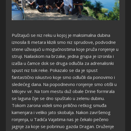
Puštajući se niz reku u kojoj je maksimalna dubina
iznosila 8 metara klizili smo niz sprudove, podvodne
stene uživajući u mogućnostima koje pruža ronjenje u
struji. Nailaskom na brzake, jedna grupa je izronila i
izašla u čamce dok se druga odlučila za adrenalisnki
spust niz tok reke. Pokazalo se da je spust
fantastično iskustvo koje smo odlučili da ponovimo i
sledećeg dana. Na popodnevno ronjenje smo otišli u
Milojev vir. Na tom mestu duž obale Drine formirala
se laguna čije se dno spuštalo u zelenu dubinu.
Tokom zarona videli smo prilično retkog smuđa
kamenjara i veliko jato skobalja. Nakon završenog
ronjenja, u Tadića Vajatima nas je čekalo pečeno
jagnje za koje se pobrinuo gazda Dragan. Druženje