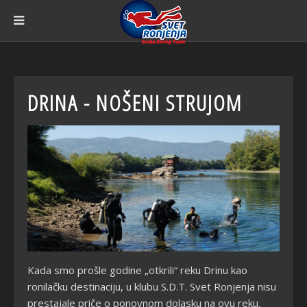
DRINA - NOŠENI STRUJOM
Kada smo prošle godine „otkrili“ reku Drinu kao
ronilačku destinaciju, u klubu S.D.T. Svet Ronjenja nisu
prestajale priče o ponovnom dolasku na ovu reku.