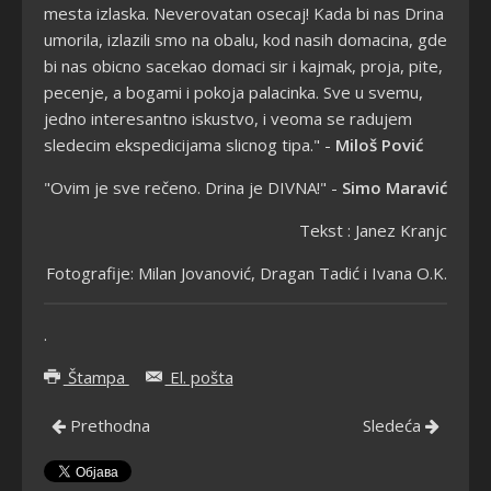
mesta izlaska. Neverovatan osecaj! Kada bi nas Drina
umorila, izlazili smo na obalu, kod nasih domacina, gde
bi nas obicno sacekao domaci sir i kajmak, proja, pite,
pecenje, a bogami i pokoja palacinka. Sve u svemu,
jedno interesantno iskustvo, i veoma se radujem
sledecim ekspedicijama slicnog tipa." -
Miloš Pović
"Ovim je sve rečeno. Drina je DIVNA!" -
Simo Maravić
Tekst : Janez Kranjc
Fotografije: Milan Jovanović, Dragan Tadić i Ivana O.K.
.
Štampa
El. pošta
Prethodna
Sledeća