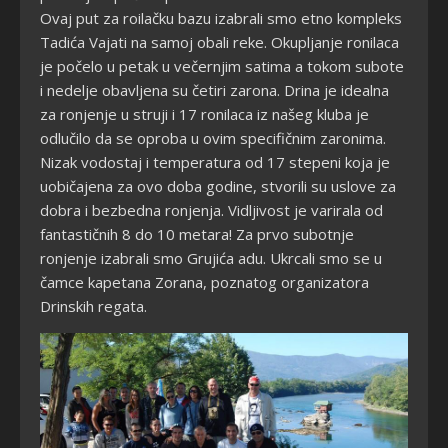
Ovaj put za roilačku bazu izabrali smo etno kompleks
Tadića Vajati na samoj obali reke. Okupljanje ronilaca
je počelo u petak u večernjim satima a tokom subote
i nedelje obavljena su četiri zarona. Drina je idealna
za ronjenje u struji i 17 ronilaca iz našeg kluba je
odlučilo da se oproba u ovim specifičnim zaronima.
Nizak vodostaj i temperatura od 17 stepeni koja je
uobičajena za ovo doba godine, stvorili su uslove za
dobra i bezbedna ronjenja. Vidljivost je varirala od
fantastičnih 8 do 10 metara! Za prvo subotnje
ronjenje izabrali smo Grujića adu. Ukrcali smo se u
čamce kapetana Zorana, poznatog organizatora
Drinskih regata.