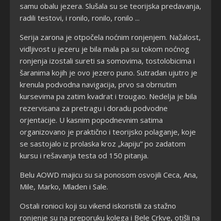
samu obalu jezera. Slušala su se teorijska predavanja,
radili testovi, i ronilo, ronilo, ronilo ...
Serija zarona je otpočela noćnim ronjenjem. Nažalost,
vidljivost u jezeru je bila mala pa su tokom noćnog
ronjenja izostali sureti sa somovima, tostolobicima i
šaranima kojih je ovo jezero puno. Sutradan ujutro je
krenula podvodna navigacija, prvo sa obrnutim
kursevima pa zatim kvadrat i trougao. Nedelja je bila
rezervisana za pretragu i doradu podvodne
orjentacije. U kasnim popodnevnim satima
organizovano je praktično i teorijsko polaganje, koje
se sastojalo iz prolaska kroz „kapiju“ po zadatom
kursu i rešavanja testa od 150 pitanja.
Belu AOWD majicu su sa ponosom osvojili Ceca, Ana,
Mile, Marko, Mladen i Sale.
Ostali ronioci koji su vikend iskoristili za stažno
ronjenje su na preporuku kolega i Bele Crkve, otišli na