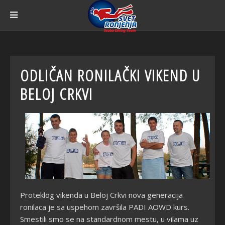
ODLIČAN RONILAČKI VIKEND U
BELOJ CRKVI
Proteklog vikenda u Beloj Crkvi nova generacija
ronilaca je sa uspehom završila PADI AOWD kurs.
Smestili smo se na standardnom mestu, u vilama uz