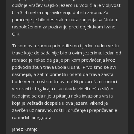
obližnje Vračev Gajsko jezero i u vodi čija je vidljivost
bila 3-4 metra napravili seriju dobrih zarona. Za
pamćenje je bilo desetak minuta ronjenja sa štukom
raspoloženom za poziranje pred objektivom Ivane
O.K.
Tokom ovih zarona primetili smo i jednu čudnu vrstu
trave koje do sada nije bilo u ovim jezerima. Jedan od
ronilaca je rekao da ga je prilikom provlačenja kroz
podvodni žbun trava ubola u usnu. Prvo smo se svi
nasmejali, a zatim primetili i osetili da trava zaista
bode veoma oštrim trnovima! Ni pecaroši, ni ronioci
veterani iz tog kraja nisu nikada videli nešto slično.
Nadajmo se da nije u pitanju neka invaziona vrsta
koja je veštački dospela u ova jezera. Vikend je
završen uz naravno, roštilj, druženje i prepričavanje
ronilačkih anegdota.
Janez Kranjc