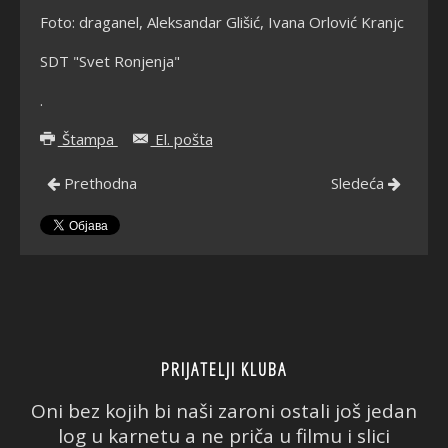
Foto: draganel, Aleksandar Glišić, Ivana Orlović Kranjc
SDT "Svet Ronjenja"
.
Štampa
El. pošta
Prethodna
Sledeća
PRIJATELJI KLUBA
Oni bez kojih bi naši zaroni ostali još jedan
log u karnetu a ne priča u filmu i slici