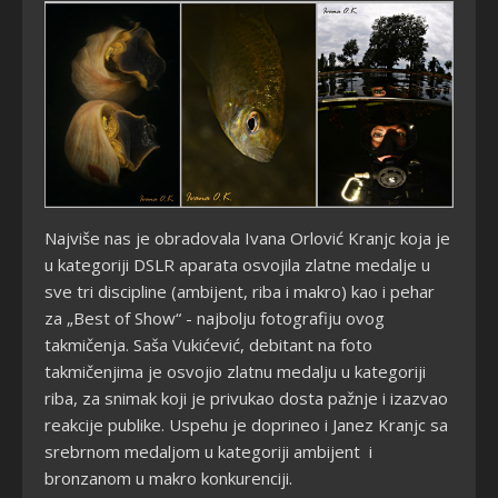
Najviše nas je obradovala Ivana Orlović Kranjc koja je
u kategoriji DSLR aparata osvojila zlatne medalje u
sve tri discipline (ambijent, riba i makro) kao i pehar
za „Best of Show“ - najbolju fotografiju ovog
takmičenja. Saša Vukićević, debitant na foto
takmičenjima je osvojio zlatnu medalju u kategoriji
riba, za snimak koji je privukao dosta pažnje i izazvao
reakcije publike. Uspehu je doprineo i Janez Kranjc sa
srebrnom medaljom u kategoriji ambijent i
bronzanom u makro konkurenciji.