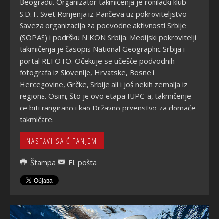
Beogradu. Organizator takmičenja je ronilački klub
S.D.T. Svet Ronjenja iz Pančeva uz pokroviteljstvo
Saveza organizacija za podvodne aktivnosti Srbije
(SOPAS) i podršku NIKON Srbija. Medijski pokrovitelji
takmičenja je časopis National Geographic Srbija i
portal REFOTO. Očekuje se učešće podvodnih
fotografa iz Slovenije, Hrvatske, Bosne i
Hercegovine, Grčke, Srbije ali i još nekih zemalja iz
regiona. Osim, što je ovo etapa IUPC-a, takmičenje
će biti rangirano i kao Državno prvenstvo za domaće
takmičare.
NASTAVI SA ČITANJEM
Štampa
El. pošta