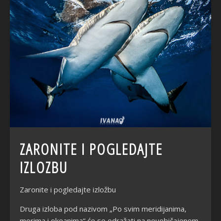
ZARONITE I POGLEDAJTE
IZLOZBU
Zaronite i pogledajte izložbu
Druga izloba pod nazivom „Po svim meridijanima,
morima i okeanima“ će se odražati na neuobičajenom