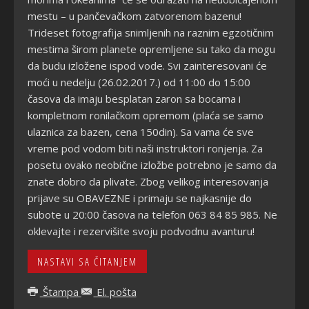
mestu – u pančevačkom zatvorenom bazenu!
Trideset fotografija snimljenih na raznim egzotičnim
mestima širom planete opremljene su tako da mogu
da budu izložene ispod vode. Svi zainteresovani će
moći u nedelju (26.02.2017.) od 11:00 do 15:00
časova da imaju besplatan zaron sa bocama i
kompletnom ronilačkom opremom (plaća se samo
ulaznica za bazen, cena 150din). Sa vama će sve
vreme pod vodom biti naši instruktori ronjenja. Za
posetu ovako neobične izložbe potrebno je samo da
znate dobro da plivate. Zbog velikog interesovanja
prijave su OBAVEZNE i primaju se najkasnije do
subote u 20:00 časova na telefon 063 84 85 985. Ne
oklevajte i rezervišite svoju podvodnu avanturu!
NASTAVI SA ČITANJEM
Štampa
El. pošta