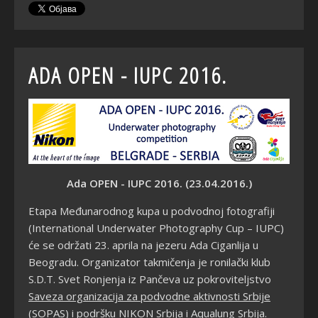
ADA OPEN - IUPC 2016.
Ada OPEN - IUPC 2016. (23.04.2016.)
Etapa Međunarodnog kupa u podvodnoj fotografiji
(International Underwater Photography Cup – IUPC)
će se održati 23. aprila na jezeru Ada Ciganlija u
Beogradu. Organizator takmičenja je ronilački klub
S.D.T. Svet Ronjenja iz Pančeva uz pokroviteljstvo
Saveza organizacija za podvodne aktivnosti Srbije
(SOPAS)
i podr
šku
NIKON Srbija
i
Aqualung Srbija
.