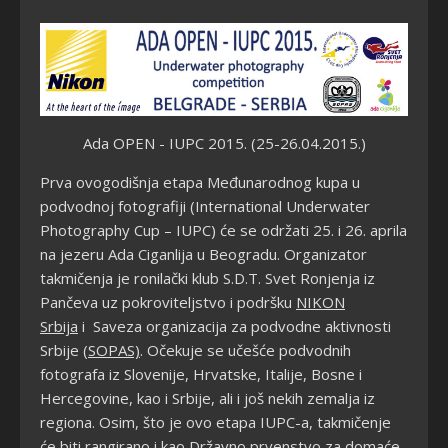
Ada OPEN - IUPC 2015. (25-26.04.2015.)
Prva ovogodišnja etapa Međunarodnog kupa u
podvodnoj fotografiji (International Underwater
Photography Cup – IUPC) će se održati 25. i 26. aprila
na jezeru Ada Ciganlija u Beogradu. Organizator
takmičenja je ronilački klub S.D.T. Svet Ronjenja iz
Pančeva uz pokroviteljstvo i podršku
NIKON
Srbija
i
Saveza organizacija za podvodne aktivnosti
Srbije
(SOPAS)
.
Očekuje se učešće podvodnih
fotografa iz Slovenije, Hrvatske, Italije, Bosne i
Hercegovine, kao i Srbije, ali i još nekih zemalja iz
regiona. Osim, što je ovo etapa IUPC-a, takmičenje
će biti rangirano i kao Državno prvenstvo za domaće