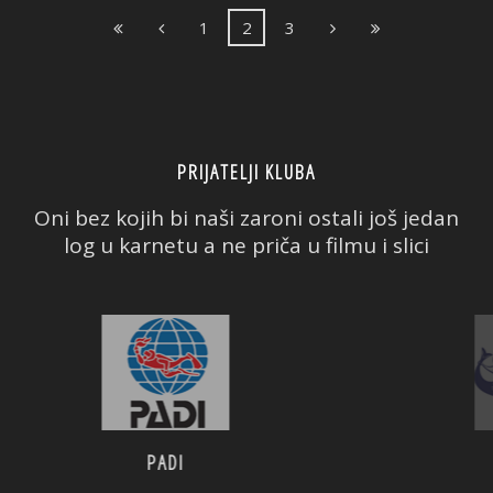
1
2
3
PRIJATELJI KLUBA
Oni bez kojih bi naši zaroni ostali još jedan
log u karnetu a ne priča u filmu i slici
PADI
CMAS