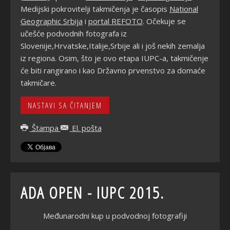
Medijski pokrovitelji takmi
čenja je časopis
National
Geographic Srbija
i
portal REFOTO
.
Očekuje se
učešće podvodnih fotografa iz
Slovenije,Hrvatske,Italije,Srbije ali i još nekih zemalja
iz regiona. Osim, što je ovo etapa IUPC-a, takmičenje
će biti rangirano i kao Državno prvenstvo za domaće
takmičare.
NASTAVI SA ČITANJEM
Štampa
El. pošta
ADA OPEN - IUPC 2015.
Međunarodni kup u podvodnoj fotografiji