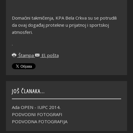
Domaćini takmičenja, KPA Bela Crkva su se potrudili
da ovaj događaj protekne u prijatnoj i sportskoj
atmosferi.
.
Štampa
El. pošta
JOŠ ČLANAKA...
Ada OPEN - IUPC 2014.
PODVODNI FOTOGRAFI
PODVODNA FOTOGRAFIJA