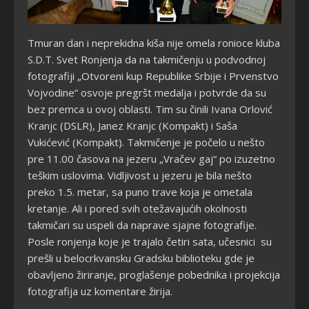
Tmuran dan i neprekidna kiša nije omela ronioce kluba
S.D.T. Svet Ronjenja da na takmičenju u podvodnoj
fotografiji „Otvoreni kup Republike Srbije i Prvenstvo
Vojvodine“ osvoje pregršt medalja i potvrde da su
bez premca u ovoj oblasti. Tim su činili Ivana Orlović
Kranjc (DSLR), Janez Kranjc (Kompakt) i Saša
Vukićević (Kompakt). Takmičenje je počelo u nešto
pre 11.00 časova na jezeru „Vračev gaj“
po
izuzetno
teškim uslovima. Vidljivost u jezeru je bila nešto
preko 1.5. metar, sa puno trave koja je ometala
kretanje. Ali i pored svih otežavajućih okolnosti
takmičari su uspeli da naprave sjajne fotografije.
Posle ronjenja koje je trajalo četiri sata, učesnici su
prešli u belocrkvansku Gradsku biblioteku gde je
obavljeno žiriranje, proglašenje pobednika i projekcija
fotografija uz komentare žirija.