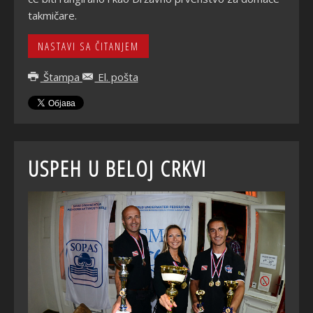
takmičare.
NASTAVI SA ČITANJEM
Štampa
El. pošta
USPEH U BELOJ CRKVI