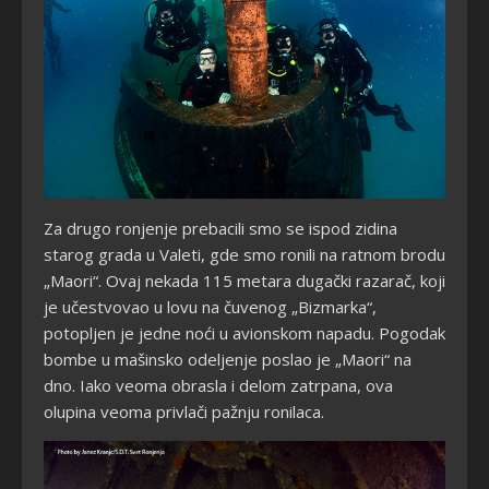
Za drugo ronjenje prebacili smo se ispod zidina
starog grada u Valeti, gde smo ronili na ratnom brodu
„Maori“. Ovaj nekada 115 metara dugački razarač, koji
je učestvovao u lovu na čuvenog „Bizmarka“,
potopljen je jedne noći u avionskom napadu. Pogodak
bombe u mašinsko odeljenje poslao je „Maori“ na
dno. Iako veoma obrasla i delom zatrpana, ova
olupina veoma privlači pažnju ronilaca.