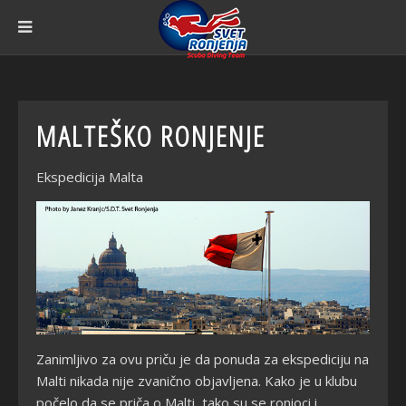
MALTEŠKO RONJENJE
Ekspedicija Malta
Zanimljivo za ovu priču je da ponuda za ekspediciju na
Malti nikada nije zvanično objavljena. Kako je u klubu
počelo da se priča o Malti, tako su se ronioci i