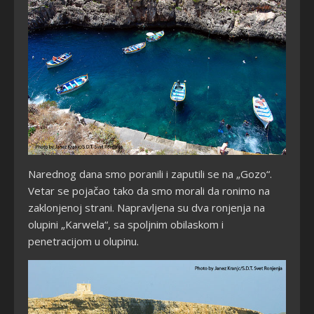
Narednog dana smo poranili i zaputili se na „Gozo“.
Vetar se pojačao tako da smo morali da ronimo na
zaklonjenoj strani. Napravljena su dva ronjenja na
olupini „Karwela“, sa spoljnim obilaskom i
penetracijom u olupinu.