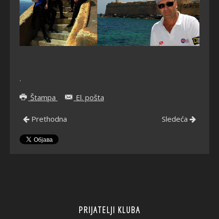
.
Štampa
El. pošta
Prethodna
Sledeća
PRIJATELJI KLUBA