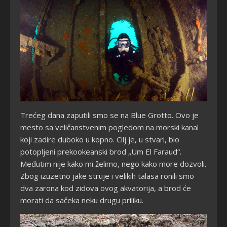
Trećeg dana zaputili smo se na Blue Grotto. Ovo je
mesto sa veličanstvenim pogledom na morski kanal
koji zadire duboko u kopno. Cilj je, u stvari, bio
potopljeni prekookeanski brod „Um El Faraud“.
Međutim nije kako mi želimo, nego kako more dozvoli.
Zbog izuzetno jake struje i velikih talasa ronili smo
dva zarona kod zidova ovog akvatorija, a brod će
morati da sačeka neku drugu priliku.