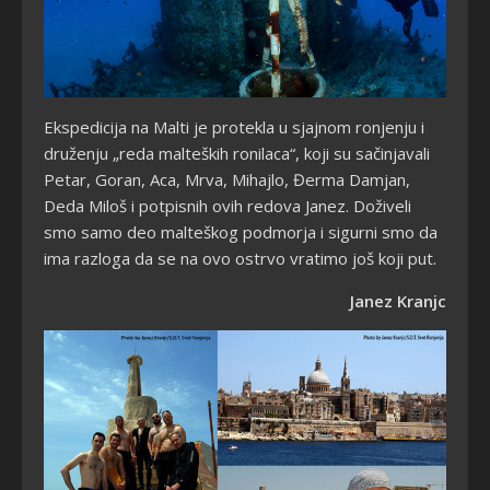
Ekspedicija na Malti je protekla u sjajnom ronjenju i
druženju „reda malteških ronilaca“, koji su sačinjavali
Petar, Goran, Aca, Mrva, Mihajlo, Đerma Damjan,
Deda Miloš i potpisnih ovih redova Janez. Doživeli
smo samo deo malteškog podmorja i sigurni smo da
ima razloga da se na ovo ostrvo vratimo još koji put.
Janez Kranjc