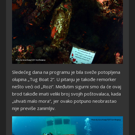
Sledećeg dana na programu je bila sveže potopljena
olupina „Tug Boat 2“. U pitanju je takođe remorker
nešto veći od „Rozi“. Međutim sigurni smo da će ovaj
brod takođe imati veliki broj svojih poštovalaca, kada
„uhvati malo mora“, jer ovako potpuno neobrastao
nije previše zanimljiv.