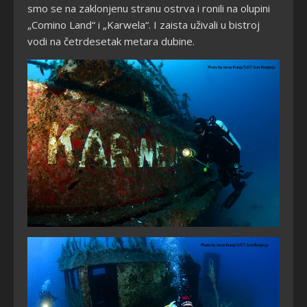
smo se na zaklonjenu stranu ostrva i ronili na olupini
„Comino Land“ i „Karwela“. I zaista uživali u bistroj
vodi na četrdesetak metara dubine.