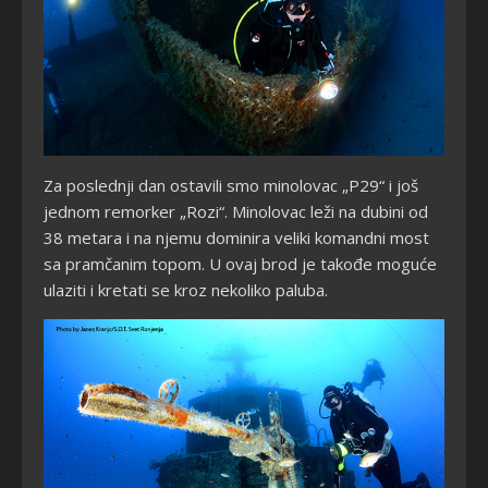
Za poslednji dan ostavili smo minolovac „P29“ i još
jednom remorker „Rozi“. Minolovac leži na dubini od
38 metara i na njemu dominira veliki komandni most
sa pramčanim topom. U ovaj brod je takođe moguće
ulaziti i kretati se kroz nekoliko paluba.