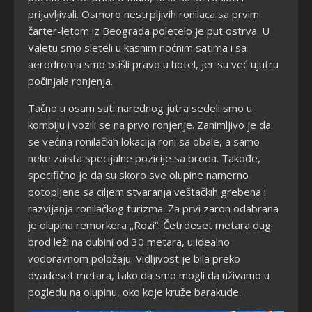
prijavljivali. Osmoro nestrpljivih ronilaca sa prvim
čarter-letom iz Beograda poletelo je put ostrva. U
Valetu smo sleteli u kasnim noćnim satima i sa
aerodroma smo otišli pravo u hotel, jer su već ujutru
počinjala ronjenja.
Tačno u osam sati narednog jutra sedeli smo u
kombiju i vozili se na prvo ronjenje. Zanimljivo je da
se većina ronilačkih lokacija roni sa obale, a samo
neke zaista specijalne pozicije sa broda. Takođe,
specifično je da su skoro sve olupine namerno
potopljene sa ciljem stvaranja veštačkih grebena i
razvijanja ronilačkog turizma. Za prvi zaron odabrana
je olupina remorkera „Rozi“. Četrdeset metara dug
brod leži na dubini od 30 metara, u idealno
vodoravnom položaju. Vidljivost je bila preko
dvadeset metara, tako da smo mogli da uživamo u
pogledu na olupinu, oko koje kruže barakude.