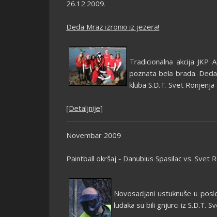
26.12.2009.
Deda Mraz izronio iz jezera!
Tradicionalna akcija JKP 
poznata bela brada. Deda M
kluba S.D.T. Svet Ronjenja 
[Detaljnije]
Novembar 2009
Paintball okršaj - Danubius Spasilac vs. Svet 
Novosadjani ustuknuše u posled
ludaka su bili gnjurci iz S.D.T.