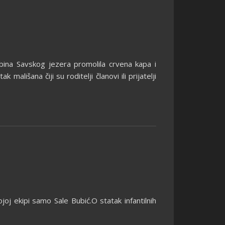
dubina Savskog jezera promolila crvena kapa i
lišana čiji su roditelji članovi ili prijatelji
oj ekipi samo Sale Bubić.O statak infantilnih