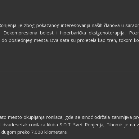
t Ronjenja je zbog pokazanog interesovanja naših članova u sar
 'Dekompresiona bolest i hiperbarička oksigenoterapija'. Pozn
 do poslednjeg mesta. Dva sata su proletela kao tren, tokom kojih
ato mesto okupljanja ronilaca, gde se sinoć održala zanimljiva p
d dvadesetak ronilaca kluba S.D.T. Svet Ronjenja, Tihomir je na za
 dugom preko 7.000 kilometara.