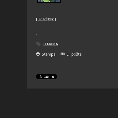
[Detaljnije]
.
O NAMA
Štampa
El. pošta