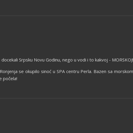
ci docekali Srpsku Novu Godinu, nego u vodi i to kakvoj - MORSKOJ
Ronjenja se okupilo sinoć u SPA centru Perla. Bazen sa morsk
e počela!