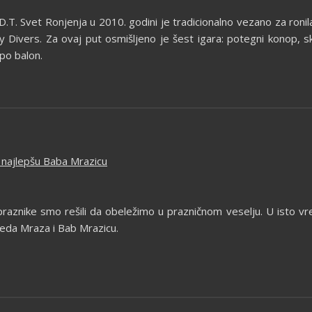
.D.T. Svet Ronjenja u 2010. godini je tradicionalno vezano za ronil
 Divers. Za ovaj put osmišljeno je šest igara: potegni konop, skl
 po balon.
i najlepšu Baba Mrazicu
aznike smo rešili da obeležimo u prazničnom veselju. U isto v
Deda Mraza i Bab Mrazicu.