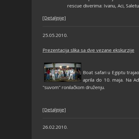
rescue diverima: Ivanu, Aci, Salet
[Detaljnije]
25.05.2010.
Prezentacija slika sa dve vezane ekskurzije
Boat safari u Egiptu trajao
aprila do 10. maja. Na Ad
"suvom" ronilačkom druženju.
[Detaljnije]
26.02.2010.