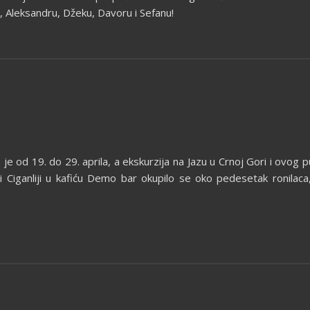
u, Aleksandru, Džeku, Davoru i Sefanu!
 je od 19. do 29. aprila, a ekskurzija na Jazu u Crnoj Gori i ovog pu
i Ciganliji u kafiću Demo bar okupilo se oko pedesetak ronilaca, 