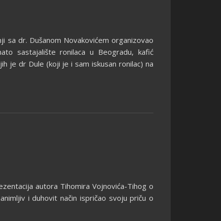
adnji sa dr. Dušanom Novakovićem organizovao
ato sastajalište ronilaca u Beogradu, kafić
 je dr Dule (koji je i sam iskusan ronilac) na
rezentacija autora Tihomira Vojnovića-Tihog o
nimljiv i duhovit način ispričao svoju priču o