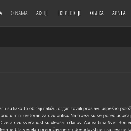
A
O NAMA
AKCIJE
EKSPEDICIJE
OBUKA
APNEA
-i su kako to običaji nalažu, organizovali proslavu us
pešno polo
rio u mini restoran za ovu priliku. Na trpezi su se pored uobičaje
vera ovu svečanost su ulepšali i članovi Apnea tima Svet Ronjenj
era je bila vesela i prepričavane su dogodovštine i sa rescue ku