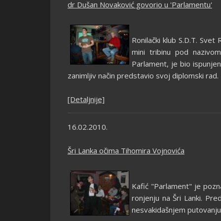
dr Dušan Novaković govorio u 'Parlamentu'
Ronilački klub S.D.T. Sve
mini tribinu pod nazivom
Parlament, je bio ispunjen
zanimljiv način predstavio svoj diplomski rad.
[Detaljnije]
16.02.2010.
Šri Lanka očima Tihomira Vojnovića
Kafić "Parlament" je pozn
ronjenju na Šri Lanki. Pre
nesvakidašnjem putovanju