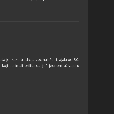
ta je, kako tradicija već nalaže, trajala od 30.
koji su imali priliku da još jednom uživaju u