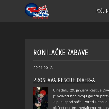
POČETN
RONILAČKE ZABAVE
29.01.2012.
PROSLAVA RESCUE DIVER-A
U nedelju 29. januara Rescue Diver
je velikodušno svoju garažu pretvo
kupus ispod sača. Pored Rescue Di
okićeni duplim medaljama. Atmosf