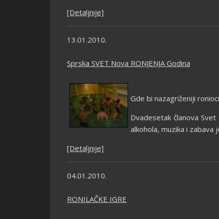
[Detaljnije]
13.01.2010.
Sprska SVET Nova RONJENJA Godina
Gde bi nazagriženiji ronio
Dvadesetak članova Svet 
alkohola, muzika i zabava j
[Detaljnije]
04.01.2010.
RONILAČKE IGRE