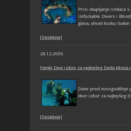
Prvo okupljanje ronilaca S
Unfuckable Divers i Bloody
glava, uhvati kosku i balon
[Detaljnije]
28.12.2009.
Family Dive i izbor za najlepšeg Deda Mraza 
Dane pred novogodišnje pr
dive i izbor za najlepšeg 
[Detaljnije]