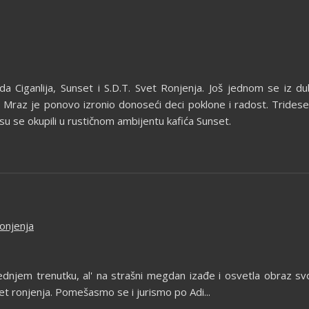
Ada Ciganlija, Sunset i S.D.T. Svet Ronjenja. Još jednom se iz 
raz je ponovo izronio donoseći deci poklone i radost. Tridesetak ma
su se okupili u rustičnom ambijentu kafića Sunset.
Ronjenja
njem trenutku, al' na strašni megdan izađe i osvetla obraz svoj
 Svet ronjenja. Pomešasmo se i jurismo po Adi...