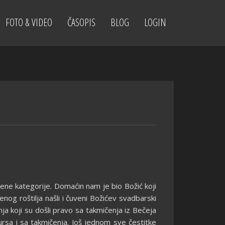
FOTO & VIDEO
ČASOPIS
BLOG
LOGIN
žene
kategorije. Domaćin nam je bio Božić koji
nog roštilja našli i čuveni Božićev svadbarski
a koji su došli pravo sa takmičenja iz Bečeja
rsa i sa takmičenja. Još jednom sve čestitke