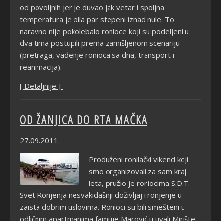
od povoljnih jer je duvao jak vetar i spoljna
temperatura je bila par stepeni iznad nule. To
naravno nije pokolebalo ronioce koji su podeljeni u
dva tima postupili prema zamišljenom scenariju
(pretraga, vađenje ronioca sa dna, transport i
reanimacija).
[ Detaljnije ]
OD ŽANJICA DO RTA MAČKA
27.09.2011.
Produženi ronilački vikend koji
smo organizovali za sam kraj
leta, pružio je roniocima S.D.T.
Svet Ronjenja nesvakidašnji doživljaj i ronjenje u
zaista dobrim uslovima. Ronioci su bili smešteni u
odličnim apartmanima familije Marović u uvali Mirište,