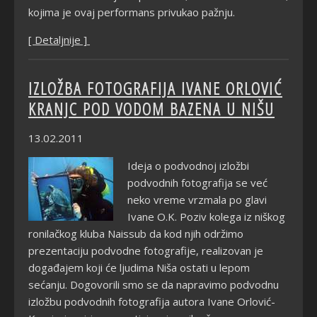
kojima je ovaj performans privukao pažnju.
[ Detaljnije ]
IZLOŽBA FOTOGRAFIJA IVANE ORLOVIĆ
KRANJC POD VODOM BAZENA U NIŠU
13.02.2011
Ideja o podvodnoj izložbi
podvodnih fotografija se već
neko vreme vrzmala po glavi
Ivane O.K. Poziv kolega iz niškog
ronilačkog kluba Naissub da kod njih održimo
prezentaciju podvodne fotografije, realizovan je
događajem koji će ljudima Niša ostati u lepom
sećanju. Dogovorili smo se da napravimo podvodnu
izložbu podvodnih fotografija autora Ivane Orlović-