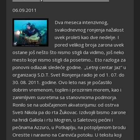
06.09.2011
Dva meseca intenzivnog,
svakodnevnog ronjenja nažalost
uvek proleti kao dve nedelje. I
pored velikog broja zarona uvek
ostane još nešto što nismo stigli da vidimo, još neko
mesto koje nismo stigli da posetimo... Eto razloga za
ponovni odlazak sledeće godine. „Letnji centar Jaz“ u
organizaciji S.D.T. Svet Ronjenja radio je od 1. 07. do
30. 08. 2011. godine. Ovo leto nas je počastilo
dobrim vremenom, toplim i prozirnim morem, kao i
zanimljivim susretima sa stanovnicima podmorja.
Ronilo se na uobičajenom akvatorijumu: od ostrva
Sveti Nikola pa do rta Žukovac. Izdvojili bismo zarone
na hridi Galiola i rtu Mogren, u Saletovoj pećini i
pećinama Azzuro, u Potkaplju, na potopljenom brodu
Orestte i naravno na Carevića potoku. U tekstu koji