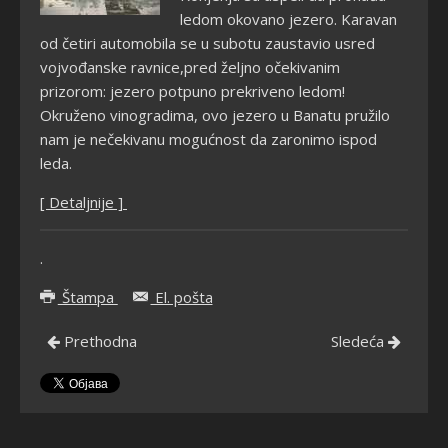
ledom okovano jezero. Karavan
od četiri automobila se u subotu zaustavio usred
vojvođanske ravnice,pred željno očekivanim
prizorom: jezero potpuno prekriveno ledom!
Okruženo vinogradima, ovo jezero u Banatu pružilo
nam je nečekivanu mogućnost da zaronimo ispod
leda.
[ Detaljnije ]
.
Štampa
El. pošta
Prethodna
Sledeća