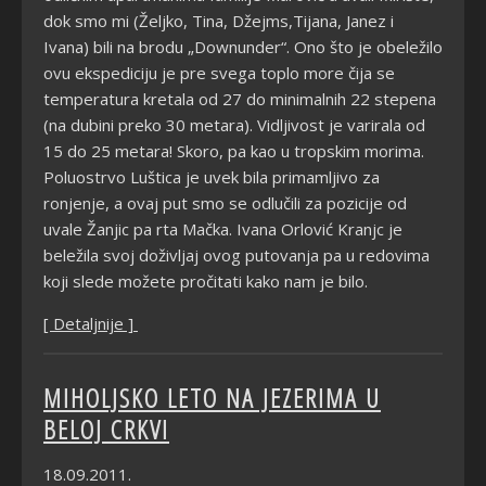
dok smo mi (Željko, Tina, Džejms,Tijana, Janez i
Ivana) bili na brodu „Downunder“. Ono što je obeležilo
ovu ekspediciju je pre svega toplo more čija se
temperatura kretala od 27 do minimalnih 22 stepena
(na dubini preko 30 metara). Vidljivost je varirala od
15 do 25 metara! Skoro, pa kao u tropskim morima.
Poluostrvo Luštica je uvek bila primamljivo za
ronjenje, a ovaj put smo se odlučili za pozicije od
uvale Žanjic pa rta Mačka. Ivana Orlović Kranjc je
beležila svoj doživljaj ovog putovanja pa u redovima
koji slede možete pročitati kako nam je bilo.
[ Detaljnije ]
MIHOLJSKO LETO NA JEZERIMA U
BELOJ CRKVI
18.09.2011.