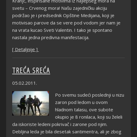
Kranjc, inspirisane motivima iz najlepšeg mora na
svetu – Crvenog mora! Našu zajedničku akciju
podržao je i predsednik Opštine Medijana, koji je
motivisao parove da se vere pod vodom jer nam je
na vrata kucao Sveti Valentin. I tako je spontano
nastala jedna predivna manifestacija.
[ Detaljnije ]
TREĆA SREĆA
05.02.2011.
Po svemu sudeći poslednji u nizu
zaron pod ledom u ovom
hladnom talasu, ove subote
okupio je 8 ronilaca, koji su želeli
da iskoriste ledeni pokrivač i zarone pod njim.
Debljina leda je bila desetak santimentra, ali je zbog