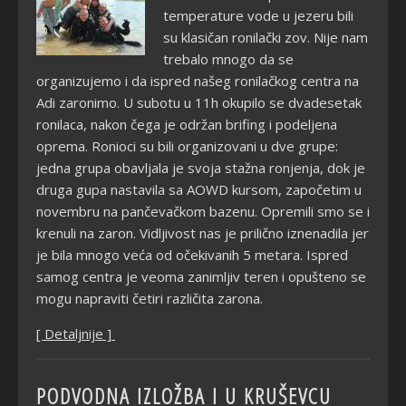
temperature vode u jezeru bili
su klasičan ronilački zov. Nije nam
trebalo mnogo da se
organizujemo i da ispred našeg ronilačkog centra na
Adi zaronimo. U subotu u 11h okupilo se dvadesetak
ronilaca, nakon čega je održan brifing i podeljena
oprema. Ronioci su bili organizovani u dve grupe:
jedna grupa obavljala je svoja stažna ronjenja, dok je
druga gupa nastavila sa AOWD kursom, započetim u
novembru na pančevačkom bazenu. Opremili smo se i
krenuli na zaron. Vidljivost nas je prilično iznenadila jer
je bila mnogo veća od očekivanih 5 metara. Ispred
samog centra je veoma zanimljiv teren i opušteno se
mogu napraviti četiri različita zarona.
[ Detaljnije ]
PODVODNA IZLOŽBA I U KRUŠEVCU