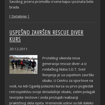
Savskog jezera promolila crvena kapa i poznata bela
brada.
[ Detaljnije ]
USPEŠNO ZAVRŠEN RESCUE DIVER
KURS
20.12.2011.
Proteklog vikenda nova
generacija rescue diver-a iz
ronilačkog kluba S.D.T. Svet
Ronjenja je sa uspehom završila
obuku. U Centru za sportove na
vodi, na Adi Ciganliji polaznici kursa su prvo pogledali
retrospektivu svoje dotadašnje obuke, zatim polagali
teorijske testove i onda pristupili realizaciji
praktičnog dela ispita. Vremenski uslovi su bili daleko