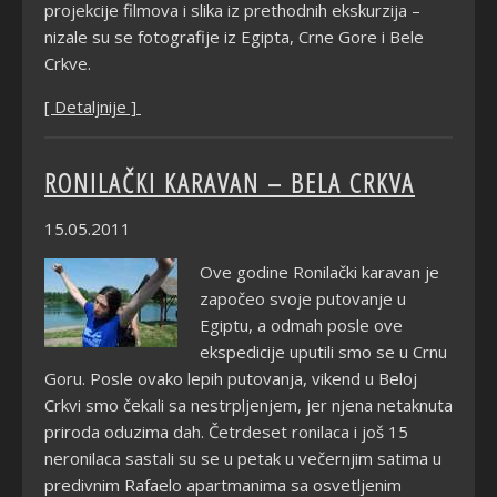
projekcije filmova i slika iz prethodnih ekskurzija –
nizale su se fotografije iz Egipta, Crne Gore i Bele
Crkve.
[ Detaljnije ]
RONILAČKI KARAVAN – BELA CRKVA
15.05.2011
Ove godine Ronilački karavan je
započeo svoje putovanje u
Egiptu, a odmah posle ove
ekspedicije uputili smo se u Crnu
Goru. Posle ovako lepih putovanja, vikend u Beloj
Crkvi smo čekali sa nestrpljenjem, jer njena netaknuta
priroda oduzima dah. Četrdeset ronilaca i još 15
neronilaca sastali su se u petak u večernjim satima u
predivnim Rafaelo apartmanima sa osvetljenim