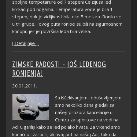
spoljne tempetarure od 7 stepeni Celzijusa led
krckao pod nogama. Temperatura vode je bila 1
stepen, dok je vidljivost bila oko 5 metara. Ronilo se
u tri grupe, i ovog puta ronioci su bili na sigurnosnom
konopu jer je površina leda bila velika.
[ Detaljnije ]
ZIMSKE RADOSTI - JOŠ LEDENOG
RONJENJA!
30.01.2011.
Sa iščekivanjem i oduševljenjem
smo nekoliko dana gledali sa
našeg prozora kancelarije u
Centru za sportove na vodi na
Adi Ciganliji kako se led polako hvata. Za vikend smo
konačno i zaronili, ali ovaj put na našoj Adi, tako da