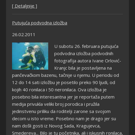
[ Detaljnije ]
Putujuća podvodna izložba
26.02.2011
U subotu 26. februara putujuća
podvodna izložba podvodnih
fotografija autora Ivane Orlović-
Kranjc bila je postavljena na
pančevačkom bazenu, tačnije u njemu. U periodu od
12 do 14 sati izložbu je posetilo preko 90 ljudi, od
kojih 40 ronilaca i 50 neronilaca. Ova izložba je
posebno bila interesantna jer je reportaža putem
medija privukla veliki broj porodica i pružila
jedinstvenu priliku da roditelji zarone sa svojom
decom u isto vreme. Posebno nam je drago jer su
nam došli gosti iz Novog Sada, Kragujevca,
Smedereva... Bilo je tu početnika, ali i iskusnih ronilaca,