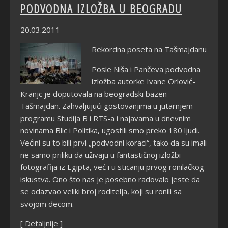
PODVODNA IZLOŽBA U BEOGRADU
20.03.2011
Rekordna poseta na Tašmajdanu
Posle Niša i Pančeva podvodna
izložba autorke Ivane Orlović-
Kranjc je doputovala na beogradski bazen
Tašmajdan. Zahvaljujući gostovanjima u jutarnjem
programu Studija B i RTS-a i najavama u dnevnim
novinama Blic i Politika, ugostili smo preko 180 ljudi.
Većini su to bili prvi „podvodni koraci“, tako da su imali
ne samo priliku da uživaju u fantastičnoj izložbi
fotografija iz Egipta, već i u sticanju prvog ronilačkog
iskustva. Ono što nas je posebno radovalo jeste da
se odazvao veliki broj roditelja, koji su ronili sa
svojom decom.
[ Detaljnije ]