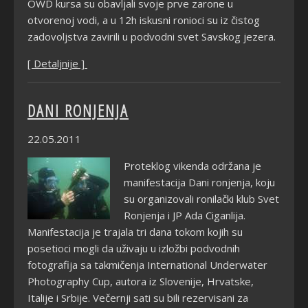
OWD kursa su obavljali svoje prve zarone u
otvorenoj vodi, a u 12h iskusni ronioci su iz čistog
zadovoljstva zavirili u podvodni svet Savskog jezera.
[ Detaljnije ]
DANI RONJENJA
22.05.2011
Proteklog vikenda održana je
manifestacija Dani ronjenja, koju
su organizovali ronilački klub Svet
Ronjenja i JP Ada Ciganlija.
Manifestacija je trajala tri dana tokom kojih su
posetioci mogli da uživaju u izložbi podvodnih
fotografija sa takmičenja International Underwater
Photography Cup, autora iz Slovenije, Hrvatske,
Italije i Srbije. Večernji sati su bili rezervisani za