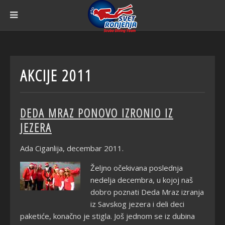
AKCIJE 2011
DEDA MRAZ PONOVO IZRONIO IZ
JEZERA
Ada Ciganlija, decembar 2011.
Željno očekivana poslednja
nedelja decembra, u kojoj naš
dobro poznati Deda Mraz izranja
iz Savskog jezera i deli deci
paketiće, konačno je stigla. Još jednom se iz dubina