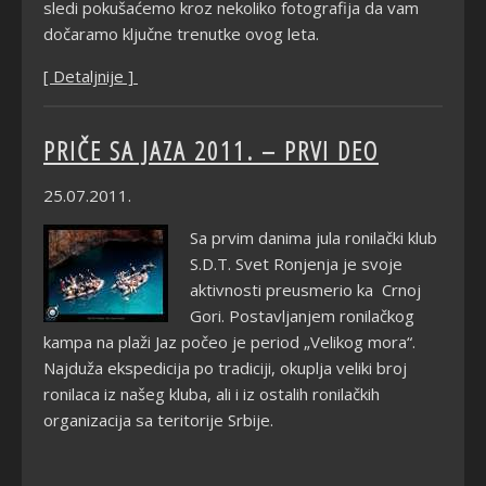
sledi pokušaćemo kroz nekoliko fotografija da vam
dočaramo ključne trenutke ovog leta.
[ Detaljnije ]
PRIČE SA JAZA 2011. – PRVI DEO
25.07.2011.
Sa prvim danima jula ronilački klub
S.D.T. Svet Ronjenja je svoje
aktivnosti preusmerio ka Crnoj
Gori. Postavljanjem ronilačkog
kampa na plaži Jaz počeo je period „Velikog mora“.
Najduža ekspedicija po tradiciji, okuplja veliki broj
ronilaca iz našeg kluba, ali i iz ostalih ronilačkih
organizacija sa teritorije Srbije.