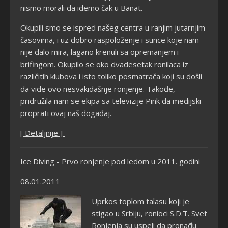
nismo morali da idemo čak u Banat.
Okupili smo se ispred našeg centra u ranjim jutarnjim
časovima, i uz dobro raspoloženje i sunce koje nam
nije dalo mira, lagano krenuli sa opremanjem i
brifingom. Okupilo se oko dvadesetak ronilaca iz
različitih klubova i isto toliko posmatrača koji su došli
da vide ovo nesvakidašnje ronjenje. Takođe,
pridružila nam se ekipa sa televizije Pink da medijski
proprati ovaj naš događaj.
[ Detaljnije ]
Ice Diving - Prvo ronjenje pod ledom u 2011. godini
08.01.2011
Uprkos toplom talasu koji je
stigao u Srbiju, ronioci S.D.T. Svet
Ronjenja su uspeli da pronađu