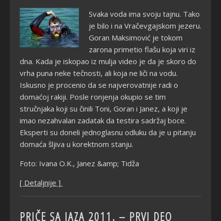
Svaka voda ima svoju tajnu. Tako
je bilo i na Vračevgajskom jezeru.
Goran Maksimović je tokom
zarona primetio flašu koja viri iz
dna. Kada je iskopao iz mulja video je da je skoro do
vrha puna neke tečnosti, ali koja ne liči na vodu.
Iskusno je procenio da se najverovatnije radi o
domaćoj rakiji. Posle ronjenja okupio se tim
stručnjaka koji su činili Toni, Goran i Janez, a koji je
imao nezahvalan zadatak da testira sadržaj boce.
Eksperti su doneli jednoglasnu odluku da je u pitanju
domaća šljiva u korektnom stanju.
Foto: Ivana O.K., Janez &amp; Tidža
[ Detaljnije ]
PRIČE SA JAZA 2011. – PRVI DEO