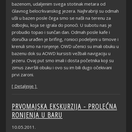
bazenom, udaljenim svega stotinak metara od
Glavnog belocrkvanskog jezera. Najhrabriji su odmah
ušli u bazen posle čega smo se našli na terenu za
odbojku, koja se igrala do ponoći. U subotu nas je
probudio topao i sunčan dan. Odmah posle kafe i
doručka urađen je brifing, ronioci podeljeni u timove i
krenuli smo na ronjenje. OWD učenici su imali obuku u
bazenu dok su AOWD kursisti vežbali navigaciju u
jezeru. Ovaj put smo imali i dosta početnika koji su
zimus završili obuku i ovo su im bili dugo očekivani
prvi zaroni.
[ Detaljnije ]
PRVOMAJSKA EKSKURZIJA - PROLEĆNA
RONJENJA U BARU
10.05.2011.