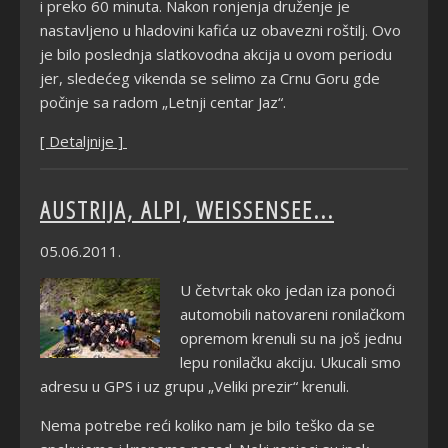
i preko 60 minuta. Nakon ronjenja druženje je
nastavljeno u hladovini kafića uz obavezni roštilj. Ovo
je bilo poslednja slatkovodna akcija u ovom periodu
jer, sledećeg vikenda se selimo za Crnu Goru gde
počinje sa radom „Letnji centar Jaz“.
[ Detaljnije ]
AUSTRIJA, ALPI, WEISSENSEE...
05.06.2011.
U četvrtak oko jedan iza ponoći
automobili natovareni ronilačkom
opremom krenuli su na još jednu
lepu ronilačku akciju. Ukucali smo
adresu u GPS i uz grupu „Veliki prezir“ krenuli.
Nema potrebe reći koliko nam je bilo teško da se