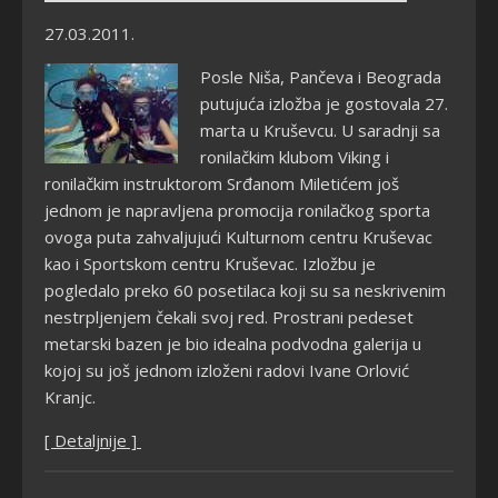
27.03.2011.
Posle Niša, Pančeva i Beograda
putujuća izložba je gostovala 27.
marta u Kruševcu. U saradnji sa
ronilačkim klubom Viking i
ronilačkim instruktorom Srđanom Miletićem još
jednom je napravljena promocija ronilačkog sporta
ovoga puta zahvaljujući Kulturnom centru Kruševac
kao i Sportskom centru Kruševac. Izložbu je
pogledalo preko 60 posetilaca koji su sa neskrivenim
nestrpljenjem čekali svoj red. Prostrani pedeset
metarski bazen je bio idealna podvodna galerija u
kojoj su još jednom izloženi radovi Ivane Orlović
Kranjc.
[ Detaljnije ]