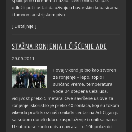
spakujemo i krenemo nazad. Neki ronioci su ipak
odložili put i ostali da uživaju u bavarskim kobasicama
i tamnom austrijskom pivu.
[ Detaljnije ]
STAŽNA RONJENJA I ČIŠĆENJE ADE
29.05.2011
I ovaj vikend je bio kao stvoren
za ronjenje – lepo, toplo i
sunčano vreme, temperatura
vode 24 stepena Celzijusa,
vidljivost preko 5 metara. Ove savršene uslove za
ronjenje iskoristilo je preko 40 ronilaca, koji su tokom
vikenda prošli kroz naš ronilački centar na Adi Ciganiji,
sa sobom doneli dobro raspoloženje i ronili sa nama.
U subotu se ronilo u dva navrata – u 10h polaznici