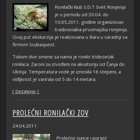
Ronilački klub S.D.T Svet Ronjenja
je u periodu od 30.04. do
10.05.2011. godine organizovao
tradicionalna prvomajska ronjenja.
Ovaj put ekskurzija je realizovana u Baru u saradnji sa
firmom Scubaquest.
Tokom dve smene sa nama je ronilo tridesetak
ronilaca. Zaroni su izvođeni na akvatoriju od Čanja do
Ulcinja. Temperatura vode je iznosila 16 stepeni, a
vidljivost je varirala od 5 do 14 metara.
[ Detaljnije ]
PROLEĆNI RONILAČKI ZOV
24.04.2011.
Prolećno sunce i porast