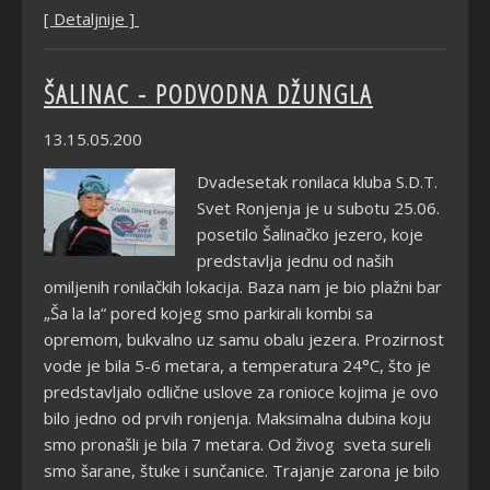
[ Detaljnije ]
ŠALINAC - PODVODNA DŽUNGLA
13.15.05.200
Dvadesetak ronilaca kluba S.D.T.
Svet Ronjenja je u subotu 25.06.
posetilo Šalinačko jezero, koje
predstavlja jednu od naših
omiljenih ronilačkih lokacija. Baza nam je bio plažni bar
„Ša la la“ pored kojeg smo parkirali kombi sa
opremom, bukvalno uz samu obalu jezera. Prozirnost
vode je bila 5-6 metara, a temperatura 24°C, što je
predstavljalo odlične uslove za ronioce kojima je ovo
bilo jedno od prvih ronjenja. Maksimalna dubina koju
smo pronašli je bila 7 metara. Od živog sveta sureli
smo šarane, štuke i sunčanice. Trajanje zarona je bilo