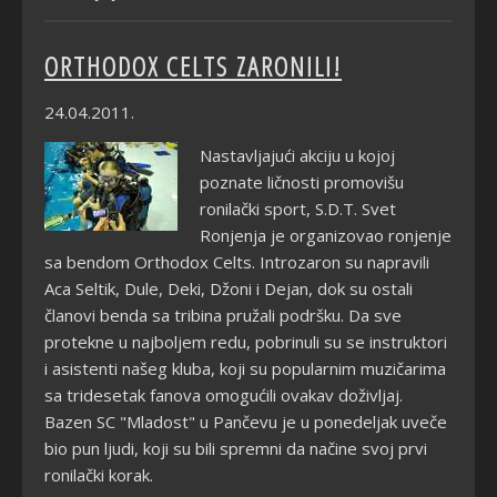
ORTHODOX CELTS ZARONILI!
24.04.2011.
Nastavljajući akciju u kojoj
poznate ličnosti promovišu
ronilački sport, S.D.T. Svet
Ronjenja je organizovao ronjenje
sa bendom Orthodox Celts. Introzaron su napravili
Aca Seltik, Dule, Deki, Džoni i Dejan, dok su ostali
članovi benda sa tribina pružali podršku. Da sve
protekne u najboljem redu, pobrinuli su se instruktori
i asistenti našeg kluba, koji su popularnim muzičarima
sa tridesetak fanova omogućili ovakav doživljaj.
Bazen SC "Mladost" u Pančevu je u ponedeljak uveče
bio pun ljudi, koji su bili spremni da načine svoj prvi
ronilački korak.