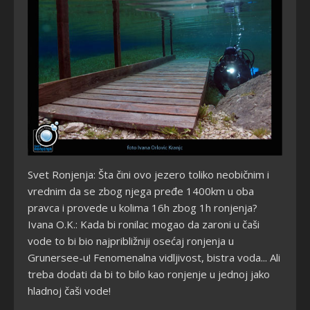
Svet Ronjenja: Šta čini ovo jezero toliko neobičnim i
vrednim da se zbog njega pređe 1400km u oba
pravca i provede u kolima 16h zbog 1h ronjenja?
Ivana O.K.: Kada bi ronilac mogao da zaroni u čaši
vode to bi bio najpribližniji osećaj ronjenja u
Grunersee-u! Fenomenalna vidljivost, bistra voda... Ali
treba dodati da bi to bilo kao ronjenje u jednoj jako
hladnoj čaši vode!