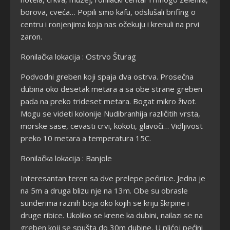
borova, cveća… Popili smo kafu, odslušali brifing o
centru i ronjenjima koja nas očekuju i krenuli na prvi
zaron.
Ronilačka lokacija : Ostrvo Šturag
Podvodni greben koji spaja dva ostrva. Prosečna
dubina oko desetak metara a sa obe strane greben
pada na preko trideset metara. Bogat mikro život.
Mogu se videti kolonije Nudibranhija različitih vrsta,
morske sase, cevasti crvi, kokoti, glavoči… Vidljivost
preko 10 metara a temperatura 15C.
Ronilačka lokacija : Banjole
Interesantan teren sa dve prelepe pećinice. Jedna je
na 5m a druga blizu nje na 13m. Obe su obrasle
sunđerima raznih boja oko kojih se kriju škrpine i
druge ribice. Ukoliko se krene ka dubini, nailazi se na
greben koji se spušta do 30m dubine. U plićoj pećini