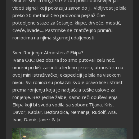
Gruner See-a mogli su se čuti povici oduševljenja i
videti signali koji pokazuju zaron do j... Vidljivost je bila
preko 30 metara! Ceo podvodni pejzaž čine
potopljene staze za šetanje, klupe, drveće, mostić,
cveće, livade,... Pastrmke se znatiželjno primiču
roniocima na njima sigurnoj udaljenosti.
Sver Ronjenja: Atmosfera? Ekipa?
Ivana O.K.: Bez obzira što smo putovali celu noć,
umorni po kiši zaronili u ledeno jezero, atmosfera na
ovoj mini istraživačkoj ekspediciji je bila na visokom
nivou. Svi ronioci su pokazali svoje pravo lice i strast
prema ronjenju koja je nadjačala teške uslove za
ronjenje. Bez jedne žalbe, samo reči oduševljenja.
Ekipa koji bi svuda vodila sa sobom: Tijana, Kris,
Davor, Kablar, Bezbradica, Nemanja, Rudolf, Ana,
Ivan, Damir, Janez & Ja.