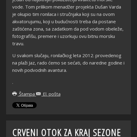
vode. Tom prilikom menadžer projekta Dušan Varda
je okupio tim ronilaca i stručnjaka koji su na ovom
akvatorujumu, koji u budućnosti treba da postane
zaštićena zona, sa zadatkom da pod vodom obeleže,
fotografišu, premere i uzorkuju ovu bitnu morsku
travu.
U svakom slučaju, ronilačkog leta 2012. provedenog
na plaži Jaz, rado ćemo se sećati, do naredne godine i
novih podvodnih avantura.
.
Štampa
El. pošta
CRVENI OTOK ZA KRAJ SEZONE