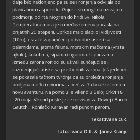
dalje bilo naklonjeno pa su se i ronjenja odvijala po
planiranom rasporedu. Gnjurci su mogli da uzivaju u
podmorju od rta Mogren do hridi Sv. Nikola.
Temperatura mora je u međuvremenu porasla na
prijatnih 20 stepeni. Uprkos malo slabijoj vidljivosti
(10m), ostaće zapamćeni podvodni susreti sa
palamidama, jatima feluna, morskim mačkama (vrsta
ajkule), kokotima, sipama i ugorima. U pauzama
između zarona ronioci su uživali sunčajući se i
razmenjujući utiske sa prethodnih zarona. Još jednom
se pokazala tačnom tvrdnja da su prolećna ronjenja
omiljena među roniocima, a već za 7 dana krećemo u
novu avanturu. Na pomolu je vikend u Beloj Crkvi 18
-20 maja. Vikend posle je rezervisan za Rovinj i Baron
Gautch... Ronilački Karavan radi punom parom.
Tekst:
Ivana O.K.
foto: Ivana O.K. & Janez Kranjc