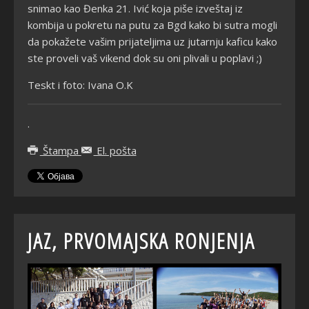
snimao kao Đenka 21. Ivić koja piše izveštaj iz
kombija u pokretu na putu za Bgd kako bi sutra mogli
da pokažete vašim prijateljima uz jutarnju kaficu kako
ste proveli vaš vikend dok su oni plivali u poplavi ;)
Teskt i foto: Ivana O.K
.
Štampa
El. pošta
JAZ, PRVOMAJSKA RONJENJA