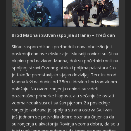
Brod Maona i Sv.Ivan (spoljna strana) – Treći dan
Sličan raspored kao i prethodnih dana obeležio je i
poslednji dan ove ekskurzije. Iskusniji ronioci su išli na
olupinu pod nazivom Maona, dok su početnici ronili na
spoljnoj strani Crvenog otoka i poljima palastura što
je takođe predstavljalo sjajan dozivljaj. Teretni brod
Maona leži na dubini od 35m u idealno horizontalnom
položaju. Na ovom ronjenju ronioci su videli
pozamašne primerke hlapova, a u sećanju će ostati
veoma redak susret sa šan pjerom. Za poslednje
ronjenje izabrana je spoljna strana ostrva Sv. Ivan.
Još jednom se potvrdila dobro poznata činjenica da
su ronjenja u akvatoriju Rovinja veoma dobra, da se u
Istri uvek lepo provedemo i da ćemo se nesumnjivo