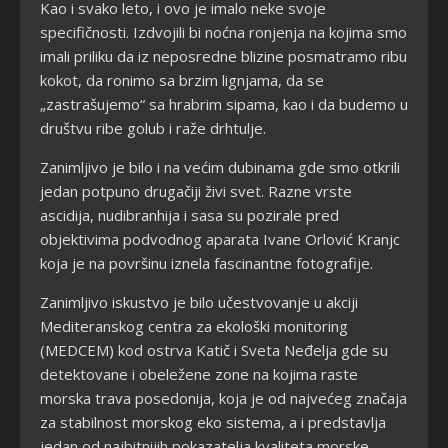
Kao i svako leto, i ovo je imalo neke svoje
specifičnosti. Izdvojili bi noćna ronjenja na kojima smo
imali priliku da iz neposredne blizine posmatramo ribu
kokot, da ronimo sa brzim lignjama, da se
„zastrašujemo“ sa hrabrim sipama, kao i da budemo u
društvu ribe golub i raže drhtulje.
Zanimljivo je bilo i na većim dubinama gde smo otkrili
jedan potpuno drugačiji živi svet. Razne vrste
ascidija, nudibranhija i sasa su pozirale pred
objektivima podvodnog aparata Ivane Orlović Kranjc
koja je na površinu iznela fascinantne fotografije.
Zanimljivo iskustvo je bilo učestvovanje u akciji
Mediteranskog centra za ekološki monitoring
(MEDCEM) kod ostrva Katič i Sveta Neđelja gde su
detektovane i obeležene zone na kojima raste
morska trava posedonija, koja je od najvećeg značaja
za stabilnost morskog eko sistema, a i predstavlja
jedan od najbitnijih pokazatelja kvaliteta morske