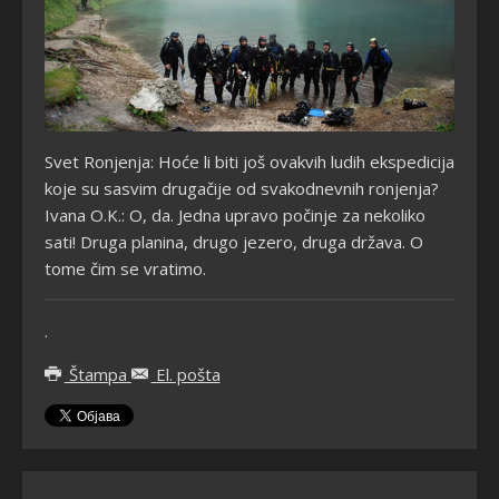
Svet Ronjenja: Hoće li biti još ovakvih ludih ekspedicija
koje su sasvim drugačije od svakodnevnih ronjenja?
Ivana O.K.: O, da. Jedna upravo počinje za nekoliko
sati! Druga planina, drugo jezero, druga država. O
tome čim se vratimo.
.
Štampa
El. pošta