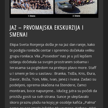
JAZ – PRVOMAJSKA EKSKURZIJA I
SMENA!
Ekipa Sveta Ronjenja došla je na Jaz dan ranije, kako
bi podigla ronilački centar i spremno dočekala veliku
grupu ronilaca. Vila „Poseidon“ nas je u još lepšem
izdanju dočekala sa svojim prostranim sobama i
terasama sa pogledom na prelepo plavo more. Staff
u I smeni je bio u sastavu : Branka, Tidža, Kris, Đura,
Davor, Boža, Toni, Mile, Ivan, Janez i Ivana. Zadaci su
podeljeni, oprema okačena na štendere, čamci
montirani, boce napunjene... Idućeg jutra su počeli da
pristižu gosti sa svih strana. Sunce je ulepšavalo
skoro praznu plažu na kojoj je osoblje kafića „Palma“
samo za nas iznelo ležaljke tik uz more. Kafana „Kiki“