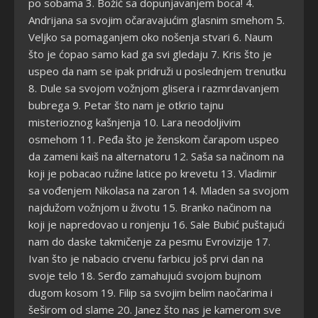
po sobama 3. Božić sa dopunjavanjem boca! 4.
Andrijana sa svojim očaravajućim glasnim smehom 5.
Veljko sa pomaganjem oko nošenja stvari 6. Naum
što je ćopao samo kad ga svi gledaju 7. Kris što je
uspeo da nam se ipak pridruži u poslednjem trenutku
8. Dule sa svojom vožnjom glisera i razmrdavanjem
bubrega 9. Petar što nam je otkrio tajnu
misterioznog kašnjenja 10. Lara neodoljivim
osmehom 11. Peđa što je ženskom čarapom uspeo
da zameni kaiš na alternatoru 12. Saša sa načinom na
koji je pobacao ružine latice po krevetu 13. Vladimir
sa vođenjem Nikolasa na zaron 14. Mladen sa svojom
najdužom vožnjom u životu 15. Branko načinom na
koji je napredovao u ronjenju 16. Sale Bubić puštajući
nam do daske takmičenje za pesmu Evrovizije 17.
Ivan što je nabacio crvenu farbicu još prvi dan na
svoje telo 18. Serđo zamahujući svojom bujnom
dugom kosom 19. Filip sa svojim belim naočarima i
šeširom od slame 20. Janez što nas je kamerom sve