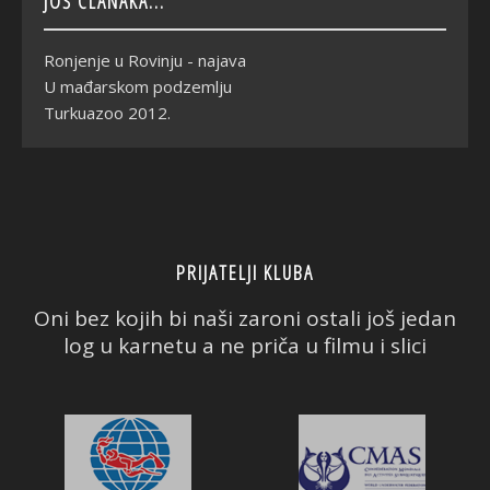
JOŠ ČLANAKA...
Ronjenje u Rovinju - najava
U mađarskom podzemlju
Turkuazoo 2012.
PRIJATELJI KLUBA
Oni bez kojih bi naši zaroni ostali još jedan
log u karnetu a ne priča u filmu i slici