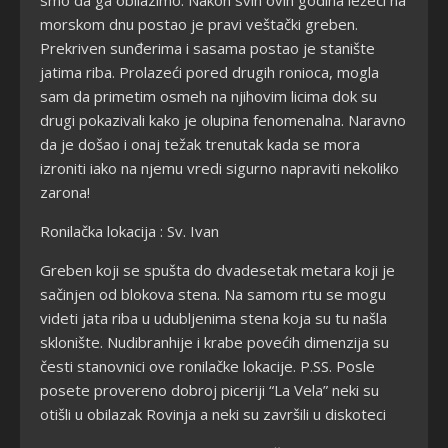
morskom dnu postao je pravi veštački greben.
Prekriven sunđerima i sasama postao je stanište
jatima riba. Prolazeći pored drugih ronioca, mogla
sam da primetim osmeh na njihovim licima dok su
drugi pokazivali kako je olupina fenomenalna. Naravno
da je došao i onaj težak trenutak kada se mora
izroniti iako na njemu vredi sigurno napraviti nekoliko
zarona!
Ronilačka lokacija : Sv. Ivan
Greben koji se spušta do dvadesetak metara koji je
sačinjen od blokova stena. Na samom rtu se mogu
videti jata riba u udubljenima stena koja su tu našla
sklonište. Nudibranhije i krabe povećih dimenzija su
česti stanovnici ove ronilačke lokacije. P.SS. Posle
posete provereno dobroj piceriji “La Vela” neki su
otišli u obilazak Rovinja a neki su završili u diskoteci