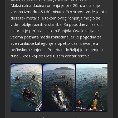
Maksimalna dubina ronjenja je bila 20m, a trajanje
zarona između 45 i 60 minuta. Prozirnost vode je bila
desetak metara, a tokom ovog ronjenja moglo se
videti obilje raznih vrsta riba. Za popodnevni zaron
izabran je pećinski sistem Banjola. Ova lokacija je
veoma poznata među roniocima jer je pogodna za
sve ronilačke kategorije a opet pruža i uživanje u
pećinskom ronjenju. Poseban doživljaj je ronjenje u
tunelu kroz koji se ulazi u sam centar ostrva.