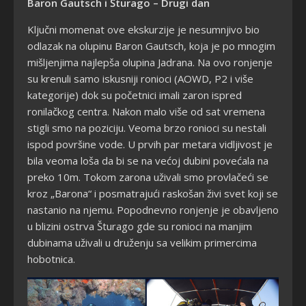
Baron Gautsch i Šturago – Drugi dan
Ključni momenat ove ekskurzije je nesumnjivo bio
odlazak na olupinu Baron Gautsch, koja je po mnogim
mišljenjima najlepša olupina Jadrana. Na ovo ronjenje
su krenuli samo iskusniji ronioci (AOWD, P2 i više
kategorije) dok su početnici imali zaron ispred
ronilačkog centra. Nakon malo više od sat vremena
stigli smo na poziciju. Veoma brzo ronioci su nestali
ispod površine vode. U prvih par metara vidljivost je
bila veoma loša da bi se na većoj dubini povećala na
preko 10m. Tokom zarona uživali smo provlačeći se
kroz „Barona“ i posmatrajući raskošan živi svet koji se
nastanio na njemu. Popodnevno ronjenje je obavljeno
u blizini ostrva Šturago gde su ronioci na manjim
dubinama uživali u druženju sa velikim primercima
hobotnica.