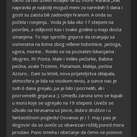
napravila je najbolji mogući meni za narednih 5 dana i
gosti su zaista bili zadovoljni hranom. A onda su
počela i ronjenja... Voda je bila oko 17 stepeni na
površini, a vidljivost kao i svake godine u maju dosta
smanjena. To nije sprečilo gnjurce da izranjaju sa
osmesima na licima zbog viđene hobotnice, jastoga,
ugora, murine... Ronilo se na poznatim lokacijama :
Mogren, Rt Ponta, Male i Velike pečurke, Babina
pećina, uvala Trsteno, Platamuni, Malaja, pećina
Azzuro... Dani su leteli, nova prijateljstva sklapala,
atmosfera je bila na visokom nivou, a sunce nas je
svih 6 dana grejalo, pa je bilo i pocrnelih, ali i
pocrvenelih gnjuraca ;). Između zarona smo se kupali
u moru koje se ugrejalo na 19 stepeni. Uveče se
uživalo na terasama uz pivce, dobro društvo i u
fantastičnom pogledu! Osvanuo je i 1. maj i pao je
dogovor da se uveče uz obavezan roštilj pored mora
proslavi. Puno smeha i obećanje da ćemo se ponovo