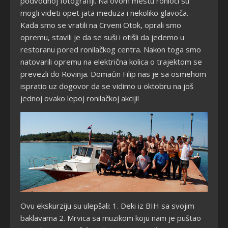
podvodnoj fotografiji. Na ovom mestu ronioci su
mogli videti opet jata meduza i nekoliko glavoča.
Kada smo se vratili na Crveni Otok, oprali smo
opremu, stavili je da se suši i otišli da jedemo u
restoranu pored ronilačkog centra. Nakon toga smo
natovarili opremu na električna kolica o trajektom se
prevezli do Rovinja. Domaćin Filip nas je sa osmehom
ispratio uz dogovor da se vidimo u oktobru na još
jednoj ovako lepoj ronilačkoj akciji!
Ovu ekskurziju su ulepšali: 1. Deki iz BIH sa svojim
baklavama 2. Mrvica sa muzikom koju nam je puštao