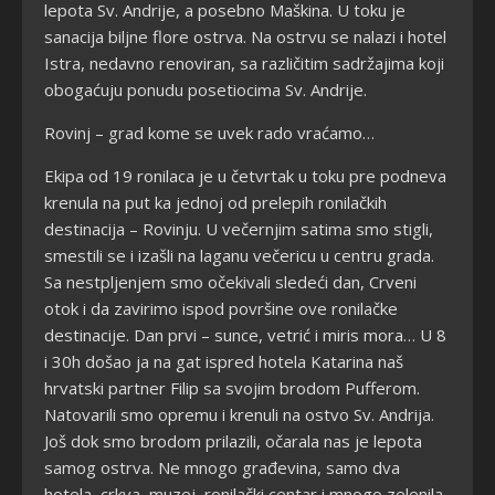
lepota Sv. Andrije, a posebno Maškina. U toku je
sanacija biljne flore ostrva. Na ostrvu se nalazi i hotel
Istra, nedavno renoviran, sa različitim sadržajima koji
obogaćuju ponudu posetiocima Sv. Andrije.
Rovinj – grad kome se uvek rado vraćamo…
Ekipa od 19 ronilaca je u četvrtak u toku pre podneva
krenula na put ka jednoj od prelepih ronilačkih
destinacija – Rovinju. U večernjim satima smo stigli,
smestili se i izašli na laganu večericu u centru grada.
Sa nestpljenjem smo očekivali sledeći dan, Crveni
otok i da zavirimo ispod površine ove ronilačke
destinacije. Dan prvi – sunce, vetrić i miris mora… U 8
i 30h došao ja na gat ispred hotela Katarina naš
hrvatski partner Filip sa svojim brodom Pufferom.
Natovarili smo opremu i krenuli na ostvo Sv. Andrija.
Još dok smo brodom prilazili, očarala nas je lepota
samog ostrva. Ne mnogo građevina, samo dva
hotela, crkva, muzej, ronilački centar i mnogo zelenila,