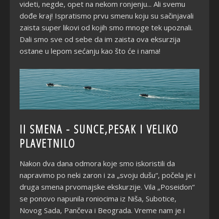
videti, negde, opet na nekom ronjenju... Ali svemu
dođe kraj! Ispratismo prvu smenu koju su sačinjavali
zaista super likovi od kojih smo mnoge tek upoznali.
Dali smo sve od sebe da im zaista ova eksurzija
ostane u lepom sećanju kao što će i nama!
II SMENA - SUNCE,PESAK I VELIKO
PLAVETNILO
Nakon dva dana odmora koje smo iskoristili da
napravimo po neki zaron i za „svoju dušu“, počela je i
druga smena prvomajske ekskurzije. Vila „Poseidon“
se ponovo napunila roniocima iz Niša, Subotice,
Novog Sada, Pančeva i Beograda. Vreme nam je i