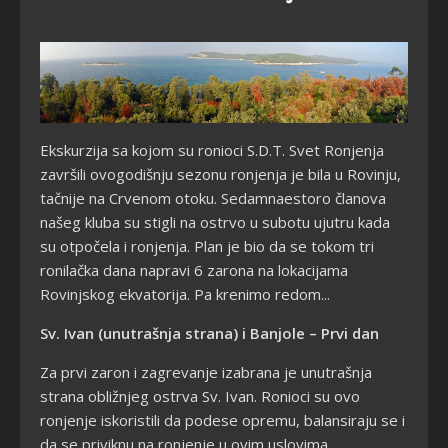
Ekskurzija sa kojom su ronioci S.D.T. Svet Ronjenja
završili ovogodišnju sezonu ronjenja je bila u Rovinju,
tačnije na Crvenom otoku. Sedamnaestoro članova
našeg kluba su stigli na ostrvo u subotu ujutru kada
su otpočela i ronjenja. Plan je bio da se tokom tri
ronilačka dana napravi 6 zarona na lokacijama
Rovinjskog ekvatorija. Pa krenimo redom...
Sv. Ivan (unutrašnja strana) i Banjole – Prvi dan
Za prvi zaron i zagrevanje izabrana je unutrašnja
strana obližnjeg ostrva Sv. Ivan. Ronioci su ovo
ronjenje iskoristili da podese opremu, balansiraju se i
da se priviknu na ronjenje u ovim uslovima.