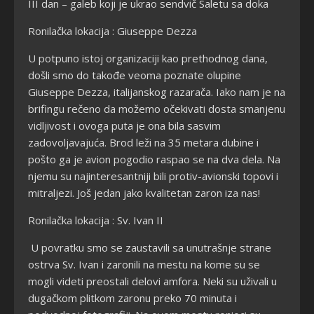
III dan – galeb koji je ukrao sendvič Saletu sa doka
Ronilačka lokacija : Giuseppe Dezza
U potpuno istoj organizaciji kao prethodnog dana,
došli smo do takođe veoma poznate olupine
Giuseppe Dezza, italijanskog razarača. Iako nam je na
brifingu rečeno da možemo očekivati dosta smanjenu
vidljivost i ovoga puta je ona bila sasvim
zadovoljavajuća. Brod leži na 35 metara dubine i
pošto ga je avion pogodio raspao se na dva dela. Na
njemu su najinteresantniji bili protiv-avionski topovi i
mitraljezi. Još jedan jako kvalitetan zaron iza nas!
Ronilačka lokacija : Sv. Ivan II
U povratku smo se zaustavili sa unutrašnje strane
ostrva Sv. Ivan i zaronili na mestu na kome su se
mogli videti preostali delovi amfora. Neki su uživali u
dugačkom plitkom zaronu preko 70 minuta i