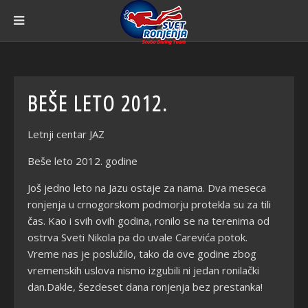
BEŠE LETO 2012.
Letnji centar JAZ
Beše leto 2012. godine
Jo
š jedno leto na Jazu ostaje za nama. Dva meseca
ronjenja u crnogorskom podmorju protekla su za tili
čas. Kao i svih ovih godina, ronilo se na terenima od
ostrva Sveti Nikola pa do uvale Carevića potok.
Vreme nas je poslužilo, tako da ove godine zbog
vremenskih uslova nismo izgubili ni jedan ronilački
dan.Dakle, šezdeset dana ronjenja bez prestanka!