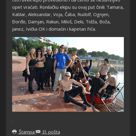
opet vraćati. Ronilačku ekipu su ovaj put činili: Tamara,
Kablar, Aleksandar, Voja, Čaba, Rudolf, Ognjen,
Đorđe, Damjan, Rakun, Miloš, Deki, Tidža, Boža,
Janez, Ivićka OK i domaćin i kapetan Fića.
.
Štampa
El. pošta