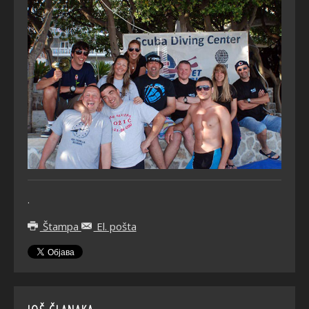
.
Štampa
El. pošta