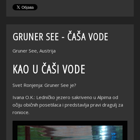
GRUNER SEE - ČAŠA VODE
Gruner See, Austrija
KAO U ČAŠI VODE
Svet Ronjenja: Gruner See je?
Ivana O.K.: Ledničko jezero sakriveno u Alpima od
očiju običnih posetilaca i predstavlja pravi dragulj za
ronioce.