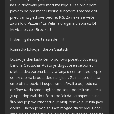
nas je dočekalo jato meduza koje su sa prelepom
plavom bojom mora i kosim sunčevim zracima dali
predivan izgled ove pećine. P.S. Za neke se veče
završilo u Pizzerii “La Vela” a drugima u sobi uz DJ
Mrvicu, pivce i Breezer!
II dan – galebovi, talasi i delfini!
Ronilačka lokacija : Baron Gautsch
Došao je dan kada ćemo ponovo posetiti čuvenog
Barona Gautscha! Pošto je dogovoren celodnevni
izlet sa dva zarona bez vraćanja u centar, deo ekipe
se ukrcao na brod a deo na gliser. Za manje od sata
smo bili na poziciji i usput smo uživali u pogledu na
delfine! Kada smo stigli na poziciju, podelili smo se u
grupe, doplivali do užeta i počeli da zaranjamo. Ono
što nas je prvo iznenadilo je vidljivost koja je bila jako
dobra i Baron je već sa 14m mogao da se vidi. Počeli
smo da ga obilazimo. Nakon svih ovih godina ležeći na