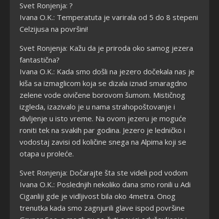
Svet Ronjenja: ?
Ivana O.K.: Temperatuta je varirala od 5 do 8 stepeni
Celzijusa na površini!
Svet Ronjenja: Kažu da je priroda oko samog jezera
fantastična?
Ivana O.K.: Kada smo došli na jezero dočekala nas je
kiša sa izmaglicom koja se dizala iznad smaragdno
zelene vode oivičene borovom šumom. Mističnog
izgleda, izazivalo je u nama strahopoštovanje i
divljenje u isto vreme. Na ovom jezeru je moguće
roniti tek na svakih par godina. Jezero je ledničko i
vodostaj zavisi od količine snega na Alpima koji se
otapa u proleće.
Svet Ronjenja: Dočarajte šta ste videli pod vodom
Ivana O.K.: Poslednjih nekoliko dana smo ronili u Adi
Ciganliji gde je vidljivost bila oko 4metra. Onog
trenutka kada smo zagnjurili glave ispod površine