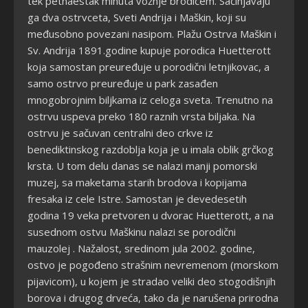
tek petnaestak minuta vožnje brodićem. Sačinjavaju
ga dva ostrvceta, Sveti Andrija i Maškin, koji su
međusobno povezani nasipom. Plažu Ostrva Maškin i
Sv. Andrija 1891.godine kupuje porodica Huetterott
koja samostan preuređuje u porodični letnjikovac, a
samo ostrvo preuređuje u park zasađen
mnogobrojnim biljkama iz celoga sveta. Trenutno na
ostrvu uspeva preko 180 raznih vrsta biljaka. Na
ostrvu je sačuvan centralni deo crkve iz
benediktinskog razdoblja koja je u imala oblik grčkog
krsta. U tom delu danas se nalazi manji pomorski
muzej, sa maketama starih brodova i kopijama
fresaka iz cele Istre. Samostan je devedesetih
godina 19 veka pretvoren u dvorac Huetterott, a na
susednom ostvu Maškinu nalazi se porodični
mauzolej . Nažalost, sredinom jula 2002. godine,
ostvo je pogođeno strašnim nevremenom (morskom
pijavicom), u kojem je stradao veliki deo stogodišnjih
borova i drugog drveća, tako da je narušena prirodna